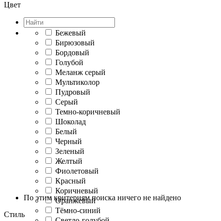
Цвет
Бежевый
Бирюзовый
Бордовый
Голубой
Меланж серый
Мультиколор
Пудровый
Серый
Темно-коричневый
Шоколад
Белый
Черный
Зеленый
Желтый
Фиолетовый
Красный
Коричневый
По этим критериям поиска ничего не найдено
Оранжевый
Тёмно-синий
Стиль
Светло-голубой