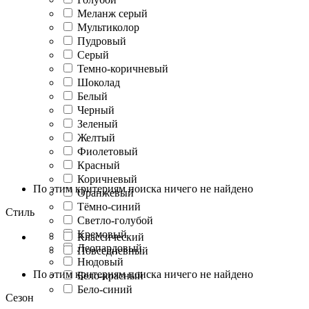
Меланж серый
Мультиколор
Пудровый
Серый
Темно-коричневый
Шоколад
Белый
Черный
Зеленый
Желтый
Фиолетовый
Красный
Коричневый
По этим критериям поиска ничего не найдено
Оранжевый
Тёмно-синий
Стиль
Светло-голубой
Кремовый
Классический
Леопардовый
Повседневный
Нюдовый
По этим критериям поиска ничего не найдено
Бело-красный
Бело-синий
Сезон