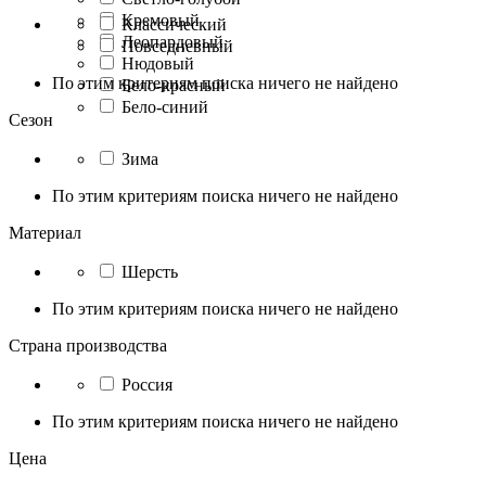
Кремовый
Классический
Леопардовый
Повседневный
Нюдовый
По этим критериям поиска ничего не найдено
Бело-красный
Бело-синий
Сезон
Зима
По этим критериям поиска ничего не найдено
Материал
Шерсть
По этим критериям поиска ничего не найдено
Страна производства
Россия
По этим критериям поиска ничего не найдено
Цена