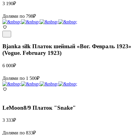
3 190
₽
Долями по
798
₽
Bjanka silk
Платок шейный «Вог. Февраль 1923»
(Vogue. February 1923)
6 000
₽
Долями по
1 500
₽
LeMoon8/9
Платок "Snake"
3 333
₽
Долями по
833
₽