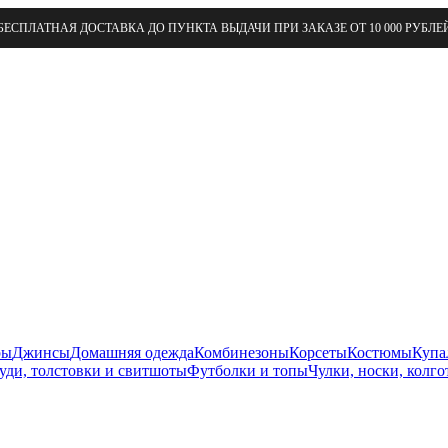
БЕСПЛАТНАЯ ДОСТАВКА ДО ПУНКТА ВЫДАЧИ ПРИ ЗАКАЗЕ ОТ 10 000 РУБЛЕ
ры
Джинсы
Домашняя одежда
Комбинезоны
Корсеты
Костюмы
Купа
уди, толстовки и свитшоты
Футболки и топы
Чулки, носки, колго