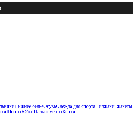
Й
льники
Нижнее белье
Обувь
Одежда для спорта
Пиджаки, жакеты
тки
Шорты
Юбки
Пальто мечты
Кепки