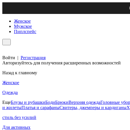
Женское
Мужское
Пиплспейс
Войти
|
Регистрация
Авторизуйтесь для получения расширенных возможностей
Назад к главному
Женское
Одежда
Еще
Блузы и рубашки
Боди
Брюки
Верхняя одежда
Головные убо
и жилеты
Платья и сарафаны
Свитеры, джемперы и кардиганы
Х
стиль без усилий
Для активных