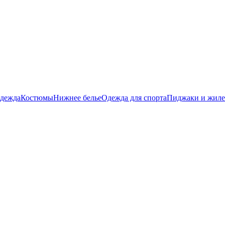
дежда
Костюмы
Нижнее белье
Одежда для спорта
Пиджаки и жил