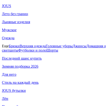
JOUS
Лето без границ
Льняные изделия
Мужское
Одежда
Еще
Брюки
Верхняя одежда
Головные уборы
Джинсы
Домашняя о
свитшоты
Футболки и поло
Шорты
Последний шанс купить
Зимняя подборка 2026
Для него
Стиль на каждый день
JOUS бутылки
Лён