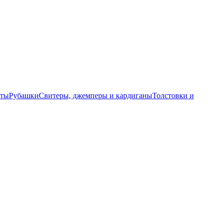
еты
Рубашки
Свитеры, джемперы и кардиганы
Толстовки и