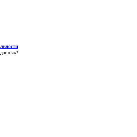
льности
 данных*