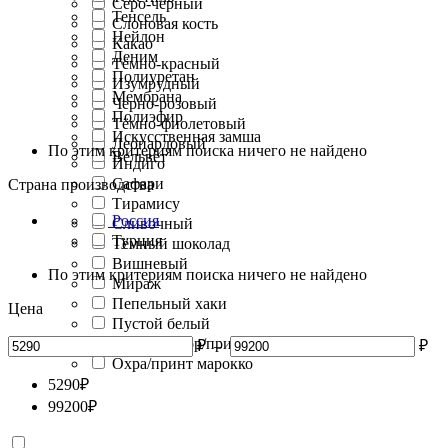
Серо-черный
Тенсель
Слоновая кость
Нейлон
Какао
Деним
Тёмно-красный
Полиуретан
Изумрудный
Мембрана
Черно-розовый
Полиэфир
Тёмно-фиолетовый
Искусственная замша
Леопардовый
По этим критериям поиска ничего не найдено
Вельвет
Индиго
Сафари
Страна производства
Тирамису
Россия
Сливочный
Турция
Тёмный шоколад
Вишневый
По этим критериям поиска ничего не найдено
Мираж
Пепельный хаки
Цена
Пустой белый
Мультиколор/принт сказочный лес
₽
–
₽
Охра/принт марокко
5290
₽
99200
₽