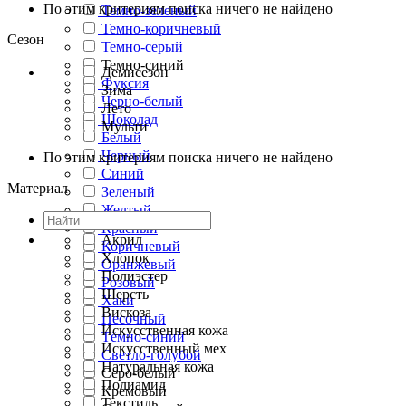
По этим критериям поиска ничего не найдено
Темно-зеленый
Темно-коричневый
Сезон
Темно-серый
Темно-синий
Демисезон
Фуксия
Зима
Черно-белый
Лето
Шоколад
Мульти
Белый
Черный
По этим критериям поиска ничего не найдено
Синий
Материал
Зеленый
Желтый
Красный
Акрил
Коричневый
Хлопок
Оранжевый
Полиэстер
Розовый
Шерсть
Хаки
Вискоза
Песочный
Искусственная кожа
Тёмно-синий
Искусственный мех
Светло-голубой
Натуральная кожа
Серо-белый
Полиамид
Кремовый
Текстиль