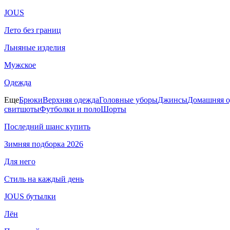
JOUS
Лето без границ
Льняные изделия
Мужское
Одежда
Еще
Брюки
Верхняя одежда
Головные уборы
Джинсы
Домашняя о
свитшоты
Футболки и поло
Шорты
Последний шанс купить
Зимняя подборка 2026
Для него
Стиль на каждый день
JOUS бутылки
Лён