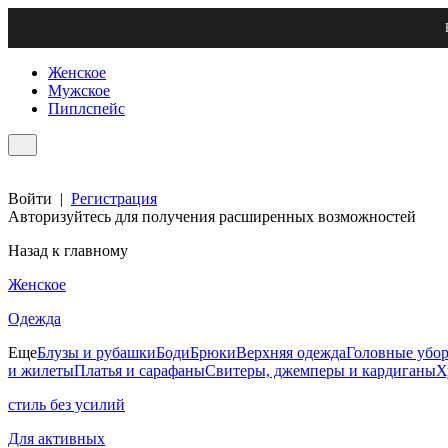
Женское
Мужское
Пиплспейс
Войти
|
Регистрация
Авторизуйтесь для получения расширенных возможностей
Назад к главному
Женское
Одежда
Еще
Блузы и рубашки
Боди
Брюки
Верхняя одежда
Головные убо
и жилеты
Платья и сарафаны
Свитеры, джемперы и кардиганы
Х
стиль без усилий
Для активных