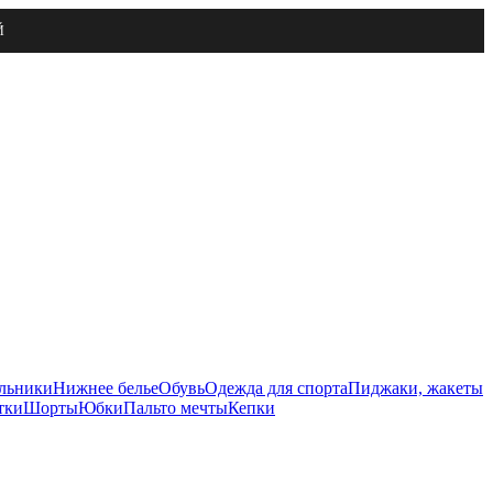
Й
льники
Нижнее белье
Обувь
Одежда для спорта
Пиджаки, жакеты
тки
Шорты
Юбки
Пальто мечты
Кепки