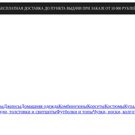
БЕСПЛАТНАЯ ДОСТАВКА ДО ПУНКТА ВЫДАЧИ ПРИ ЗАКАЗЕ ОТ 10 000 РУБЛЕ
ры
Джинсы
Домашняя одежда
Комбинезоны
Корсеты
Костюмы
Купа
уди, толстовки и свитшоты
Футболки и топы
Чулки, носки, колго