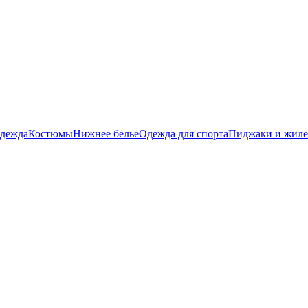
дежда
Костюмы
Нижнее белье
Одежда для спорта
Пиджаки и жил