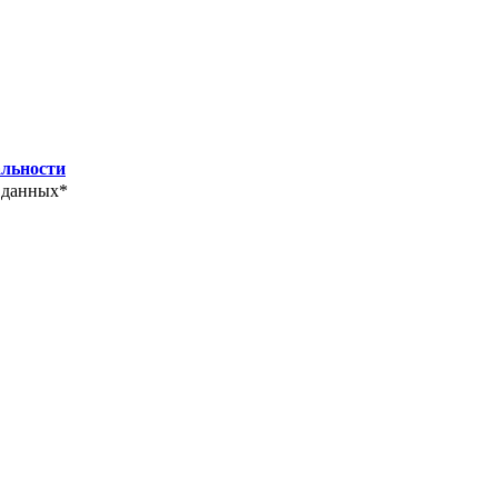
льности
 данных*