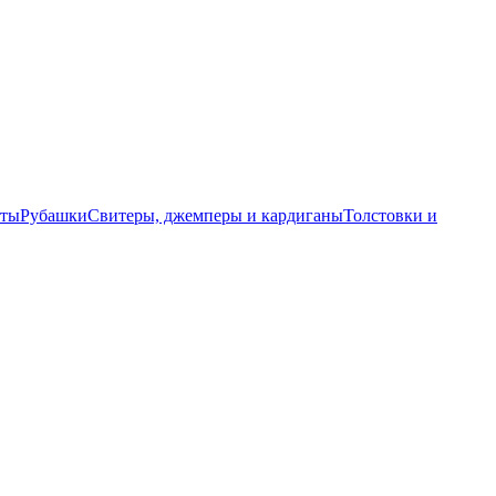
еты
Рубашки
Свитеры, джемперы и кардиганы
Толстовки и