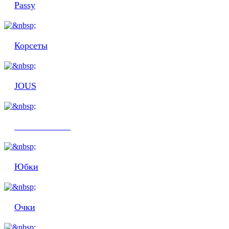
Passy
Корсеты
JOUS
Clóser Couture
Юбки
Очки