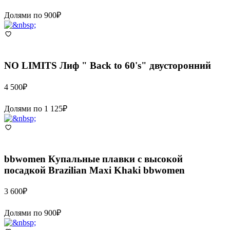
Долями по
900
₽
NO LIMITS
Лиф " Back to 60's" двусторонний
4 500
₽
Долями по
1 125
₽
bbwomen
Купальные плавки с высокой
посадкой Brazilian Maxi Khaki bbwomen
3 600
₽
Долями по
900
₽