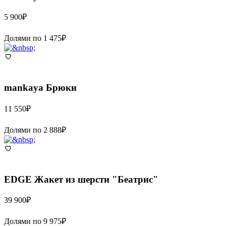
5 900
₽
Долями по
1 475
₽
mankaya
Брюки
11 550
₽
Долями по
2 888
₽
EDGE
Жакет из шерсти "Беатрис"
39 900
₽
Долями по
9 975
₽