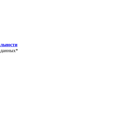
льности
 данных*