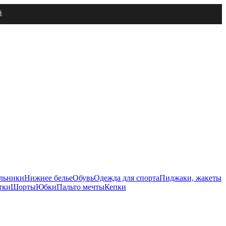
Й
льники
Нижнее белье
Обувь
Одежда для спорта
Пиджаки, жакеты
тки
Шорты
Юбки
Пальто мечты
Кепки