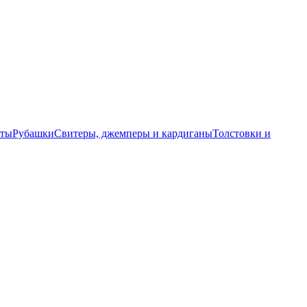
еты
Рубашки
Свитеры, джемперы и кардиганы
Толстовки и