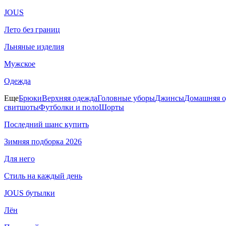
JOUS
Лето без границ
Льняные изделия
Мужское
Одежда
Еще
Брюки
Верхняя одежда
Головные уборы
Джинсы
Домашняя о
свитшоты
Футболки и поло
Шорты
Последний шанс купить
Зимняя подборка 2026
Для него
Стиль на каждый день
JOUS бутылки
Лён