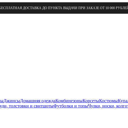
БЕСПЛАТНАЯ ДОСТАВКА ДО ПУНКТА ВЫДАЧИ ПРИ ЗАКАЗЕ ОТ 10 000 РУБЛЕ
ры
Джинсы
Домашняя одежда
Комбинезоны
Корсеты
Костюмы
Купа
уди, толстовки и свитшоты
Футболки и топы
Чулки, носки, колго