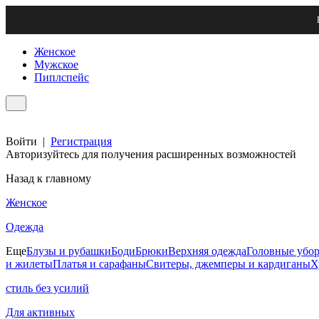
Женское
Мужское
Пиплспейс
Войти
|
Регистрация
Авторизуйтесь для получения расширенных возможностей
Назад к главному
Женское
Одежда
Еще
Блузы и рубашки
Боди
Брюки
Верхняя одежда
Головные убо
и жилеты
Платья и сарафаны
Свитеры, джемперы и кардиганы
Х
стиль без усилий
Для активных