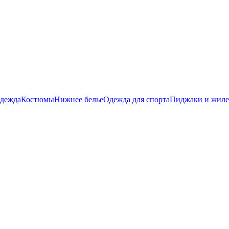
дежда
Костюмы
Нижнее белье
Одежда для спорта
Пиджаки и жил