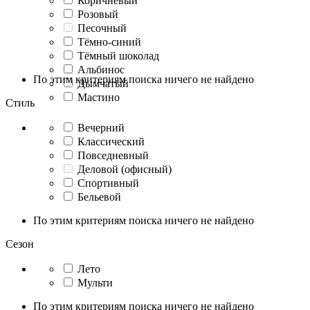
Коричневый
Розовый
Песочный
Тёмно-синий
Тёмный шоколад
Альбинос
По этим критериям поиска ничего не найдено
Дымчатый
Мастино
Стиль
Вечерний
Классический
Повседневный
Деловой (офисный)
Спортивный
Бельевой
По этим критериям поиска ничего не найдено
Сезон
Лето
Мульти
По этим критериям поиска ничего не найдено