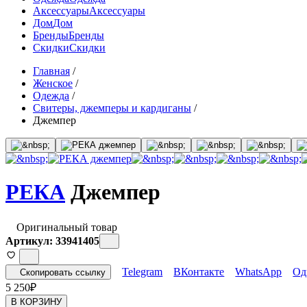
Аксессуары
Аксессуары
Дом
Дом
Бренды
Бренды
Скидки
Скидки
Главная
/
Женское
/
Одежда
/
Свитеры, джемперы и кардиганы
/
Джемпер
РЕКА
Джемпер
Оригинальный товар
Артикул: 33941405
Telegram
ВКонтакте
WhatsApp
Од
Скопировать ссылку
5 250
₽
В КОРЗИНУ