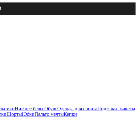
Й
льники
Нижнее белье
Обувь
Одежда для спорта
Пиджаки, жакеты
тки
Шорты
Юбки
Пальто мечты
Кепки