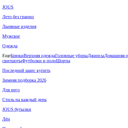
JOUS
Лето без границ
Льняные изделия
Мужское
Одежда
Еще
Брюки
Верхняя одежда
Головные уборы
Джинсы
Домашняя о
свитшоты
Футболки и поло
Шорты
Последний шанс купить
Зимняя подборка 2026
Для него
Стиль на каждый день
JOUS бутылки
Лён