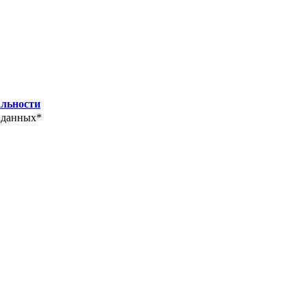
льности
 данных*