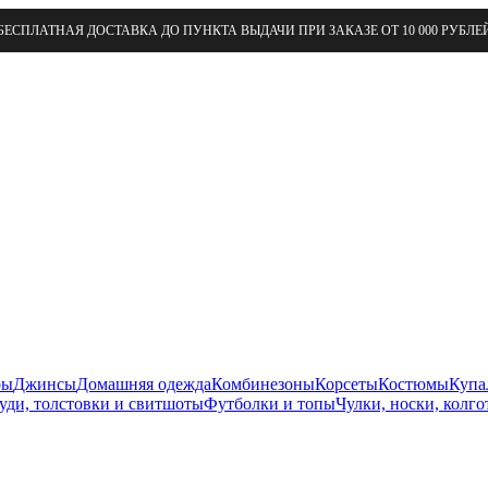
БЕСПЛАТНАЯ ДОСТАВКА ДО ПУНКТА ВЫДАЧИ ПРИ ЗАКАЗЕ ОТ 10 000 РУБЛЕ
ры
Джинсы
Домашняя одежда
Комбинезоны
Корсеты
Костюмы
Купа
уди, толстовки и свитшоты
Футболки и топы
Чулки, носки, колго