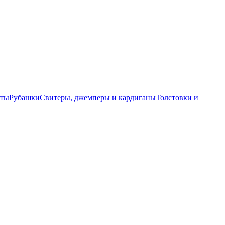
еты
Рубашки
Свитеры, джемперы и кардиганы
Толстовки и