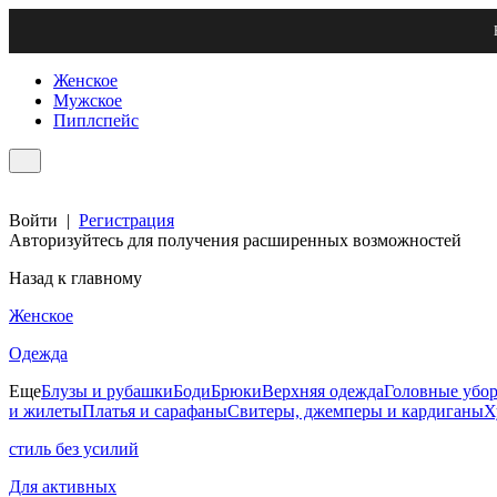
Женское
Мужское
Пиплспейс
Войти
|
Регистрация
Авторизуйтесь для получения расширенных возможностей
Назад к главному
Женское
Одежда
Еще
Блузы и рубашки
Боди
Брюки
Верхняя одежда
Головные убо
и жилеты
Платья и сарафаны
Свитеры, джемперы и кардиганы
Х
стиль без усилий
Для активных