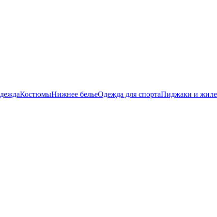
дежда
Костюмы
Нижнее белье
Одежда для спорта
Пиджаки и жил