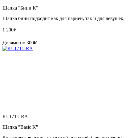
Шапка “Бини К”
Шапка бини подходит как для парней, так и для девушек.
1 200
₽
Долями по
300
₽
KUL’TURA
Шапка "Basic K"
Классическая шапка с высокой посадкой. Среднее зерно