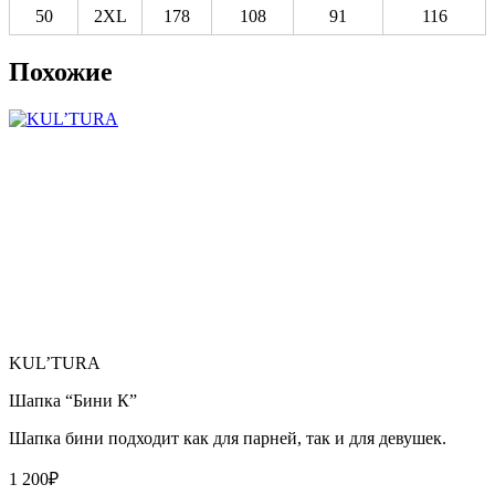
50
2XL
178
108
91
116
Похожие
KUL’TURA
Шапка “Бини К”
Шапка бини подходит как для парней, так и для девушек.
1 200
₽