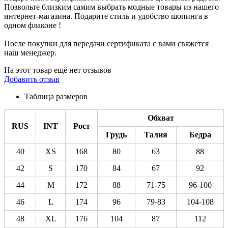
Позвольте близким самим выбрать модные товары из нашего
интернет-магазина. Подарите стиль и удобство шопинга в
одном флаконе !
После покупки для передачи сертификата с вами свяжется
наш менеджер.
На этот товар ещё нет отзывов
Добавить отзыв
Таблица размеров
Обхват
RUS
INT
Рост
Грудь
Талия
Бедра
40
XS
168
80
63
88
42
S
170
84
67
92
44
M
172
88
71-75
96-100
46
L
174
96
79-83
104-108
48
XL
176
104
87
112