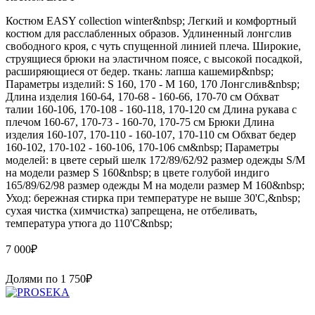
Костюм EASY collection winter&nbsp; Легкий и комфортный
костюм для расслабленных образов. Удлиненный лонгслив
свободного кроя, с чуть спущенной линией плеча. Широкие,
струящиеся брюки на эластичном поясе, с высокой посадкой,
расширяющиеся от бедер. ткань: лапша кашемир&nbsp;
Параметры изделий: S 160, 170 - M 160, 170 Лонгслив&nbsp;
Длина изделия 160-64, 170-68 - 160-66, 170-70 см Обхват
талии 160-106, 170-108 - 160-118, 170-120 см Длина рукава с
плечом 160-67, 170-73 - 160-70, 170-75 см Брюки Длина
изделия 160-107, 170-110 - 160-107, 170-110 см Обхват бедер
160-102, 170-102 - 160-106, 170-106 см&nbsp; Параметры
моделей: в цвете серый шелк 172/89/62/92 размер одежды S/M
на модели размер S 160&nbsp; в цвете голубой индиго
165/89/62/98 размер одежды M на модели размер M 160&nbsp;
Уход: бережная стирка при температуре не выше 30'C,&nbsp;
сухая чистка (химчистка) запрещена, не отбеливать,
температура утюга до 110'C&nbsp;
7 000
₽
Долями по
1 750
₽