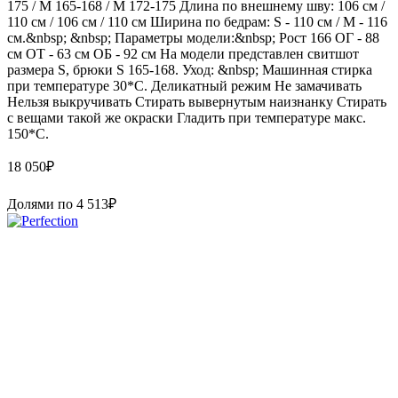
175 / М 165-168 / М 172-175 Длина по внешнему шву: 106 см /
110 см / 106 см / 110 см Ширина по бедрам: S - 110 см / М - 116
см.&nbsp; &nbsp; Параметры модели:&nbsp; Рост 166 ОГ - 88
см ОТ - 63 см ОБ - 92 см На модели представлен свитшот
размера S, брюки S 165-168. Уход: &nbsp; Машинная стирка
при температуре 30*С. Деликатный режим Не замачивать
Нельзя выкручивать Стирать вывернутым наизнанку Стирать
с вещами такой же окраски Гладить при температуре макс.
150*С.
18 050
₽
Долями по
4 513
₽