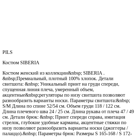
PILS
Костюм SIBERIA
Костюм женский из коллекции&nbsp; SIBERIA .
&nbsp;Премиальный, плотный 100% хлопок. Детали
свитшота: &nbsp; Уникальный принт на груди спереди,
спущенная линия плеча, умеренный объем,
акцентные&nbsp;регуляторы по низу свитшота позволяют
разнообразить варианты носки. Параметры свитшота:&nbsp;
S/M Длина по спине 52/54 см. Объем груди 118 / 122 см.
Длина плечевого шва 24 / 25 см. Длина рукава от плеча 47 / 49
см. Детали брюк: &nbsp; Принт спереди справа, имитация
стрелок, глубокие удобные карманы, акцентные стяжки по
низу позволяют разнообразить варианты носки (джоггеры /
палаццо).&nbsp; Параметры брюк: Размеры S 165-168 / S 172-