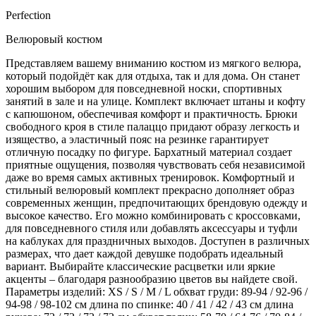
Perfection
Велюровый костюм
Представляем вашему вниманию костюм из мягкого велюра,
который подойдёт как для отдыха, так и для дома. Он станет
хорошим выбором для повседневной носки, спортивных
занятий в зале и на улице. Комплект включает штаны и кофту
с капюшоном, обеспечивая комфорт и практичность. Брюки
свободного кроя в стиле палаццо придают образу легкость и
изящество, а эластичный пояс на резинке гарантирует
отличную посадку по фигуре. Бархатный материал создает
приятные ощущения, позволяя чувствовать себя независимой
даже во время самых активных тренировок. Комфортный и
стильный велюровый комплект прекрасно дополняет образ
современных женщин, предпочитающих брендовую одежду и
высокое качество. Его можно комбинировать с кроссовками,
для повседневного стиля или добавлять аксессуары и туфли
на каблуках для праздничных выходов. Доступен в различных
размерах, что дает каждой девушке подобрать идеальный
вариант. Выбирайте классические расцветки или яркие
акценты – благодаря разнообразию цветов вы найдете свой.
Параметры изделий: XS / S / M / L обхват груди: 89-94 / 92-96 /
94-98 / 98-102 см длина по спинке: 40 / 41 / 42 / 43 см длина