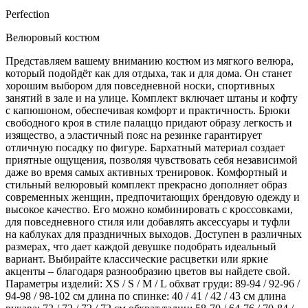
Perfection
Велюровый костюм
Представляем вашему вниманию костюм из мягкого велюра,
который подойдёт как для отдыха, так и для дома. Он станет
хорошим выбором для повседневной носки, спортивных
занятий в зале и на улице. Комплект включает штаны и кофту
с капюшоном, обеспечивая комфорт и практичность. Брюки
свободного кроя в стиле палаццо придают образу легкость и
изящество, а эластичный пояс на резинке гарантирует
отличную посадку по фигуре. Бархатный материал создает
приятные ощущения, позволяя чувствовать себя независимой
даже во время самых активных тренировок. Комфортный и
стильный велюровый комплект прекрасно дополняет образ
современных женщин, предпочитающих брендовую одежду и
высокое качество. Его можно комбинировать с кроссовками,
для повседневного стиля или добавлять аксессуары и туфли
на каблуках для праздничных выходов. Доступен в различных
размерах, что дает каждой девушке подобрать идеальный
вариант. Выбирайте классические расцветки или яркие
акценты – благодаря разнообразию цветов вы найдете свой.
Параметры изделий: XS / S / M / L обхват груди: 89-94 / 92-96 /
94-98 / 98-102 см длина по спинке: 40 / 41 / 42 / 43 см длина