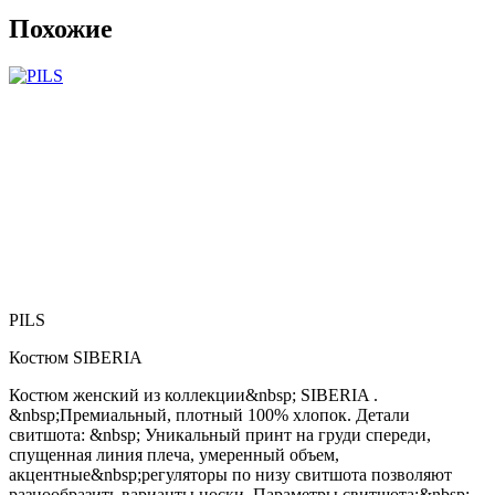
Похожие
PILS
Костюм SIBERIA
Костюм женский из коллекции&nbsp; SIBERIA .
&nbsp;Премиальный, плотный 100% хлопок. Детали
свитшота: &nbsp; Уникальный принт на груди спереди,
спущенная линия плеча, умеренный объем,
акцентные&nbsp;регуляторы по низу свитшота позволяют
разнообразить варианты носки. Параметры свитшота:&nbsp;