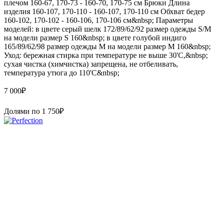
плечом 160-67, 170-73 - 160-70, 170-75 см Брюки Длина
изделия 160-107, 170-110 - 160-107, 170-110 см Обхват бедер
160-102, 170-102 - 160-106, 170-106 см&nbsp; Параметры
моделей: в цвете серый шелк 172/89/62/92 размер одежды S/M
на модели размер S 160&nbsp; в цвете голубой индиго
165/89/62/98 размер одежды M на модели размер M 160&nbsp;
Уход: бережная стирка при температуре не выше 30'C,&nbsp;
сухая чистка (химчистка) запрещена, не отбеливать,
температура утюга до 110'C&nbsp;
7 000
₽
Долями по
1 750
₽