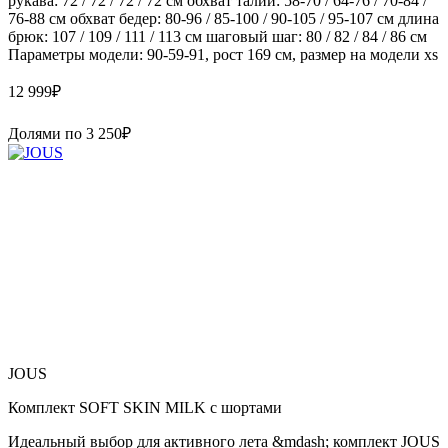
рукава: 72 / 72 / 72 / 72 см обхват талии: 58-70 / 64-76 / 70-84 /
76-88 см обхват бедер: 80-96 / 85-100 / 90-105 / 95-107 см длина
брюк: 107 / 109 / 111 / 113 см шаговый шаг: 80 / 82 / 84 / 86 см
Параметры модели: 90-59-91, рост 169 см, размер на модели xs
12 999
₽
Долями по
3 250
₽
JOUS
Комплект SOFT SKIN MILK с шортами
Идеальный выбор для активного лета &mdash; комплект JOUS