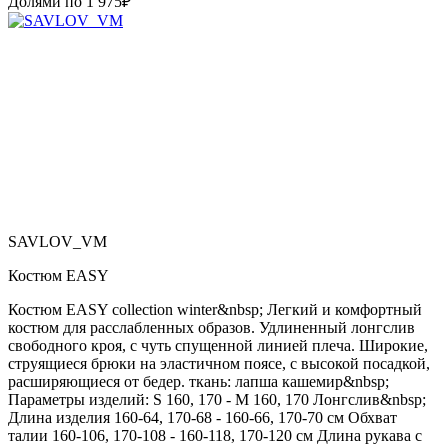
Долями по
1 975
₽
SAVLOV_VM
Костюм EASY
Костюм EASY collection winter&nbsp; Легкий и комфортный
костюм для расслабленных образов. Удлиненный лонгслив
свободного кроя, с чуть спущенной линией плеча. Широкие,
струящиеся брюки на эластичном поясе, с высокой посадкой,
расширяющиеся от бедер. ткань: лапша кашемир&nbsp;
Параметры изделий: S 160, 170 - M 160, 170 Лонгслив&nbsp;
Длина изделия 160-64, 170-68 - 160-66, 170-70 см Обхват
талии 160-106, 170-108 - 160-118, 170-120 см Длина рукава с