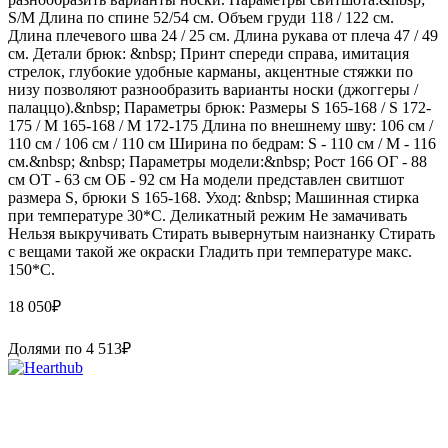
S/M Длина по спине 52/54 см. Объем груди 118 / 122 см.
Длина плечевого шва 24 / 25 см. Длина рукава от плеча 47 / 49
см. Детали брюк: &nbsp; Принт спереди справа, имитация
стрелок, глубокие удобные карманы, акцентные стяжки по
низу позволяют разнообразить варианты носки (джоггеры /
палаццо).&nbsp; Параметры брюк: Размеры S 165-168 / S 172-
175 / М 165-168 / М 172-175 Длина по внешнему шву: 106 см /
110 см / 106 см / 110 см Ширина по бедрам: S - 110 см / М - 116
см.&nbsp; &nbsp; Параметры модели:&nbsp; Рост 166 ОГ - 88
см ОТ - 63 см ОБ - 92 см На модели представлен свитшот
размера S, брюки S 165-168. Уход: &nbsp; Машинная стирка
при температуре 30*С. Деликатный режим Не замачивать
Нельзя выкручивать Стирать вывернутым наизнанку Стирать
с вещами такой же окраски Гладить при температуре макс.
150*С.
18 050
₽
Долями по
4 513
₽