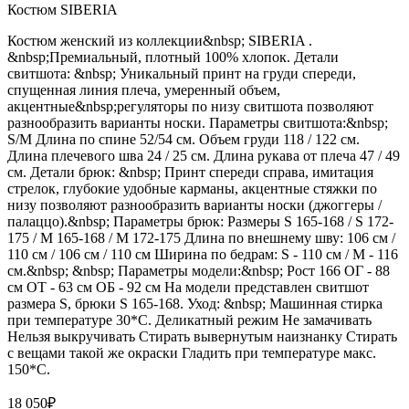
Костюм SIBERIA
Костюм женский из коллекции&nbsp; SIBERIA .
&nbsp;Премиальный, плотный 100% хлопок. Детали
свитшота: &nbsp; Уникальный принт на груди спереди,
спущенная линия плеча, умеренный объем,
акцентные&nbsp;регуляторы по низу свитшота позволяют
разнообразить варианты носки. Параметры свитшота:&nbsp;
S/M Длина по спине 52/54 см. Объем груди 118 / 122 см.
Длина плечевого шва 24 / 25 см. Длина рукава от плеча 47 / 49
см. Детали брюк: &nbsp; Принт спереди справа, имитация
стрелок, глубокие удобные карманы, акцентные стяжки по
низу позволяют разнообразить варианты носки (джоггеры /
палаццо).&nbsp; Параметры брюк: Размеры S 165-168 / S 172-
175 / М 165-168 / М 172-175 Длина по внешнему шву: 106 см /
110 см / 106 см / 110 см Ширина по бедрам: S - 110 см / М - 116
см.&nbsp; &nbsp; Параметры модели:&nbsp; Рост 166 ОГ - 88
см ОТ - 63 см ОБ - 92 см На модели представлен свитшот
размера S, брюки S 165-168. Уход: &nbsp; Машинная стирка
при температуре 30*С. Деликатный режим Не замачивать
Нельзя выкручивать Стирать вывернутым наизнанку Стирать
с вещами такой же окраски Гладить при температуре макс.
150*С.
18 050
₽