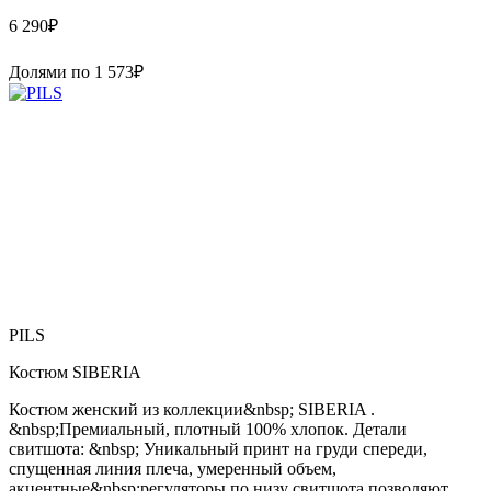
6 290
₽
Долями по
1 573
₽
PILS
Костюм SIBERIA
Костюм женский из коллекции&nbsp; SIBERIA .
&nbsp;Премиальный, плотный 100% хлопок. Детали
свитшота: &nbsp; Уникальный принт на груди спереди,
спущенная линия плеча, умеренный объем,
акцентные&nbsp;регуляторы по низу свитшота позволяют