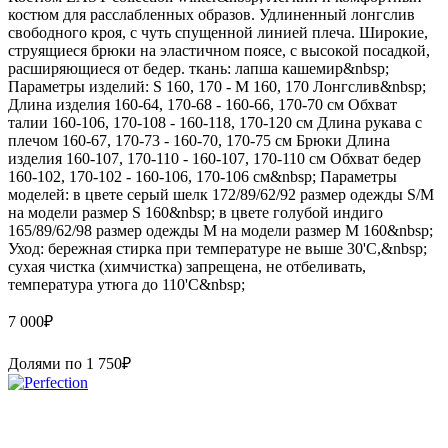
костюм для расслабленных образов. Удлиненный лонгслив
свободного кроя, с чуть спущенной линией плеча. Широкие,
струящиеся брюки на эластичном поясе, с высокой посадкой,
расширяющиеся от бедер. ткань: лапша кашемир&nbsp;
Параметры изделий: S 160, 170 - M 160, 170 Лонгслив&nbsp;
Длина изделия 160-64, 170-68 - 160-66, 170-70 см Обхват
талии 160-106, 170-108 - 160-118, 170-120 см Длина рукава с
плечом 160-67, 170-73 - 160-70, 170-75 см Брюки Длина
изделия 160-107, 170-110 - 160-107, 170-110 см Обхват бедер
160-102, 170-102 - 160-106, 170-106 см&nbsp; Параметры
моделей: в цвете серый шелк 172/89/62/92 размер одежды S/M
на модели размер S 160&nbsp; в цвете голубой индиго
165/89/62/98 размер одежды M на модели размер M 160&nbsp;
Уход: бережная стирка при температуре не выше 30'C,&nbsp;
сухая чистка (химчистка) запрещена, не отбеливать,
температура утюга до 110'C&nbsp;
7 000
₽
Долями по
1 750
₽