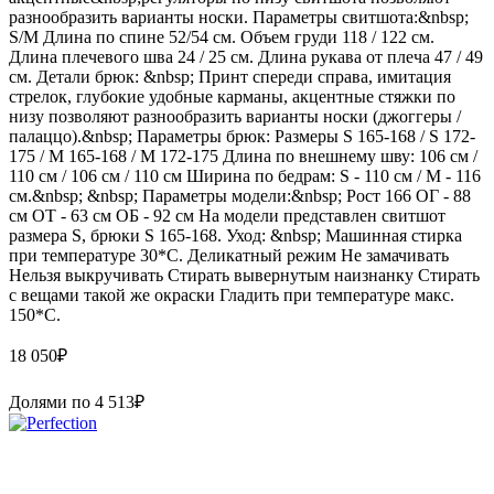
разнообразить варианты носки. Параметры свитшота:&nbsp;
S/M Длина по спине 52/54 см. Объем груди 118 / 122 см.
Длина плечевого шва 24 / 25 см. Длина рукава от плеча 47 / 49
см. Детали брюк: &nbsp; Принт спереди справа, имитация
стрелок, глубокие удобные карманы, акцентные стяжки по
низу позволяют разнообразить варианты носки (джоггеры /
палаццо).&nbsp; Параметры брюк: Размеры S 165-168 / S 172-
175 / М 165-168 / М 172-175 Длина по внешнему шву: 106 см /
110 см / 106 см / 110 см Ширина по бедрам: S - 110 см / М - 116
см.&nbsp; &nbsp; Параметры модели:&nbsp; Рост 166 ОГ - 88
см ОТ - 63 см ОБ - 92 см На модели представлен свитшот
размера S, брюки S 165-168. Уход: &nbsp; Машинная стирка
при температуре 30*С. Деликатный режим Не замачивать
Нельзя выкручивать Стирать вывернутым наизнанку Стирать
с вещами такой же окраски Гладить при температуре макс.
150*С.
18 050
₽
Долями по
4 513
₽