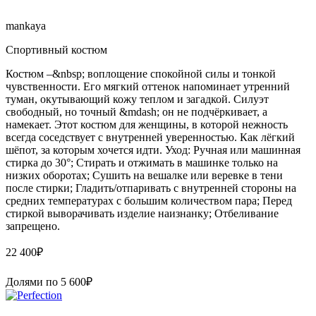
mankaya
Спортивный костюм
Костюм –&nbsp; воплощение спокойной силы и тонкой
чувственности. Его мягкий оттенок напоминает утренний
туман, окутывающий кожу теплом и загадкой. Силуэт
свободный, но точный &mdash; он не подчёркивает, а
намекает. Этот костюм для женщины, в которой нежность
всегда соседствует с внутренней уверенностью. Как лёгкий
шёпот, за которым хочется идти. Уход: Ручная или машинная
стирка до 30°; Стирать и отжимать в машинке только на
низких оборотах; Сушить на вешалке или веревке в тени
после стирки; Гладить/отпаривать с внутренней стороны на
средних температурах с большим количеством пара; Перед
стиркой выворачивать изделие наизнанку; Отбеливание
запрещено.
22 400
₽
Долями по
5 600
₽