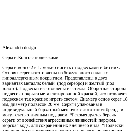
Alexandria design
Серьги-Конго с подвесками
Серьги-конго 2 в 1: можно носить с подвесками и без них.
Основы серег изготовлены из бижутерного сплава с
гипоаллергенным покрытием. Представлены в двух
вариантах металла: белый (под серебро) и желтый (под
золото). Подвески изготовлены из стекла. Оборотная сторона
подвесок покрыта металлизированной краской, что позволяет
подвескам так красиво играть светом. Диаметр основ серег 18
мм, диаметр подвесок 20 мм. Серьги упакованы в
индивидуальный бархатный мешочек с логотипом бренда и
могут стать отличным подарком. *Рекомендуется беречь
серьги от воздействия агрессивных жидкостей: парфюм,
морская вода, для сохранения их внешнего вида. *Подвески
хрупкие. Не рекомендуется ронять на твердые поверхности.