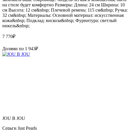
на стиле будет комфортно Размеры: Длина: 24 см Ширина: 10
см Высота: 12 см&nbsp; Плечевой ремень: 115 см&nbsp; Ручка:
32 см&nbsp; Материалы: Основной материал: искусственная
кожа&nbsp; Подклад: вискоза&nbsp; Фурнитура: светлый
никель&nbsp;
7 770
₽
Долями по
1 943
₽
JOU B JOU
Серьги Just Pearls