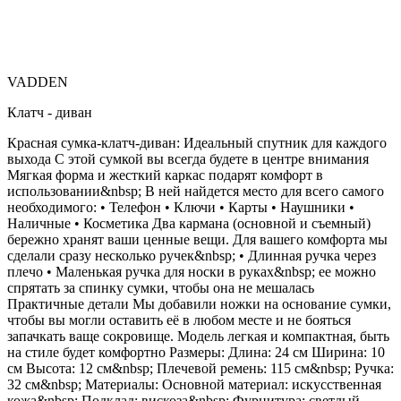
VADDEN
Клатч - диван
Красная сумка-клатч-диван: Идеальный спутник для каждого
выхода С этой сумкой вы всегда будете в центре внимания
Мягкая форма и жесткий каркас подарят комфорт в
использовании&nbsp; В ней найдется место для всего самого
необходимого: • Телефон • Ключи • Карты • Наушники •
Наличные • Косметика Два кармана (основной и съемный)
бережно хранят ваши ценные вещи. Для вашего комфорта мы
сделали сразу несколько ручек&nbsp; • Длинная ручка через
плечо • Маленькая ручка для носки в руках&nbsp; ее можно
спрятать за спинку сумки, чтобы она не мешалась
Практичные детали Мы добавили ножки на основание сумки,
чтобы вы могли оставить её в любом месте и не бояться
запачкать ваще сокровище. Модель легкая и компактная, быть
на стиле будет комфортно Размеры: Длина: 24 см Ширина: 10
см Высота: 12 см&nbsp; Плечевой ремень: 115 см&nbsp; Ручка:
32 см&nbsp; Материалы: Основной материал: искусственная
кожа&nbsp; Подклад: вискоза&nbsp; Фурнитура: светлый