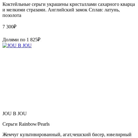
Коктейльные серьги украшены кристаллами сахарного кварца
и мелкими стразами. Английский замок Сплав: латунь,
позолота
7 300
₽
Долями по
1 825
₽
JOU B JOU
Серьги Rainbow/Pearls
Жемчуг культивированный, агат,чешский бисер, ювелирный