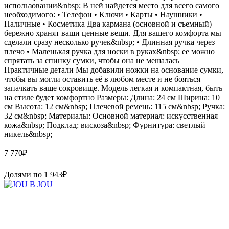
использовании&nbsp; В ней найдется место для всего самого
необходимого: • Телефон • Ключи • Карты • Наушники •
Наличные • Косметика Два кармана (основной и съемный)
бережно хранят ваши ценные вещи. Для вашего комфорта мы
сделали сразу несколько ручек&nbsp; • Длинная ручка через
плечо • Маленькая ручка для носки в руках&nbsp; ее можно
спрятать за спинку сумки, чтобы она не мешалась
Практичные детали Мы добавили ножки на основание сумки,
чтобы вы могли оставить её в любом месте и не бояться
запачкать ваще сокровище. Модель легкая и компактная, быть
на стиле будет комфортно Размеры: Длина: 24 см Ширина: 10
см Высота: 12 см&nbsp; Плечевой ремень: 115 см&nbsp; Ручка:
32 см&nbsp; Материалы: Основной материал: искусственная
кожа&nbsp; Подклад: вискоза&nbsp; Фурнитура: светлый
никель&nbsp;
7 770
₽
Долями по
1 943
₽