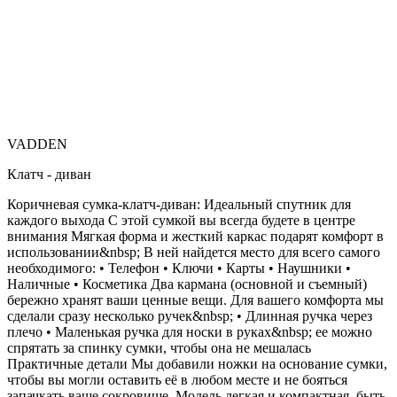
VADDEN
Клатч - диван
Коричневая сумка-клатч-диван: Идеальный спутник для
каждого выхода С этой сумкой вы всегда будете в центре
внимания Мягкая форма и жесткий каркас подарят комфорт в
использовании&nbsp; В ней найдется место для всего самого
необходимого: • Телефон • Ключи • Карты • Наушники •
Наличные • Косметика Два кармана (основной и съемный)
бережно хранят ваши ценные вещи. Для вашего комфорта мы
сделали сразу несколько ручек&nbsp; • Длинная ручка через
плечо • Маленькая ручка для носки в руках&nbsp; ее можно
спрятать за спинку сумки, чтобы она не мешалась
Практичные детали Мы добавили ножки на основание сумки,
чтобы вы могли оставить её в любом месте и не бояться
запачкать ваше сокровище. Модель легкая и компактная, быть