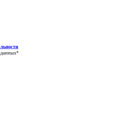
льности
 данных*