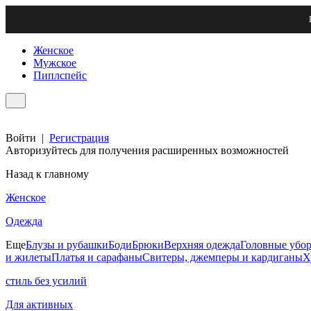
Женское
Мужское
Пиплспейс
Войти
|
Регистрация
Авторизуйтесь для получения расширенных возможностей
Назад к главному
Женское
Одежда
Еще
Блузы и рубашки
Боди
Брюки
Верхняя одежда
Головные убо
и жилеты
Платья и сарафаны
Свитеры, джемперы и кардиганы
Х
стиль без усилий
Для активных