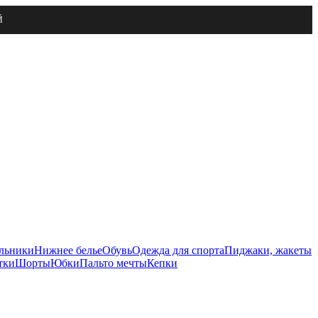
Й
льники
Нижнее белье
Обувь
Одежда для спорта
Пиджаки, жакеты
тки
Шорты
Юбки
Пальто мечты
Кепки