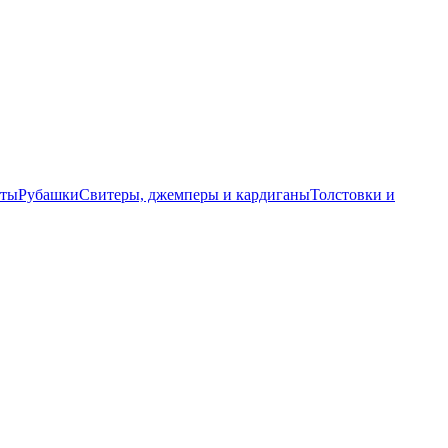
еты
Рубашки
Свитеры, джемперы и кардиганы
Толстовки и