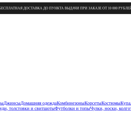
БЕСПЛАТНАЯ ДОСТАВКА ДО ПУНКТА ВЫДАЧИ ПРИ ЗАКАЗЕ ОТ 10 000 РУБЛЕ
ры
Джинсы
Домашняя одежда
Комбинезоны
Корсеты
Костюмы
Купа
уди, толстовки и свитшоты
Футболки и топы
Чулки, носки, колго