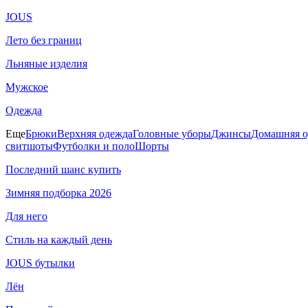
JOUS
Лето без границ
Льняные изделия
Мужское
Одежда
Еще
Брюки
Верхняя одежда
Головные уборы
Джинсы
Домашняя о
свитшоты
Футболки и поло
Шорты
Последний шанс купить
Зимняя подборка 2026
Для него
Стиль на каждый день
JOUS бутылки
Лён