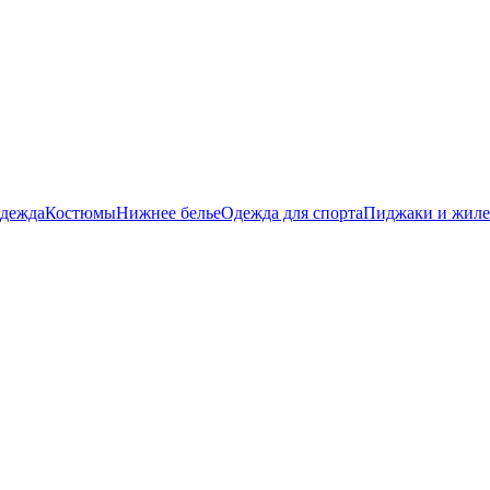
дежда
Костюмы
Нижнее белье
Одежда для спорта
Пиджаки и жил