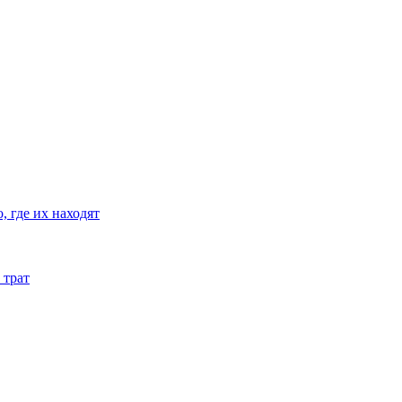
 где их находят
 трат