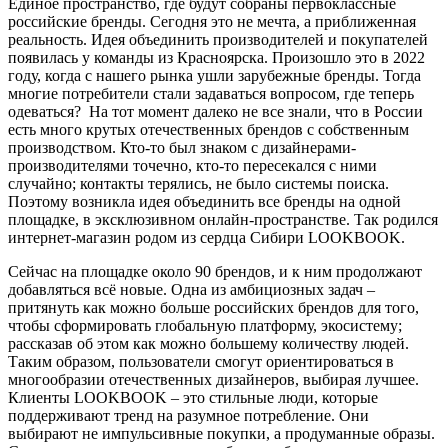
Единое пространство, где будут собраны первоклассные
российские бренды. Сегодня это не мечта, а приближенная
реальность. Идея объединить производителей и покупателей
появилась у команды из Красноярска. Произошло это в 2022
году, когда с нашего рынка ушли зарубежные бренды. Тогда
многие потребители стали задаваться вопросом, где теперь
одеваться? На тот момент далеко не все знали, что в России
есть много крутых отечественных брендов с собственным
производством. Кто-то был знаком с дизайнерами-
производителями точечно, кто-то пересекался с ними
случайно; контакты терялись, не было системы поиска.
Поэтому возникла идея объединить все бренды на одной
площадке, в эксклюзивном онлайн-пространстве. Так родился
интернет-магазин родом из сердца Сибири LOOKBOOK.
Cейчас на площадке около 90 брендов, и к ним продолжают
добавляться всё новые. Одна из амбициозных задач –
притянуть как можно больше российских брендов для того,
чтобы сформировать глобальную платформу, экосистему;
рассказав об этом как можно большему количеству людей.
Таким образом, пользователи смогут ориентироваться в
многообразии отечественных дизайнеров, выбирая лучшее.
Клиенты LOOKBOOK – это стильные люди, которые
поддерживают тренд на разумное потребление. Они
выбирают не импульсивные покупки, а продуманные образы.