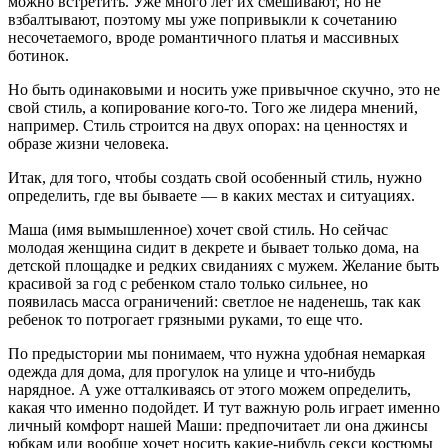
можно встретить. Уже много лет их смешивают, но не
взбалтывают, поэтому мы уже попривыкли к сочетанию
несочетаемого, вроде романтичного платья и массивных
ботинок.
Но быть одинаковыми и носить уже привычное скучно, это не
свой стиль, а копирование кого-то. Того же лидера мнений,
например. Стиль строится на двух опорах: на ценностях и
образе жизни человека.
Итак, для того, чтобы создать свой особенный стиль, нужно
определить, где вы бываете — в каких местах и ситуациях.
Маша (имя вымышленное) хочет свой стиль. Но сейчас
молодая женщина сидит в декрете и бывает только дома, на
детской площадке и редких свиданиях с мужем. Желание быть
красивой за год с ребенком стало только сильнее, но
появилась масса ограничений: светлое не наденешь, так как
ребенок то потрогает грязными руками, то еще что.
По предыстории мы понимаем, что нужна удобная немаркая
одежда для дома, для прогулок на улице и что-нибудь
нарядное. А уже отталкиваясь от этого можем определить,
какая что именно подойдет. И тут важную роль играет именно
личный комфорт нашей Маши: предпочитает ли она джинсы
юбкам или вообще хочет носить какие-нибудь секси костюмы