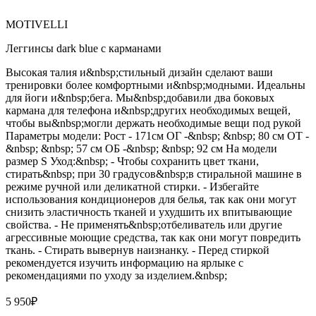
MOTIVELLI
Леггинсы dark blue с карманами
Высокая талия и&nbsp;стильный дизайн сделают ваши
тренировки более комфортными и&nbsp;модными. Идеальны
для йоги и&nbsp;бега. Мы&nbsp;добавили два боковых
кармана для телефона и&nbsp;других необходимых вещей,
чтобы вы&nbsp;могли держать необходимые вещи под рукой
Параметры модели: Рост - 171см ОГ -&nbsp; &nbsp; 80 см ОТ -
&nbsp; &nbsp; 57 см ОБ -&nbsp; &nbsp; 92 см На модели
размер S Уход:&nbsp; - Чтобы сохранить цвет ткани,
стирать&nbsp; при 30 градусов&nbsp;в стиральной машине в
режиме ручной или деликатной стирки. - Избегайте
использования кондиционеров для белья, так как они могут
снизить эластичность тканей и ухудшить их впитывающие
свойства. - Не применять&nbsp;отбеливатель или другие
агрессивные моющие средства, так как они могут повредить
ткань. - Стирать вывернув наизнанку. - Перед стиркой
рекомендуется изучить информацию на ярлыке с
рекомендациями по уходу за изделием.&nbsp;
5 950
₽