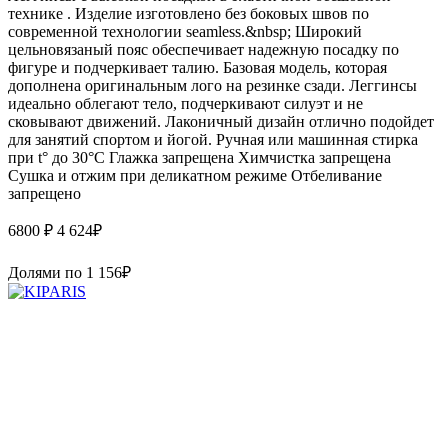
технике . Изделие изготовлено без боковых швов по
современной технологии seamless.&nbsp; Широкий
цельновязаный пояс обеспечивает надежную посадку по
фигуре и подчеркивает талию. Базовая модель, которая
дополнена оригинальным лого на резинке сзади. Леггинсы
идеально облегают тело, подчеркивают силуэт и не
сковывают движений. Лаконичный дизайн отлично подойдет
для занятий спортом и йогой. Ручная или машинная стирка
при t° до 30°C Глажка запрещена Химчистка запрещена
Сушка и отжим при деликатном режиме Отбеливание
запрещено
6800 ₽
4 624
₽
Долями по
1 156
₽