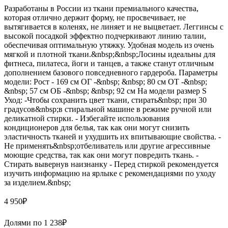
Разработаны в России из ткани премиального качества,
которая отлично держит форму, не просвечивает, не
вытягивается в коленях, не линяет и не выцветает. Леггинсы с
высокой посадкой эффектно подчеркивают линию талии,
обеспечивая оптимальную утяжку. Удобная модель из очень
мягкой и плотной ткани.&nbsp;&nbsp;Лосины идеальны для
фитнеса, пилатеса, йоги и танцев, а также станут отличным
дополнением базового повседневного гардероба. Параметры
модели: Рост - 169 см ОГ -&nbsp; &nbsp; 80 см ОТ -&nbsp;
&nbsp; 57 см ОБ -&nbsp; &nbsp; 92 см На модели размер S
Уход: -Чтобы сохранить цвет ткани, стирать&nbsp; при 30
градусов&nbsp;в стиральной машине в режиме ручной или
деликатной стирки. - Избегайте использования
кондиционеров для белья, так как они могут снизить
эластичность тканей и ухудшить их впитывающие свойства. -
Не применять&nbsp;отбеливатель или другие агрессивные
моющие средства, так как они могут повредить ткань. -
Стирать вывернув наизнанку - Перед стиркой рекомендуется
изучить информацию на ярлыке с рекомендациями по уходу
за изделием.&nbsp;
4 950
₽
Долями по
1 238
₽