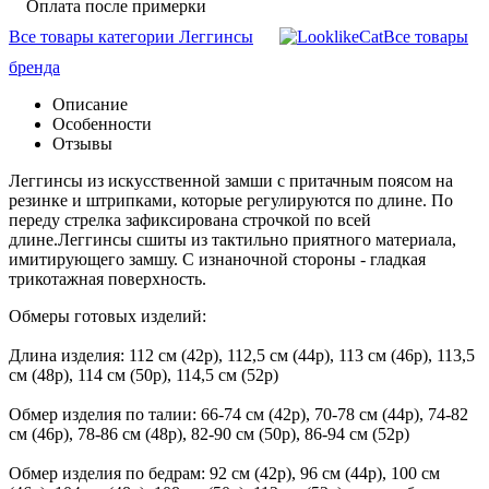
Оплата после примерки
Все товары категории Леггинсы
Все товары
бренда
Описание
Особенности
Отзывы
Леггинсы из искусственной замши с притачным поясом на
резинке и штрипками, которые регулируются по длине. По
переду стрелка зафиксирована строчкой по всей
длине.Леггинсы сшиты из тактильно приятного материала,
имитирующего замшу. С изнаночной стороны - гладкая
трикотажная поверхность.
Обмеры готовых изделий:
Длина изделия: 112 см (42р), 112,5 см (44р), 113 см (46р), 113,5
см (48р), 114 см (50р), 114,5 см (52р)
Обмер изделия по талии: 66-74 см (42р), 70-78 см (44р), 74-82
см (46р), 78-86 см (48р), 82-90 см (50р), 86-94 см (52р)
Обмер изделия по бедрам: 92 см (42р), 96 см (44р), 100 см