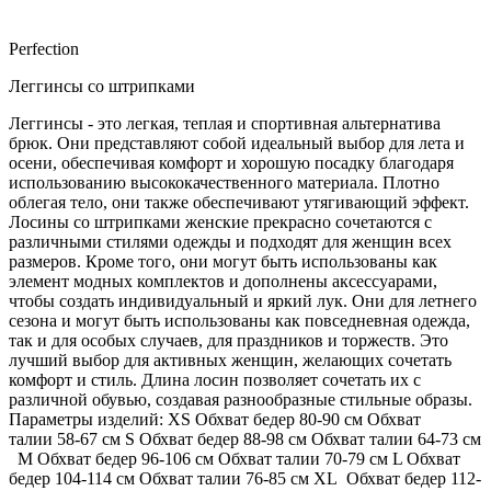
Perfection
Леггинсы со штрипками
Леггинсы - это легкая, теплая и спортивная альтернатива
брюк. Они представляют собой идеальный выбор для лета и
осени, обеспечивая комфорт и хорошую посадку благодаря
использованию высококачественного материала. Плотно
облегая тело, они также обеспечивают утягивающий эффект.
Лосины со штрипками женские прекрасно сочетаются с
различными стилями одежды и подходят для женщин всех
размеров. Кроме того, они могут быть использованы как
элемент модных комплектов и дополнены аксессуарами,
чтобы создать индивидуальный и яркий лук. Они для летнего
сезона и могут быть использованы как повседневная одежда,
так и для особых случаев, для праздников и торжеств. Это
лучший выбор для активных женщин, желающих сочетать
комфорт и стиль. Длина лосин позволяет сочетать их с
различной обувью, создавая разнообразные стильные образы.
Параметры изделий: XS Обхват бедер 80-90 см Обхват
талии 58-67 см S Обхват бедер 88-98 см Обхват талии 64-73 см
M Обхват бедер 96-106 см Обхват талии 70-79 см L Обхват
бедер 104-114 см Обхват талии 76-85 см XL Обхват бедер 112-