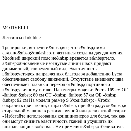
MOTIVELLI
Леггинсы dark blue
Тренировки, встречи и&nbsp;все, что с&nbsp;ними
связано&nbsp;&mdash; эти леггинсы созданы для движения.
Удобный широкий пояс не&nbsp;врезается в&nbsp;тело,
а&nbsp;обновленные изогнутые линии швов придают
динамичный, современный вид. Эластичность
в&nbsp;четырех направлениях благодаря добавлению Lycra
обеспечивает свободу движений. Отсутствие внешнего шва
обеспечивает плавный переход от&nbsp;спортивного
к&nbsp;уличному стилю. Параметры модели: Рост - 169 см ОГ
-&nbsp; &nbsp; 80 см ОТ -&nbsp; &nbsp; 57 см ОБ -&nbsp;
&nbsp; 92 см На модели размер S Уход:&nbsp; - Чтобы
сохранить цвет ткани, стирать&nbsp; при 30 градусов&nbsp;в
стиральной машине в режиме ручной или деликатной стирки.
- Избегайте использования кондиционеров для белья, так как
они могут снизить эластичность тканей и ухудшить их
впитывающие свойства. - Не применять&nbsp;отбеливатель