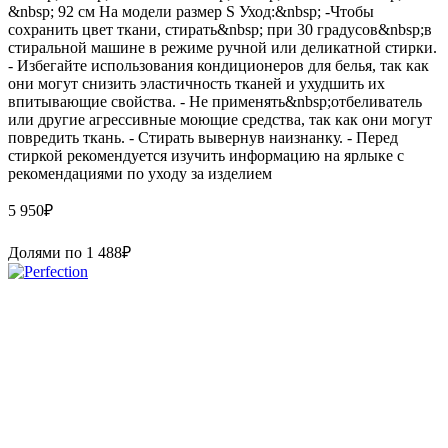
&nbsp; 92 см На модели размер S Уход:&nbsp; -Чтобы
сохранить цвет ткани, стирать&nbsp; при 30 градусов&nbsp;в
стиральной машине в режиме ручной или деликатной стирки.
- Избегайте использования кондиционеров для белья, так как
они могут снизить эластичность тканей и ухудшить их
впитывающие свойства. - Не применять&nbsp;отбеливатель
или другие агрессивные моющие средства, так как они могут
повредить ткань. - Стирать вывернув наизнанку. - Перед
стиркой рекомендуется изучить информацию на ярлыке с
рекомендациями по уходу за изделием
5 950
₽
Долями по
1 488
₽