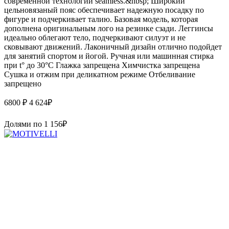
современной технологии seamless.&nbsp; Широкий
цельновязаный пояс обеспечивает надежную посадку по
фигуре и подчеркивает талию. Базовая модель, которая
дополнена оригинальным лого на резинке сзади. Леггинсы
идеально облегают тело, подчеркивают силуэт и не
сковывают движений. Лаконичный дизайн отлично подойдет
для занятий спортом и йогой. Ручная или машинная стирка
при t° до 30°C Глажка запрещена Химчистка запрещена
Сушка и отжим при деликатном режиме Отбеливание
запрещено
6800 ₽
4 624
₽
Долями по
1 156
₽