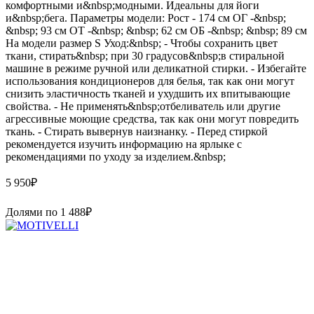
комфортными и&nbsp;модными. Идеальны для йоги
и&nbsp;бега. Параметры модели: Рост - 174 см ОГ -&nbsp;
&nbsp; 93 см ОТ -&nbsp; &nbsp; 62 см ОБ -&nbsp; &nbsp; 89 см
На модели размер S Уход:&nbsp; - Чтобы сохранить цвет
ткани, стирать&nbsp; при 30 градусов&nbsp;в стиральной
машине в режиме ручной или деликатной стирки. - Избегайте
использования кондиционеров для белья, так как они могут
снизить эластичность тканей и ухудшить их впитывающие
свойства. - Не применять&nbsp;отбеливатель или другие
агрессивные моющие средства, так как они могут повредить
ткань. - Стирать вывернув наизнанку. - Перед стиркой
рекомендуется изучить информацию на ярлыке с
рекомендациями по уходу за изделием.&nbsp;
5 950
₽
Долями по
1 488
₽