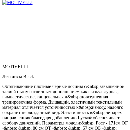
MOTIVELLI
Леггинсы Black
Обтягивающие плотные черные лосины с&nbsp;завышенной
талией станут отличным дополнением как физкультурная,
гимнастические, танцевальная и&nbsp;повседневная
тренировочная форма. Дышащий, эластичный текстильный
материал отличается устойчивостью к&nbsp;износу, надолго
сохранит первозданный вид. Эластичность в&nbsp;четырех
направлениях благодаря добавлению Lycra® обеспечивает
свободу движений. Параметры модели:&nbsp; Рост - 171см ОГ
-&nbsp; &nbsp; 80 см ОТ -&nbsp; &nbsp; 57 см ОБ -&nbsp;