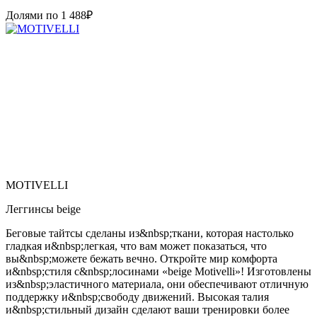
Долями по
1 488
₽
MOTIVELLI
Леггинсы beige
Беговые тайтсы сделаны из&nbsp;ткани, которая настолько
гладкая и&nbsp;легкая, что вам может показаться, что
вы&nbsp;можете бежать вечно. Откройте мир комфорта
и&nbsp;стиля с&nbsp;лосинами «beige Motivelli»! Изготовлены
из&nbsp;эластичного материала, они обеспечивают отличную
поддержку и&nbsp;свободу движений. Высокая талия
и&nbsp;стильный дизайн сделают ваши тренировки более