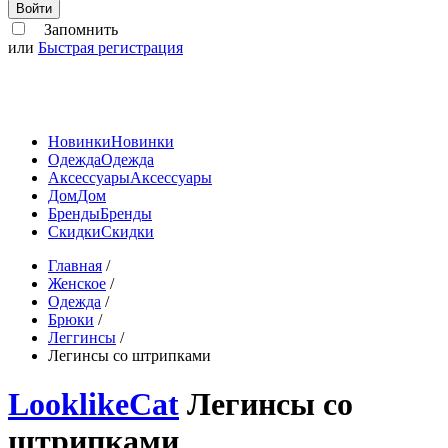
Войти
Запомнить
или
Быстрая регистрация
Новинки
Новинки
Одежда
Одежда
Аксессуары
Аксессуары
Дом
Дом
Бренды
Бренды
Скидки
Скидки
Главная
/
Женское
/
Одежда
/
Брюки
/
Леггинсы
/
Легинсы со штрипками
LooklikeCat
Легинсы со
штрипками