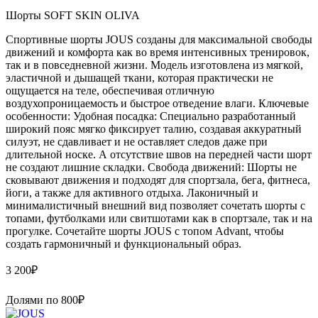
Шорты SOFT SKIN OLIVA
Спортивные шорты JOUS созданы для максимальной свободы
движений и комфорта как во время интенсивных тренировок,
так и в повседневной жизни. Модель изготовлена из мягкой,
эластичной и дышащей ткани, которая практически не
ощущается на теле, обеспечивая отличную
воздухопроницаемость и быстрое отведение влаги. Ключевые
особенности: Удобная посадка: Специально разработанный
широкий пояс мягко фиксирует талию, создавая аккуратный
силуэт, не сдавливает и не оставляет следов даже при
длительной носке. А отсутствие швов на передней части шорт
не создают лишние складки. Свобода движений: Шорты не
сковывают движения и подходят для спортзала, бега, фитнеса,
йоги, а также для активного отдыха. Лаконичный и
минималистичный внешний вид позволяет сочетать шорты с
топами, футболками или свитшотами как в спортзале, так и на
прогулке. Сочетайте шорты JOUS с топом Advant, чтобы
создать гармоничный и функциональный образ.
3 200
₽
Долями по
800
₽