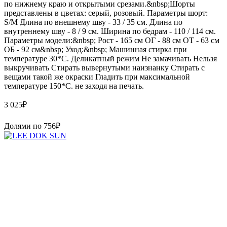
по нижнему краю и открытыми срезами.&nbsp;Шорты
представлены в цветах: серый, розовый. Параметры шорт:
S/M Длина по внешнему шву - 33 / 35 см. Длина по
внутреннему шву - 8 / 9 см. Ширина по бедрам - 110 / 114 см.
Параметры модели:&nbsp; Рост - 165 см ОГ - 88 см ОТ - 63 см
ОБ - 92 см&nbsp; Уход:&nbsp; Машинная стирка при
температуре 30*С. Деликатный режим Не замачивать Нельзя
выкручивать Стирать вывернутыми наизнанку Стирать с
вещами такой же окраски Гладить при максимальной
температуре 150*С. не заходя на печать.
3 025
₽
Долями по
756
₽