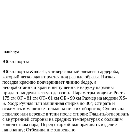
mankaya
Юбка-шорты
Юбка-шорты &mdash; универсальный элемент гардероба,
который легко адаптируется под разные образы. Низкая
посадка красиво подчеркивает линию бедер, а
необработанный край и выпущенные наружу карманы
придают модели легкую дерзость. Параметры модели: Рост -
175 см ОГ - 81 см ОТ- 61 см ОБ - 90 см Размер на модели XS-
S. Уход: Ручная или машинная стирка до 30°; Стирать и
отжимать в машинке только на низких оборотах; Сушить на
вешалке или веревке в тени после стирки; Гладить/отпаривать
с внутренней стороны на средних температурах с большим
количеством пара; Перед стиркой выворачивать изделие
наизнанку; Отбеливание запрещено.