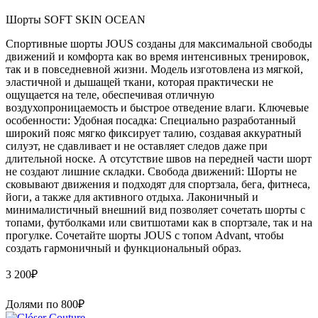
Шорты SOFT SKIN OCEAN
Спортивные шорты JOUS созданы для максимальной свободы
движений и комфорта как во время интенсивных тренировок,
так и в повседневной жизни. Модель изготовлена из мягкой,
эластичной и дышащей ткани, которая практически не
ощущается на теле, обеспечивая отличную
воздухопроницаемость и быстрое отведение влаги. Ключевые
особенности: Удобная посадка: Специально разработанный
широкий пояс мягко фиксирует талию, создавая аккуратный
силуэт, не сдавливает и не оставляет следов даже при
длительной носке. А отсутствие швов на передней части шорт
не создают лишние складки. Свобода движений: Шорты не
сковывают движения и подходят для спортзала, бега, фитнеса,
йоги, а также для активного отдыха. Лаконичный и
минималистичный внешний вид позволяет сочетать шорты с
топами, футболками или свитшотами как в спортзале, так и на
прогулке. Сочетайте шорты JOUS с топом Advant, чтобы
создать гармоничный и функциональный образ.
3 200
₽
Долями по
800
₽