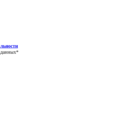
льности
 данных*