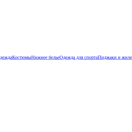
дежда
Костюмы
Нижнее белье
Одежда для спорта
Пиджаки и жил