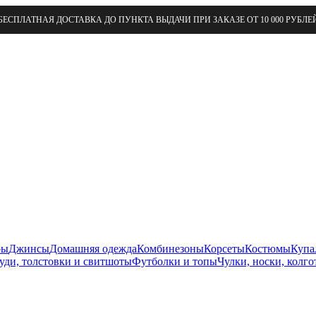
БЕСПЛАТНАЯ ДОСТАВКА ДО ПУНКТА ВЫДАЧИ ПРИ ЗАКАЗЕ ОТ 10 000 РУБЛЕ
ры
Джинсы
Домашняя одежда
Комбинезоны
Корсеты
Костюмы
Купа
уди, толстовки и свитшоты
Футболки и топы
Чулки, носки, колго