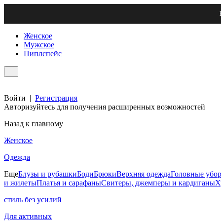
Женское
Мужское
Пиплспейс
Войти
|
Регистрация
Авторизуйтесь для получения расширенных возможностей
Назад к главному
Женское
Одежда
Еще
Блузы и рубашки
Боди
Брюки
Верхняя одежда
Головные убо
и жилеты
Платья и сарафаны
Свитеры, джемперы и кардиганы
Х
стиль без усилий
Для активных