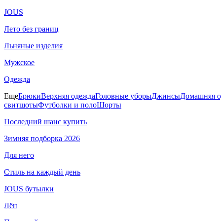
JOUS
Лето без границ
Льняные изделия
Мужское
Одежда
Еще
Брюки
Верхняя одежда
Головные уборы
Джинсы
Домашняя о
свитшоты
Футболки и поло
Шорты
Последний шанс купить
Зимняя подборка 2026
Для него
Стиль на каждый день
JOUS бутылки
Лён