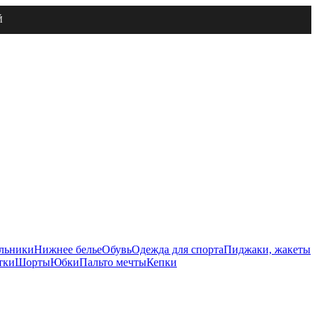
Й
льники
Нижнее белье
Обувь
Одежда для спорта
Пиджаки, жакеты
тки
Шорты
Юбки
Пальто мечты
Кепки