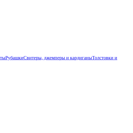
еты
Рубашки
Свитеры, джемперы и кардиганы
Толстовки и