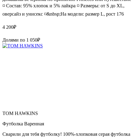
◽️ Состав: 95% хлопок и 5% лайкра ◽️ Размеры: от S до XL,
оверсайз и унисекс ◽️&nbsp;На модели: размер L, рост 176
4 200
₽
Долями по
1 050
₽
TOM HAWKINS
Футболка Варенная
Сварили для тебя футболку! 100%-хлопковая серая футболка