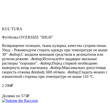
KUL’TURA
Футболка OVERSIZE "HIGH"
Возвращение позиции, ткань кулирка, качества суприм пенье.
Уход: - Рекомендуем стирать одежду при температуре не выше
30° -&nbsp;С жидким моющим средством в деликатном или
ручном режиме. -&nbsp;Используйте щадящие мыльные
растворы "порошки". -&nbsp;Перед стиркой необходимо
вывернуть вещь наизнанку. -&nbsp;Максимально допустимая
скорость отжима &mdash; 600 об/мин. -&nbsp;Гладить можно с
изнаночной стороны при температуре не выше 110 °С.
2 290
₽
Долями по
573
₽