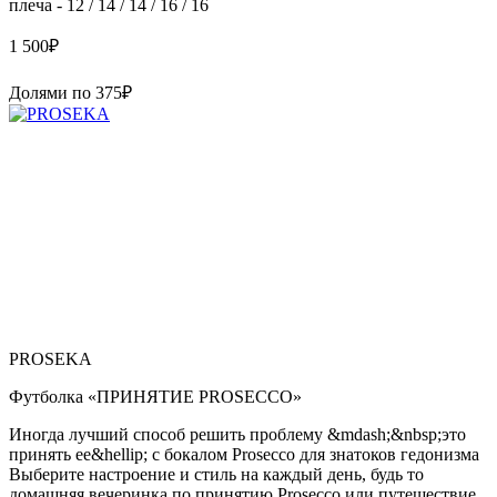
плеча - 12 / 14 / 14 / 16 / 16
1 500
₽
Долями по
375
₽
PROSEKA
Футболка «ПРИНЯТИЕ PROSECCO»
Иногда лучший способ решить проблему &mdash;&nbsp;это
принять ее&hellip; с бокалом Prosecco для знатоков гедонизма
Выберите настроение и стиль на каждый день, будь то
домашняя вечеринка по принятию Prosecco или путешествие