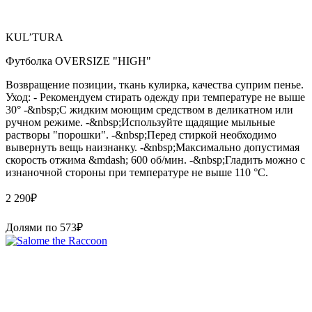
KUL’TURA
Футболка OVERSIZE "HIGH"
Возвращение позиции, ткань кулирка, качества суприм пенье.
Уход: - Рекомендуем стирать одежду при температуре не выше
30° -&nbsp;С жидким моющим средством в деликатном или
ручном режиме. -&nbsp;Используйте щадящие мыльные
растворы "порошки". -&nbsp;Перед стиркой необходимо
вывернуть вещь наизнанку. -&nbsp;Максимально допустимая
скорость отжима &mdash; 600 об/мин. -&nbsp;Гладить можно с
изнаночной стороны при температуре не выше 110 °С.
2 290
₽
Долями по
573
₽