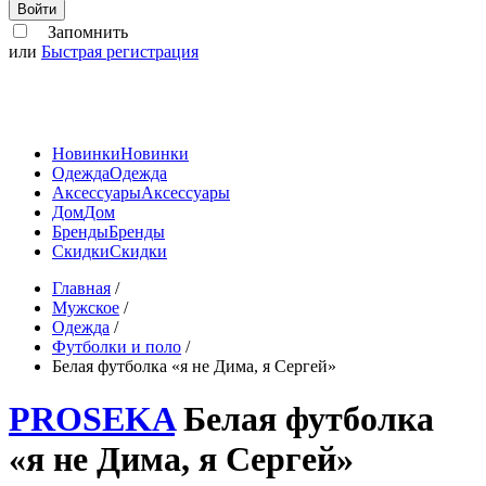
Войти
Запомнить
или
Быстрая регистрация
Новинки
Новинки
Одежда
Одежда
Аксессуары
Аксессуары
Дом
Дом
Бренды
Бренды
Скидки
Скидки
Главная
/
Мужское
/
Одежда
/
Футболки и поло
/
Белая футболка «я не Дима, я Сергей»
PROSEKA
Белая футболка
«я не Дима, я Сергей»