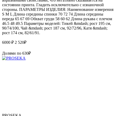
абразивными свойствами, что негативно сказывается на
состоянии принта. Гладить исключительно с изнаночной
стороны. ПАРАМЕТРЫ ИЗДЕЛИЯ: Наименование измерения
S M L Длина середины спинки 70 72 74 Длина середины
переда 65 67 69 Обхват груди 58 60 62 Длина рукава с плечом
46.5 48 49.5 Параметры моделей: Тикей &mdash; рост 195 см,
90/74/100, Чай &mdash; рост 187 см, 92/72/96, Катя &mdash;
рост 174 см, 82/61/91.
6000 ₽
2 520
₽
Долями по
630
₽
PROSEKA