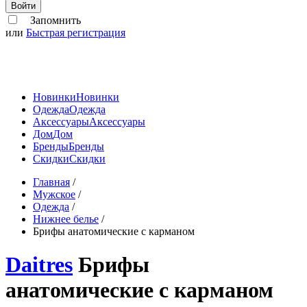
Войти
Запомнить
или
Быстрая регистрация
Новинки
Новинки
Одежда
Одежда
Аксессуары
Аксессуары
Дом
Дом
Бренды
Бренды
Скидки
Скидки
Главная
/
Мужское
/
Одежда
/
Нижнее белье
/
Брифы анатомические с карманом
Daitres
Брифы
анатомические с карманом