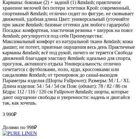
Карманы: боковые (2) + задний (1) &mdash; практичное
хранение мелочей без потери эстетики Крой: современный,
спортивный &mdash; отлично сидит по фигуре, не сковывает
движений, удобная длина Цвет: универсальный (уточняйте
при заказе &mdash; базовые оттенки для любого гардероба)
Посадка: комфортная, эластичная резинка + шнурок на поясе
&mdash; регулируется под себя Преимущества:
Максимальный комфорт из натуральной ткани &mdash; кожа
дышит, не потеет, приятные ощущения весь день Практичные
карманы &mdash; всё под рукой, ничего не теряется Свобода
движений благодаря эластану &mdash; идеально для спорта,
прогулок, активного отдыха Универсальность: отлично
сочетается с футболками, поло, худи, кроссовками или
сандалиями &mdash; от тренировок до casual-выходов
Параметры изделия (Шорты Fullpower): Размеры: M / L / XL
Длина изделия: 54 / 54 / 54 см Пояс (обхват): 78 / 82 / 86 см
Бёдра: 112 / 116 / 120 см Fullpower &mdash; шорты, которые
дают ощущение свободы и уверенности: надень и двигайся
так, как хочешь.
3 990
₽
Долями по
998
₽