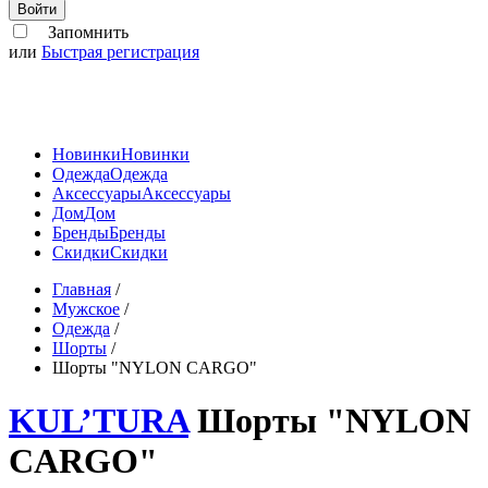
Войти
Запомнить
или
Быстрая регистрация
Новинки
Новинки
Одежда
Одежда
Аксессуары
Аксессуары
Дом
Дом
Бренды
Бренды
Скидки
Скидки
Главная
/
Мужское
/
Одежда
/
Шорты
/
Шорты "NYLON CARGO"
KUL’TURA
Шорты "NYLON
CARGO"