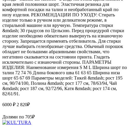
края левой половинки шорт. Эластичная резинка для
комфортной посадки на талии и необработанный край по
низу изделия. РЕКОМЕНДАЦИИ ПО УХОДУ: Стирать
изделие только в ручном или деликатном режиме, в
стиральной машине или вручную. Температура стирки
&mdash; 30 градусов по Цельсию. Перед процедурой стирки
изделие необходимо обязательно вывернуть на изнаночную
сторону. Запрещается применять отбеливатель. Для стирки
лучше выбирать гелеобразные средства. Обычный порошок
обладает не большими абразивными свойствами, что
негативно сказывается на состоянии принта. Гладить
исключительно с изнаночной стороны. ПАРАМЕТРЫ
ИЗДЕЛИЯ: Наименование измерения S M L Ширина шорт по
талии 72 74 76 Длина бокового шва 61 63 65 Ширина низа
шорт 65 67 69 Параметры моделей: Тикей &mdash; рост 195
см, 90/74/100, Полина &mdash; рост 177 см, 78/63/94, Чай
&mdash; рост 187 см, 92/72/96, Катя &mdash; рост 174 см,
82/61/91.
6000 ₽
2 820
₽
Долями по
705
₽