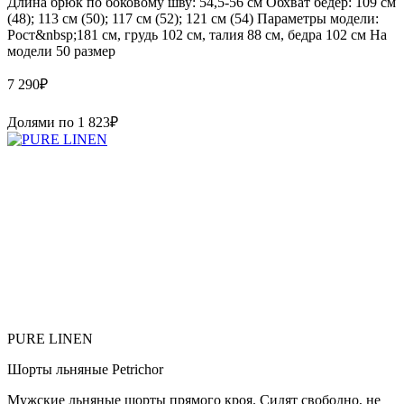
Длина брюк по боковому шву: 54,5-56 см Обхват бедер: 109 см
(48); 113 cм (50); 117 см (52); 121 см (54) Параметры модели:
Рост&nbsp;181 см, грудь 102 см, талия 88 см, бедра 102 см На
модели 50 размер
7 290
₽
Долями по
1 823
₽
PURE LINEN
Шорты льняные Petrichor
Мужские льняные шорты прямого кроя. Сидят свободно, не