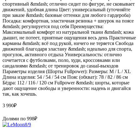
спортивный &mdash; отлично сидит по фигуре, не сковывает
движений, удобная длина Цвет: универсальный (уточняйте
при заказе &mdash; базовые оттенки для любого гардероба)
Посадка: комфортная, эластичная резинка + шнурок на поясе
&mdash; регулируется под себя Преимущества:
Максимальный комфорт из натуральной ткани &mdash; кожа
дышит, не потеет, приятные ощущения весь день Практичные
карманы &mdash; всё под рукой, ничего не теряется Свобода
движений благодаря эластану &mdash; идеально для спорта,
прогулок, активного отдыха Универсальность: отлично
сочетается с футболками, поло, худи, кроссовками или
сандалиями &mdash; от тренировок до casual-выходов
Параметры изделия (Шорты Fullpower): Размеры: M / L / XL
Длина изделия: 54 / 54 / 54 см Пояс (обхват): 78 / 82 / 86 см
Бёдра: 112 / 116 / 120 см Fullpower &mdash; шорты, которые
дают ощущение свободы и уверенности: надень и двигайся
так, как хочешь.
3 990
₽
Долями по
998
₽