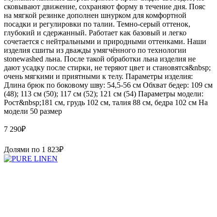
сковывают движение, сохраняют форму в течение дня. Пояс
на мягкой резинке дополнен шнурком для комфортной
посадки и регулировки по талии. Темно-серый оттенок,
глубокий и сдержанный. Работает как базовый и легко
сочетается с нейтральными и природными оттенками. Наши
изделия сшиты из дважды умягчённого по технологии
stonewashed льна. После такой обработки льна изделия не
дают усадку после стирки, не теряют цвет и становятся&nbsp;
очень мягкими и приятными к телу. Параметры изделия:
Длина брюк по боковому шву: 54,5-56 см Обхват бедер: 109 см
(48); 113 cм (50); 117 см (52); 121 см (54) Параметры модели:
Рост&nbsp;181 см, грудь 102 см, талия 88 см, бедра 102 см На
модели 50 размер
7 290
₽
Долями по
1 823
₽