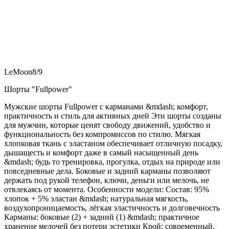
LeMoon8/9
Шорты "Fullpower"
Мужские шорты Fullpower с карманами &mdash; комфорт,
практичность и стиль для активных дней Эти шорты созданы
для мужчин, которые ценят свободу движений, удобство и
функциональность без компромиссов по стилю. Мягкая
хлопковая ткань с эластаном обеспечивает отличную посадку,
дышащесть и комфорт даже в самый насыщенный день
&mdash; будь то тренировка, прогулка, отдых на природе или
повседневные дела. Боковые и задний карманы позволяют
держать под рукой телефон, ключи, деньги или мелочь, не
отвлекаясь от момента. Особенности модели: Состав: 95%
хлопок + 5% эластан &mdash; натуральная мягкость,
воздухопроницаемость, лёгкая эластичность и долговечность
Карманы: боковые (2) + задний (1) &mdash; практичное
хранение мелочей без потери эстетики Крой: современный,