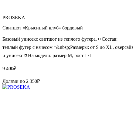
PROSEKA
Свитшот «Крысиный клуб» бордовый
Базовый унисекс свитшот из теплого футера. ◽️ Состав:
теплый футер с начесом ◽️&nbsp;Размеры: от S до XL, оверсайз
и унисекс ◽️ На модели: размер М, рост 171
9 400
₽
Долями по
2 350
₽