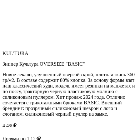
KUL’TURA
Зиппер Культура OVERSIZE "BASIC"
Новое лекало, улучшенный оверсайз крой, плотная ткань 360
гр/м2. В составе содержит 80% хлопка. За основу формы взят
наш классический худи, модель имеет резинки на манжетах и
по поясу, тракторную черную пластиковую молнию с
силиконовым пуллером. Хит продаж 2024 года. Отлично
сочетается с трикотажными брюками BASIC. Внешний
брендинг: прозрачный силиконовый шеврон с лого и
слоганом, силиконовый черный пуллер на замке.
4 490
₽
Долями по
1 123
₽