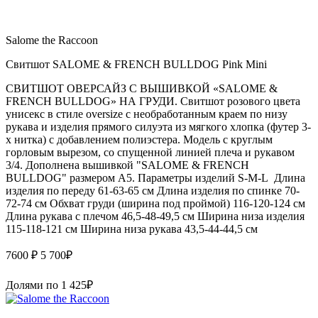
Salome the Raccoon
Свитшот SALOME & FRENCH BULLDOG Pink Mini
СВИТШОТ ОВЕРСАЙЗ С ВЫШИВКОЙ «SALOME &
FRENCH BULLDOG» НА ГРУДИ. Свитшот розового цвета
унисекс в стиле oversize с необработанным краем по низу
рукава и изделия прямого силуэта из мягкого хлопка (футер 3-
х нитка) с добавлением полиэстера. Модель с круглым
горловым вырезом, со спущенной линией плеча и рукавом
3/4. Дополнена вышивкой "SALOME & FRENCH
BULLDOG" размером А5. Параметры изделий S-M-L Длина
изделия по переду 61-63-65 см Длина изделия по спинке 70-
72-74 см Обхват груди (ширина под проймой) 116-120-124 см
Длина рукава с плечом 46,5-48-49,5 см Ширина низа изделия
115-118-121 см Ширина низа рукава 43,5-44-44,5 см
7600 ₽
5 700
₽
Долями по
1 425
₽