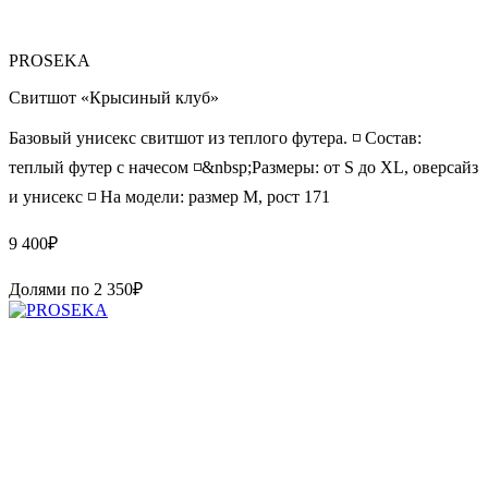
PROSEKA
Свитшот «Крысиный клуб»
Базовый унисекс свитшот из теплого футера. ◽️ Состав:
теплый футер с начесом ◽️&nbsp;Размеры: от S до XL, оверсайз
и унисекс ◽️ На модели: размер М, рост 171
9 400
₽
Долями по
2 350
₽