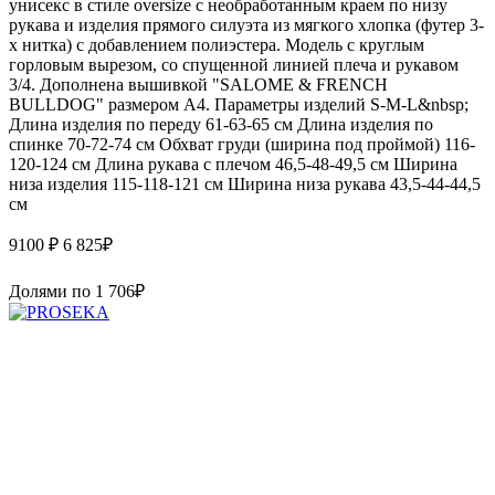
унисекс в стиле oversize с необработанным краем по низу
рукава и изделия прямого силуэта из мягкого хлопка (футер 3-
х нитка) с добавлением полиэстера. Модель с круглым
горловым вырезом, со спущенной линией плеча и рукавом
3/4. Дополнена вышивкой "SALOME & FRENCH
BULLDOG" размером А4. Параметры изделий S-M-L&nbsp;
Длина изделия по переду 61-63-65 см Длина изделия по
спинке 70-72-74 см Обхват груди (ширина под проймой) 116-
120-124 см Длина рукава с плечом 46,5-48-49,5 см Ширина
низа изделия 115-118-121 см Ширина низа рукава 43,5-44-44,5
см
9100 ₽
6 825
₽
Долями по
1 706
₽