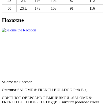
48
XL
176
104
87
112
50
2XL
178
108
91
116
Похожие
Salome the Raccoon
Свитшот SALOME & FRENCH BULLDOG Pink Big
СВИТШОТ ОВЕРСАЙЗ С ВЫШИВКОЙ «SALOME &
FRENCH BULLDOG» НА ГРУДИ. Свитшот розового цвета