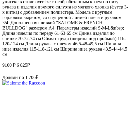
унисекс в стиле oversize с необработанным краем по низу
рукава и изделия прямого силуэта из мягкого хлопка (футер 3-
х нитка) с добавлением полиэстера. Модель с круглым
горловым вырезом, со спущенной линией плеча и рукавом
3/4. Дополнена вышивкой "SALOME & FRENCH
BULLDOG" размером А4. Параметры изделий S-M-L&nbsp;
Длина изделия по переду 61-63-65 см Длина изделия по
спинке 70-72-74 см Обхват груди (ширина под проймой) 116-
120-124 см Длина рукава с плечом 46,5-48-49,5 см Ширина
низа изделия 115-118-121 см Ширина низа рукава 43,5-44-44,5
см
9100 ₽
6 825
₽
Долями по
1 706
₽