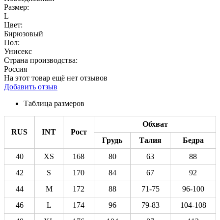
Размер:
L
Цвет:
Бирюзовый
Пол:
Унисекс
Страна производства:
Россия
На этот товар ещё нет отзывов
Добавить отзыв
Таблица размеров
Обхват
RUS
INT
Рост
Грудь
Талия
Бедра
40
XS
168
80
63
88
42
S
170
84
67
92
44
M
172
88
71-75
96-100
46
L
174
96
79-83
104-108