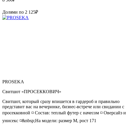
Долями по
2 125
₽
PROSEKA
Свитшот «ПРОСЕККОВИЧ»
Свитшот, который сразу впишется в гардероб и правильно
представит вас на вечеринке, бизнес-встрече или свидании с
просекковной ◽️ Состав: теплый футер с начесом ◽️ Оверсайз и
унисекс ◽️&nbsp;На модели: размер M, рост 171