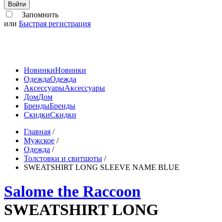
Войти
Запомнить
или
Быстрая регистрация
Новинки
Новинки
Одежда
Одежда
Аксессуары
Аксессуары
Дом
Дом
Бренды
Бренды
Скидки
Скидки
Главная
/
Мужское
/
Одежда
/
Толстовки и свитшоты
/
SWEATSHIRT LONG SLEEVE NAME BLUE
Salome the Raccoon
SWEATSHIRT LONG