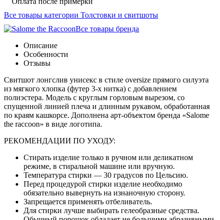
Оплата после примерки
Все товары категории Толстовки и свитшоты
Все товары бренда
Описание
Особенности
Отзывы
Свитшот лонгслив унисекс в стиле oversize прямого силуэта
из мягкого хлопка (футер 3-х нитка) с добавлением
полиэстера. Модель с круглым горловым вырезом, со
спущенной линией плеча и длинным рукавом, обработанная
по краям кашкорсе. Дополнена арт-объектом бренда «Salome
the raccoon» в виде логотипа.
РЕКОМЕНДАЦИИ ПО УХОДУ:
Стирать изделие только в ручном или деликатном
режиме, в стиральной машине или вручную.
Температура стирки — 30 градусов по Цельсию.
Перед процедурой стирки изделие необходимо
обязательно вывернуть на изнаночную сторону.
Запрещается применять отбеливатель.
Для стирки лучше выбирать гелеобразные средства.
Обычный порошок обладает не большими абразивными