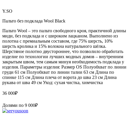
Y.SO
Пальто без подклада Wool Black
Пальто Wool – это пальто свободного кроя, практичной длины
миди, без подклада и с широким лацканом. Выполнено из
полотна с премиальным составом, где 75% шерсть, 10%
шерсть кролика и 15% волокна натурального шёлка.
Шерстяное полотно двустороннее, что позволило обработать
изделие по технологии лучших модных домов – внутренним
закрытым швом, тем самым минуя необходимость подклада у
изделия. Параметры изделия: Размер OS Полуобхват по линии
груди 61 см Полуобхват по линии талии 63 см Длина по
спинке 115 см Длина плеча от ворота до шва 23 см Длина
рукава от шва 49 см Уход: сухая чистка, химчистка
36 000
₽
Долями по
9 000
₽