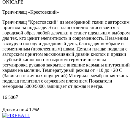
ONICAPE
Тренч-плащ «Крестовский»
Тренч-плащ "Крестовский" из мембранной ткани с авторским
принтом на подкладе. Этот плащ отлично вписывается в
городской образ любой девушки и станет идеальным выбором
для тех, кто ценит элегантность и современность. Незаменим
в хмурую погоду и дождливый день, благодаря мембране и
герметичным (проклеенным) швам. Детали плаща: подклад с
авторским принтом эксклюзивный дизайн кнопок и пряжки
глубокий капюшон с козырьком герметичные швы
регулировка рукавов закрытые внешние карманы внутренний
карман на молнии. Температурный режим от +10 до +20 С
(Зависит от личных ощущений) Материал: мембранная ткань
подклад политвил с саржевым плетением Показатели
мембраны 5000/5000, защищает от дождя и ветра.
16 500
₽
Долями по
4 125
₽