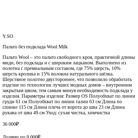
Y.SO
Пальто без подклада Wool Milk
Пальто Wool – это пальто свободного кроя, практичной длины
миди, без подклада и с широким лацканом. Выполнено из
полотна с премиальным составом, где 75% шерсть, 10%
шерсть кролика и 15% волокна натурального шёлка.
Шерстяное полотно двустороннее, что позволило обработать
изделие по технологии лучших модных домов – внутренним
закрытым швом, тем самым минуя необходимость подклада у
изделия. Параметры изделия: Размер OS Полуобхват по линии
груди 61 см Полуобхват по линии талии 63 см Длина по
спинке 115 см Длина плеча от ворота до шва 23 см Длина
рукава от шва 49 см Уход: сухая чистка, химчистка
36 000
₽
Долями по
9 000
₽