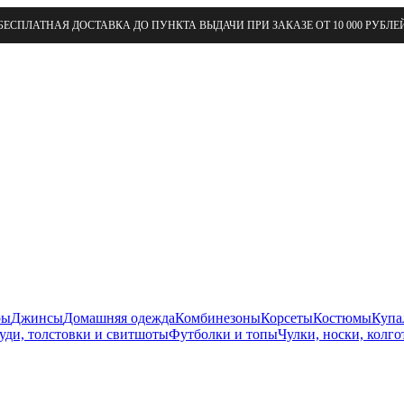
БЕСПЛАТНАЯ ДОСТАВКА ДО ПУНКТА ВЫДАЧИ ПРИ ЗАКАЗЕ ОТ 10 000 РУБЛЕ
ры
Джинсы
Домашняя одежда
Комбинезоны
Корсеты
Костюмы
Купа
уди, толстовки и свитшоты
Футболки и топы
Чулки, носки, колго