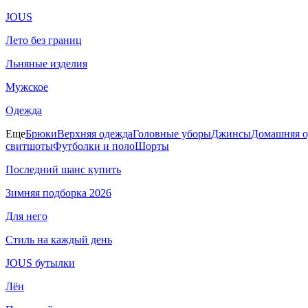
JOUS
Лето без границ
Льняные изделия
Мужское
Одежда
Еще
Брюки
Верхняя одежда
Головные уборы
Джинсы
Домашняя о
свитшоты
Футболки и поло
Шорты
Последний шанс купить
Зимняя подборка 2026
Для него
Стиль на каждый день
JOUS бутылки
Лён