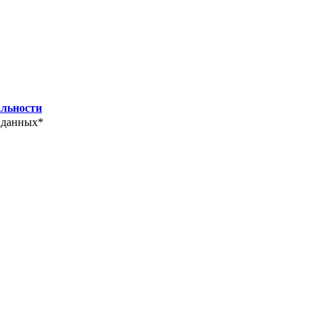
льности
 данных*