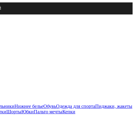
Й
льники
Нижнее белье
Обувь
Одежда для спорта
Пиджаки, жакеты
тки
Шорты
Юбки
Пальто мечты
Кепки