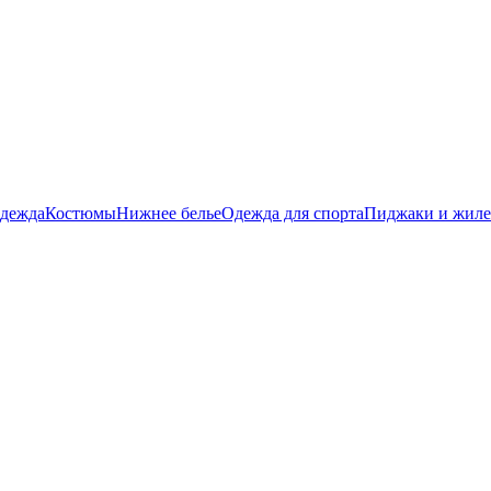
дежда
Костюмы
Нижнее белье
Одежда для спорта
Пиджаки и жил