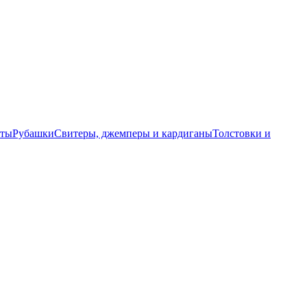
еты
Рубашки
Свитеры, джемперы и кардиганы
Толстовки и