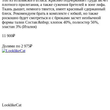
Топ из Итальяского атласа. Красиво подчеркивает грудь засчет
плотного прилегания, а также сужения бретелей в зоне лифа.
Ткань дышит, немного тянется, имеет красивый сдержанный
блеск. Рекомендуем брать в комплекте с юбкой, но также
роскошно будет смотреться и с брюками засчет необычной
формы талии Состав:&nbsp; хлопок 40%, полиэстер 56%,
эластан 3% (Италия)
11 900
₽
Долями по
2 975
₽
LooklikeCat