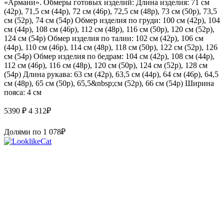
«Армани». Обмеры готовых изделий: Длина изделия: 71 см
(42р), 71,5 см (44р), 72 см (46р), 72,5 см (48р), 73 см (50р), 73,5
см (52р), 74 см (54р) Обмер изделия по груди: 100 см (42р), 104
см (44р), 108 см (46р), 112 см (48р), 116 см (50р), 120 см (52р),
124 см (54р) Обмер изделия по талии: 102 см (42р), 106 см
(44р), 110 см (46р), 114 см (48р), 118 см (50р), 122 см (52р), 126
см (54р) Обмер изделия по бедрам: 104 см (42р), 108 см (44р),
112 см (46р), 116 см (48р), 120 см (50р), 124 см (52р), 128 см
(54р) Длина рукава: 63 см (42р), 63,5 см (44р), 64 см (46р), 64,5
см (48р), 65 см (50р), 65,5&nbsp;см (52р), 66 см (54р) Ширина
пояса: 4 см
5390 ₽
4 312
₽
Долями по
1 078
₽