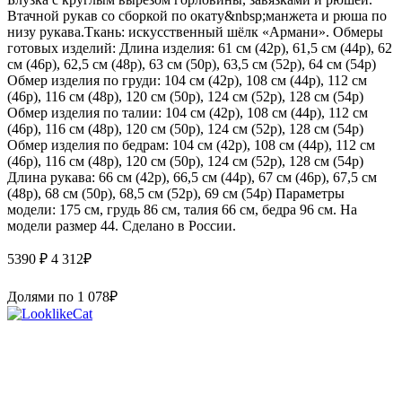
Втачной рукав со сборкой по окату&nbsp;манжета и рюша по
низу рукава.Ткань: искусственный шёлк «Армани». Обмеры
готовых изделий: Длина изделия: 61 см (42р), 61,5 см (44р), 62
см (46р), 62,5 см (48р), 63 см (50р), 63,5 см (52р), 64 см (54р)
Обмер изделия по груди: 104 см (42р), 108 см (44р), 112 см
(46р), 116 см (48р), 120 см (50р), 124 см (52р), 128 см (54р)
Обмер изделия по талии: 104 см (42р), 108 см (44р), 112 см
(46р), 116 см (48р), 120 см (50р), 124 см (52р), 128 см (54р)
Обмер изделия по бедрам: 104 см (42р), 108 см (44р), 112 см
(46р), 116 см (48р), 120 см (50р), 124 см (52р), 128 см (54р)
Длина рукава: 66 см (42р), 66,5 см (44р), 67 см (46р), 67,5 см
(48р), 68 см (50р), 68,5 см (52р), 69 см (54р) Параметры
модели: 175 см, грудь 86 см, талия 66 см, бедра 96 см. На
модели размер 44. Сделано в России.
5390 ₽
4 312
₽
Долями по
1 078
₽