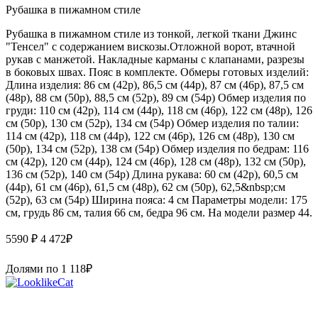
Рубашка в пижамном стиле
Рубашка в пижамном стиле из тонкой, легкой ткани Джинс
"Тенсел" с содержанием вискозы.Отложной ворот, втачной
рукав с манжетой. Накладные карманы с клапанами, разрезы
в боковых швах. Пояс в комплекте. Обмеры готовых изделий:
Длина изделия: 86 см (42р), 86,5 см (44р), 87 см (46р), 87,5 см
(48р), 88 см (50р), 88,5 см (52р), 89 см (54р) Обмер изделия по
груди: 110 см (42р), 114 см (44р), 118 см (46р), 122 см (48р), 126
см (50р), 130 см (52р), 134 см (54р) Обмер изделия по талии:
114 см (42р), 118 см (44р), 122 см (46р), 126 см (48р), 130 см
(50р), 134 см (52р), 138 см (54р) Обмер изделия по бедрам: 116
см (42р), 120 см (44р), 124 см (46р), 128 см (48р), 132 см (50р),
136 см (52р), 140 см (54р) Длина рукава: 60 см (42р), 60,5 см
(44р), 61 см (46р), 61,5 см (48р), 62 см (50р), 62,5&nbsp;см
(52р), 63 см (54р) Ширина пояса: 4 см Параметры модели: 175
см, грудь 86 см, талия 66 см, бедра 96 см. На модели размер 44.
5590 ₽
4 472
₽
Долями по
1 118
₽