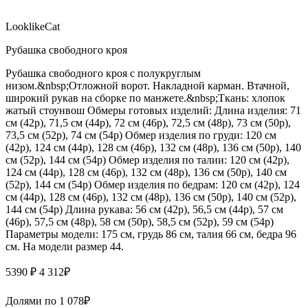
LooklikeCat
Рубашка свободного кроя
Рубашка свободного кроя с полукруглым
низом.&nbsp;Отложной ворот. Накладной карман. Втачной,
широкий рукав на сборке по манжете.&nbsp;Ткань: хлопок
жатый стоунвош Обмеры готовых изделий: Длина изделия: 71
см (42р), 71,5 см (44р), 72 см (46р), 72,5 см (48р), 73 см (50р),
73,5 см (52р), 74 см (54р) Обмер изделия по груди: 120 см
(42р), 124 см (44р), 128 см (46р), 132 см (48р), 136 см (50р), 140
см (52р), 144 см (54р) Обмер изделия по талии: 120 см (42р),
124 см (44р), 128 см (46р), 132 см (48р), 136 см (50р), 140 см
(52р), 144 см (54р) Обмер изделия по бедрам: 120 см (42р), 124
см (44р), 128 см (46р), 132 см (48р), 136 см (50р), 140 см (52р),
144 см (54р) Длина рукава: 56 см (42р), 56,5 см (44р), 57 см
(46р), 57,5 см (48р), 58 см (50р), 58,5 см (52р), 59 см (54р)
Параметры модели: 175 см, грудь 86 см, талия 66 см, бедра 96
см. На модели размер 44.
5390 ₽
4 312
₽
Долями по
1 078
₽