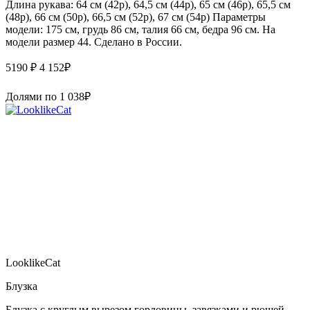
Длина рукава: 64 см (42р), 64,5 см (44р), 65 см (46р), 65,5 см
(48р), 66 см (50р), 66,5 см (52р), 67 см (54р) Параметры
модели: 175 см, грудь 86 см, талия 66 см, бедра 96 см. На
модели размер 44. Сделано в России.
5190 ₽
4 152
₽
Долями по
1 038
₽
LooklikeCat
Блузка
Блузка с круглым вырезом горловины, завязками и рюшей.