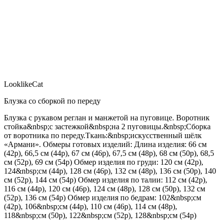
LooklikeCat
Блузка со сборкой по переду
Блузка с рукавом реглан и манжетой на пуговице. Воротник
стойка&nbsp;с застежкой&nbsp;на 2 пуговицы.&nbsp;Сборка
от воротника по переду.Ткань:&nbsp;искусственный шёлк
«Армани». Обмеры готовых изделий: Длина изделия: 66 см
(42р), 66,5 см (44р), 67 см (46р), 67,5 см (48р), 68 см (50р), 68,5
см (52р), 69 см (54р) Обмер изделия по груди: 120 см (42р),
124&nbsp;см (44р), 128 см (46р), 132 см (48р), 136 см (50р), 140
см (52р), 144 см (54р) Обмер изделия по талии: 112 см (42р),
116 см (44р), 120 см (46р), 124 см (48р), 128 см (50р), 132 см
(52р), 136 см (54р) Обмер изделия по бедрам: 102&nbsp;см
(42р), 106&nbsp;см (44р), 110 см (46р), 114 см (48р),
118&nbsp;см (50р), 122&nbsp;см (52р), 128&nbsp;см (54р)