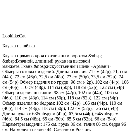
LooklikeCat
Блузка из шёлка
Блузка прямого кроя с отложным воротом.&nbsp;
&nbsp;Втачной, длинный рукав на высокой
манжете.Ткань:&nbsp;искусственный шёлк «Армани».
Обмеры готовых изделий: Длина изделия: 71 см (42р), 71,5 см
(44р), 72 см (46р), 72,5 см (48р), 73 см (50р), 73,5 см (52р), 74
см (54р) Обмер изделия по груди: 98 см (42р), 102 см (44р), 106
см (46р), 110 см (48р), 114 см (50р), 118 см (52р), 122 см (54р)
Обмер изделия по талии: 98 см (42р), 102 см (44р), 106 см
(46р), 110 см (48р), 114 см (50р), 118 см (52р), 122 см (54р)
Обмер изделия по бедрам: 102 см (42р), 106 см (44р), 110 см
(46р), 114 см (48р), 118 см (50р), 122 см (52р), 126 см (54р)
Длина рукава: 63&nbsp;см (42р), 63,5см (44р), 64&nbsp;см
(46р), 64,5 см (48р), 65 см (50р), 65,5 см (52р), 66 см (54р)
Параметры модели: 175 см, грудь 86 см, талия 66 см, бедра 96
см. На модели размер 44. Сделано в России.