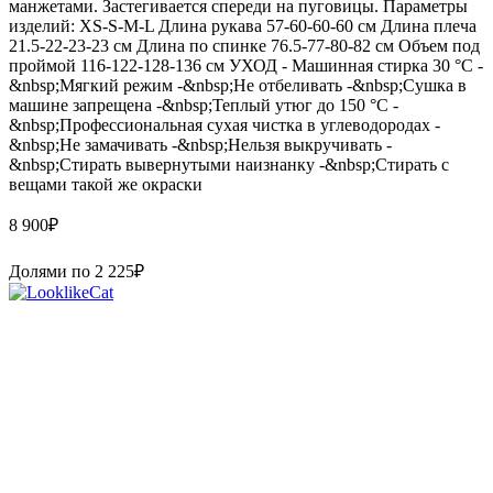
манжетами. Застегивается спереди на пуговицы. Параметры
изделий: XS-S-M-L Длина рукава 57-60-60-60 см Длина плеча
21.5-22-23-23 см Длина по спинке 76.5-77-80-82 см Объем под
проймой 116-122-128-136 см УХОД - Машинная стирка 30 °С -
&nbsp;Мягкий режим -&nbsp;Не отбеливать -&nbsp;Сушка в
машине запрещена -&nbsp;Теплый утюг до 150 °С -
&nbsp;Профессиональная сухая чистка в углеводородах -
&nbsp;Не замачивать -&nbsp;Нельзя выкручивать -
&nbsp;Стирать вывернутыми наизнанку -&nbsp;Стирать с
вещами такой же окраски
8 900
₽
Долями по
2 225
₽