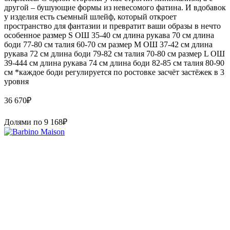
другой – бушующие формы из невесомого фатина. И вдобавок
у изделия есть съемный шлейф, который откроет
пространство для фантазии и превратит ваши образы в нечто
особенное размер S ОШ 35-40 см длина рукава 70 см длина
боди 77-80 см талия 60-70 см размер M ОШ 37-42 см длина
рукава 72 см длина боди 79-82 см талия 70-80 см размер L ОШ
39-444 см длина рукава 74 см длина боди 82-85 см талия 80-90
см *каждое боди регулируется по ростовке засчёт застёжек в 3
уровня
36 670
₽
Долями по
9 168
₽