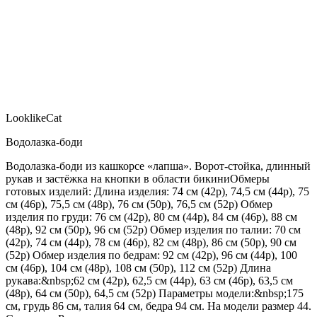
LooklikeCat
Водолазка-боди
Водолазка-боди из кашкорсе «лапша». Ворот-стойка, длинный
рукав и застёжка на кнопки в области бикиниОбмеры
готовых изделий: Длина изделия: 74 см (42р), 74,5 см (44р), 75
см (46р), 75,5 см (48р), 76 см (50р), 76,5 см (52р) Обмер
изделия по груди: 76 см (42р), 80 см (44р), 84 см (46р), 88 см
(48р), 92 см (50р), 96 см (52р) Обмер изделия по талии: 70 см
(42р), 74 см (44р), 78 см (46р), 82 см (48р), 86 см (50р), 90 см
(52р) Обмер изделия по бедрам: 92 см (42р), 96 см (44р), 100
см (46р), 104 см (48р), 108 см (50р), 112 см (52р) Длина
рукава:&nbsp;62 см (42р), 62,5 см (44р), 63 см (46р), 63,5 см
(48р), 64 см (50р), 64,5 см (52р) Параметры модели:&nbsp;175
см, грудь 86 см, талия 64 см, бедра 94 см. На модели размер 44.