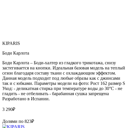
KIPARIS
Боди Карлота
Боди Карлота – Боди-халтер из гладкого трикотажа, снизу
застегивается на кнопки. Идеальная базовая модель на теплый
сезон благодаря составу ткани с охлаждающим эффектом.
Данная модель подходит под любые образы как с джинсами
так и с юбками. Параметры модели на фото: Рост 162 размер S
Уход: - деликатная стирка при температуре воды до 30°C - не
гладить - не отбеливать - барабанная сушка запрещена
Paзpaботaно в Иcпaнии.
3 290
₽
Долями по
823
₽