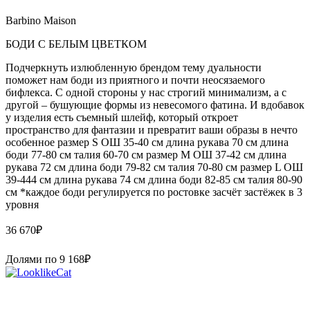
Barbino Maison
БОДИ С БЕЛЫМ ЦВЕТКОМ
Подчеркнуть излюбленную брендом тему дуальности
поможет нам боди из приятного и почти неосязаемого
бифлекса. С одной стороны у нас строгий минимализм, а с
другой – бушующие формы из невесомого фатина. И вдобавок
у изделия есть съемный шлейф, который откроет
пространство для фантазии и превратит ваши образы в нечто
особенное размер S ОШ 35-40 см длина рукава 70 см длина
боди 77-80 см талия 60-70 см размер M ОШ 37-42 см длина
рукава 72 см длина боди 79-82 см талия 70-80 см размер L ОШ
39-444 см длина рукава 74 см длина боди 82-85 см талия 80-90
см *каждое боди регулируется по ростовке засчёт застёжек в 3
уровня
36 670
₽
Долями по
9 168
₽