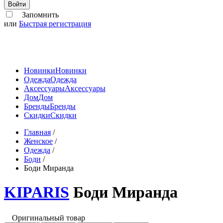
Войти
Запомнить
или
Быстрая регистрация
Новинки
Новинки
Одежда
Одежда
Аксессуары
Аксессуары
Дом
Дом
Бренды
Бренды
Скидки
Скидки
Главная
/
Женское
/
Одежда
/
Боди
/
Боди Миранда
KIPARIS
Боди Миранда
Оригинальный товар