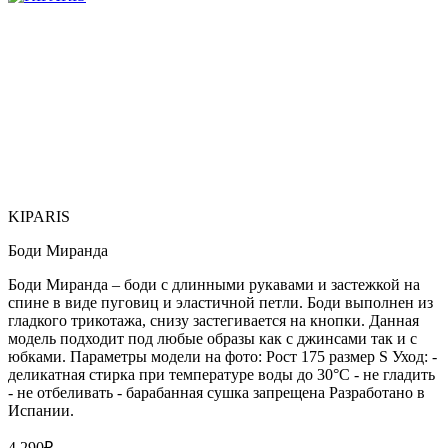
KIPARIS
Боди Миранда
Боди Миранда – боди с длинными рукавами и застежкой на
спине в виде пуговиц и эластичной петли. Боди выполнен из
гладкого трикотажа, снизу застегивается на кнопки. Данная
модель подходит под любые образы как с джинсами так и с
юбками. Параметры модели на фото: Рост 175 размер S Уход: -
деликатная стирка при температуре воды до 30°C - не гладить
- не отбеливать - барабанная сушка запрещена Paзpaботaно в
Иcпaнии.
4 290
₽