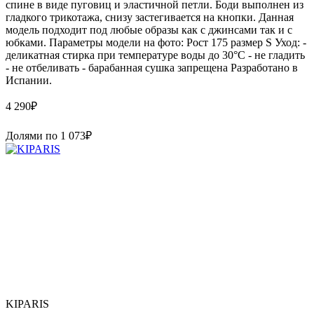
спине в виде пуговиц и эластичной петли. Боди выполнен из
гладкого трикотажа, снизу застегивается на кнопки. Данная
модель подходит под любые образы как с джинсами так и с
юбками. Параметры модели на фото: Рост 175 размер S Уход: -
деликатная стирка при температуре воды до 30°C - не гладить
- не отбеливать - барабанная сушка запрещена Paзpaботaно в
Иcпaнии.
4 290
₽
Долями по
1 073
₽
KIPARIS