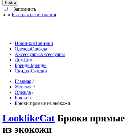
Войти
Запомнить
или
Быстрая регистрация
Новинки
Новинки
Одежда
Одежда
Аксессуары
Аксессуары
Дом
Дом
Бренды
Бренды
Скидки
Скидки
Главная
/
Женское
/
Одежда
/
Брюки
/
Брюки прямые из экокожи
LooklikeCat
Брюки прямые
из экокожи