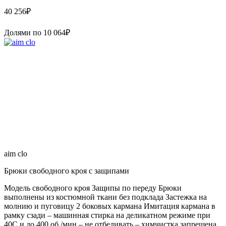
40 256
₽
Долями по
10 064
₽
aim clo
Брюки свободного кроя с защипами
Модель свободного кроя Защипы по переду Брюки
выполнены из костюмной ткани без подклада Застежка на
молнию и пуговицу 2 боковых кармана Имитация кармана в
рамку сзади – машинная стирка на деликатном режиме при
40С и до 400 об./мин – не отбеливать – химчистка запрещена