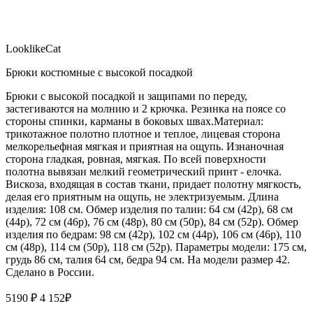
LooklikeCat
Брюки костюмные с высокой посадкой
Брюки с высокой посадкой и защипами по переду,
застегиваются на молнию и 2 крючка. Резинка на поясе со
стороны спинки, карманы в боковых швах.Материал:
трикотажное полотно плотное и теплое, лицевая сторона
мелкорельефная мягкая и приятная на ощупь. Изнаночная
сторона гладкая, ровная, мягкая. По всей поверхности
полотна вывязан мелкий геометрический принт - елочка.
Вискоза, входящая в состав ткани, придает полотну мягкость,
делая его приятным на ощупь, не электризуемым. Длина
изделия: 108 см. Обмер изделия по талии: 64 см (42р), 68 см
(44р), 72 см (46р), 76 см (48р), 80 см (50р), 84 см (52р). Обмер
изделия по бедрам: 98 см (42р), 102 см (44р), 106 см (46р), 110
см (48р), 114 см (50р), 118 см (52р). Параметры модели: 175 см,
грудь 86 см, талия 64 см, бедра 94 см. На модели размер 42.
Сделано в России.
5190 ₽
4 152
₽