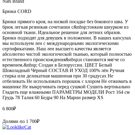
Nats Brand
Брюки CORD
Брюки прямого кроя, на низкой посадке без бокового шва. У
брюк легкая резинкав сочетании с&nbsp;тонким шнурком из
основной ткани. Идеальное решение для летних образов.
Брюки подходят для девушек в положении. В наших капсулах
мы используем лен с международными экологическими
сертификатами. Наш лен высшего качества является
абсолютно чистой экологической тканью, который полностью
естественного происхождения&nbsp;и становится мягче со
временем.&nbsp; Создан в Белоруссии. ЦВЕТ Белый
Шоколадный Чёрный СОСТАВ И УХОД 100% лён Ручная
стирка или деликатная машинная при 30 градусах Не
отбеливать Не использовать порошок с хлором Не отжимать в
машинке Не выкручивать перед сушкой Сушить вертикально
Гладить еще влажными ПАРАМЕТРЫ МОДЕЛИ Рост 164 см
Грудь 78 Талия 60 Бедра 90 На Марии размер XS
6 800
₽
Долями по
1 700
₽