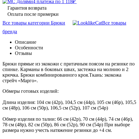
4 платежа по
1 118
₽
Гарантия возврата
Оплата после примерки
Все товары категории Брюки
Все товары
бренда
Описание
Особенности
Отзывы
Брюки прямые из экокожи с притачным поясом на резинке по
спинке. Карманы в боковых швах, застежка на молнию и 2
крючка. Брюки комбинированного кроя.Ткань: экокожа
стрейч «Марго».
Обмеры готовых изделий:
Длина изделия: 104 см (42р), 104,5 см (44р), 105 см (46р), 105,5
см (48р), 106 см (50р), 106,5 см (52р), 107 см (54р)
Обмер изделия по талии: 66 см (42р), 70 см (44р), 74 см (46р),
78 см (48р), 82 см (50р), 86 см (52р), 90 см (54р) При выборе
размера нужно учесть натяжение резинки до +4 см.