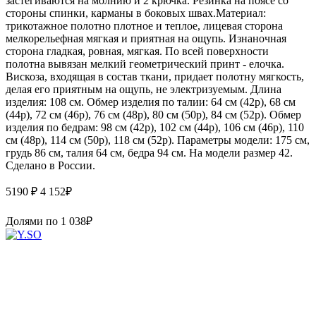
застегиваются на молнию и 2 крючка. Резинка на поясе со
стороны спинки, карманы в боковых швах.Материал:
трикотажное полотно плотное и теплое, лицевая сторона
мелкорельефная мягкая и приятная на ощупь. Изнаночная
сторона гладкая, ровная, мягкая. По всей поверхности
полотна вывязан мелкий геометрический принт - елочка.
Вискоза, входящая в состав ткани, придает полотну мягкость,
делая его приятным на ощупь, не электризуемым. Длина
изделия: 108 см. Обмер изделия по талии: 64 см (42р), 68 см
(44р), 72 см (46р), 76 см (48р), 80 см (50р), 84 см (52р). Обмер
изделия по бедрам: 98 см (42р), 102 см (44р), 106 см (46р), 110
см (48р), 114 см (50р), 118 см (52р). Параметры модели: 175 см,
грудь 86 см, талия 64 см, бедра 94 см. На модели размер 42.
Сделано в России.
5190 ₽
4 152
₽
Долями по
1 038
₽