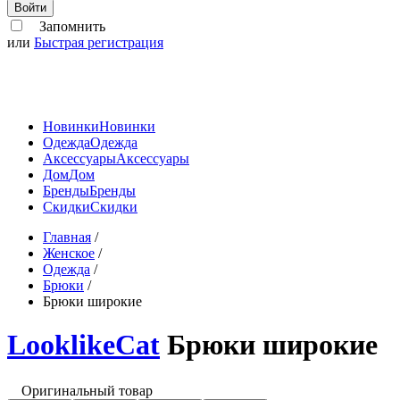
Войти
Запомнить
или
Быстрая регистрация
Новинки
Новинки
Одежда
Одежда
Аксессуары
Аксессуары
Дом
Дом
Бренды
Бренды
Скидки
Скидки
Главная
/
Женское
/
Одежда
/
Брюки
/
Брюки широкие
LooklikeCat
Брюки широкие
Оригинальный товар