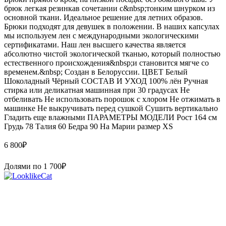
брюк легкая резинкав сочетании с&nbsp;тонким шнурком из
основной ткани. Идеальное решение для летних образов.
Брюки подходят для девушек в положении. В наших капсулах
мы используем лен с международными экологическими
сертификатами. Наш лен высшего качества является
абсолютно чистой экологической тканью, который полностью
естественного происхождения&nbsp;и становится мягче со
временем.&nbsp; Создан в Белоруссии. ЦВЕТ Белый
Шоколадный Чёрный СОСТАВ И УХОД 100% лён Ручная
стирка или деликатная машинная при 30 градусах Не
отбеливать Не использовать порошок с хлором Не отжимать в
машинке Не выкручивать перед сушкой Сушить вертикально
Гладить еще влажными ПАРАМЕТРЫ МОДЕЛИ Рост 164 см
Грудь 78 Талия 60 Бедра 90 На Марии размер XS
6 800
₽
Долями по
1 700
₽