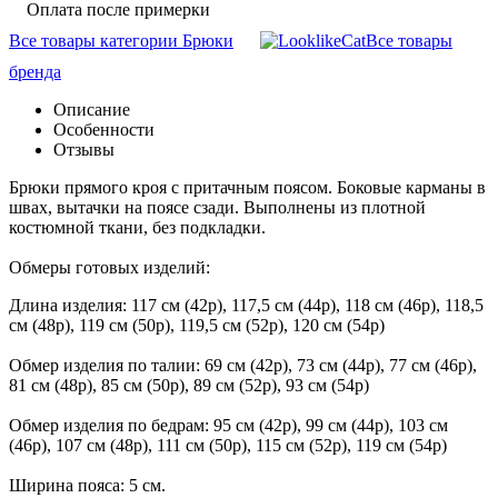
Оплата после примерки
Все товары категории Брюки
Все товары
бренда
Описание
Особенности
Отзывы
Брюки прямого кроя с притачным поясом. Боковые карманы в
швах, вытачки на поясе сзади. Выполнены из плотной
костюмной ткани, без подкладки.
Обмеры готовых изделий:
Длина изделия: 117 см (42р), 117,5 см (44р), 118 см (46р), 118,5
см (48р), 119 см (50р), 119,5 см (52р), 120 см (54р)
Обмер изделия по талии: 69 см (42р), 73 см (44р), 77 см (46р),
81 см (48р), 85 см (50р), 89 см (52р), 93 см (54р)
Обмер изделия по бедрам: 95 см (42р), 99 см (44р), 103 см
(46р), 107 см (48р), 111 см (50р), 115 см (52р), 119 см (54р)
Ширина пояса: 5 см.