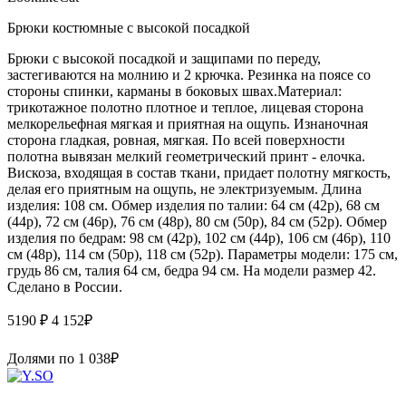
Брюки костюмные с высокой посадкой
Брюки с высокой посадкой и защипами по переду,
застегиваются на молнию и 2 крючка. Резинка на поясе со
стороны спинки, карманы в боковых швах.Материал:
трикотажное полотно плотное и теплое, лицевая сторона
мелкорельефная мягкая и приятная на ощупь. Изнаночная
сторона гладкая, ровная, мягкая. По всей поверхности
полотна вывязан мелкий геометрический принт - елочка.
Вискоза, входящая в состав ткани, придает полотну мягкость,
делая его приятным на ощупь, не электризуемым. Длина
изделия: 108 см. Обмер изделия по талии: 64 см (42р), 68 см
(44р), 72 см (46р), 76 см (48р), 80 см (50р), 84 см (52р). Обмер
изделия по бедрам: 98 см (42р), 102 см (44р), 106 см (46р), 110
см (48р), 114 см (50р), 118 см (52р). Параметры модели: 175 см,
грудь 86 см, талия 64 см, бедра 94 см. На модели размер 42.
Сделано в России.
5190 ₽
4 152
₽
Долями по
1 038
₽