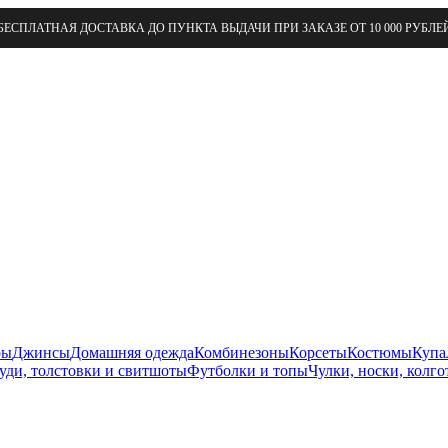
БЕСПЛАТНАЯ ДОСТАВКА ДО ПУНКТА ВЫДАЧИ ПРИ ЗАКАЗЕ ОТ 10 000 РУБЛЕ
ры
Джинсы
Домашняя одежда
Комбинезоны
Корсеты
Костюмы
Купа
уди, толстовки и свитшоты
Футболки и топы
Чулки, носки, колго