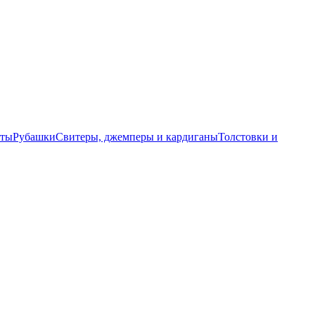
еты
Рубашки
Свитеры, джемперы и кардиганы
Толстовки и