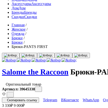
Аксессуары
Аксессуары
Дом
Дом
Бренды
Бренды
Скидки
Скидки
Главная
/
Женское
/
Одежда
/
Брюки
/
Брюки
/
Брюки-PANTS FIRST
Salome the Raccoon
Брюки-PA
Оригинальный товар
Артикул: 39645338
Telegram
ВКонтакте
WhatsApp
Од
Скопировать ссылку
3 330
₽
9 000
₽