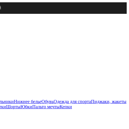
Й
льники
Нижнее белье
Обувь
Одежда для спорта
Пиджаки, жакеты
тки
Шорты
Юбки
Пальто мечты
Кепки