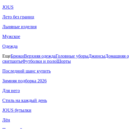
JOUS
Лето без границ
Льняные изделия
Мужское
Одежда
Еще
Брюки
Верхняя одежда
Головные уборы
Джинсы
Домашняя о
свитшоты
Футболки и поло
Шорты
Последний шанс купить
Зимняя подборка 2026
Для него
Стиль на каждый день
JOUS бутылки
Лён