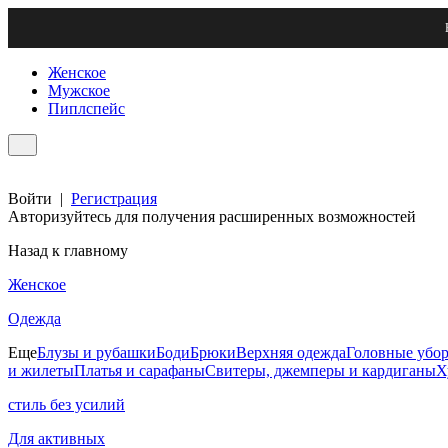
Женское
Мужское
Пиплспейс
Войти
|
Регистрация
Авторизуйтесь для получения расширенных возможностей
Назад к главному
Женское
Одежда
Еще
Блузы и рубашки
Боди
Брюки
Верхняя одежда
Головные убо
и жилеты
Платья и сарафаны
Свитеры, джемперы и кардиганы
Х
стиль без усилий
Для активных