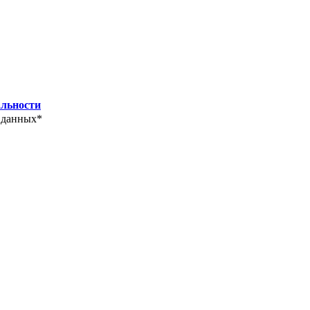
льности
 данных*