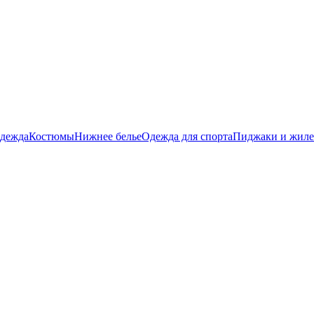
дежда
Костюмы
Нижнее белье
Одежда для спорта
Пиджаки и жил