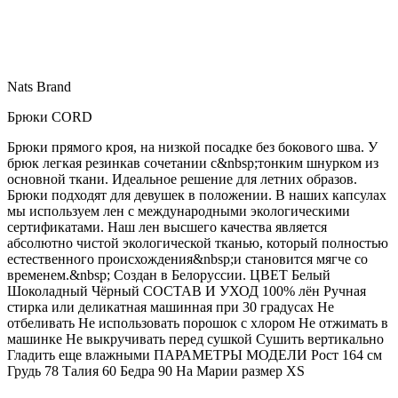
Nats Brand
Брюки CORD
Брюки прямого кроя, на низкой посадке без бокового шва. У
брюк легкая резинкав сочетании с&nbsp;тонким шнурком из
основной ткани. Идеальное решение для летних образов.
Брюки подходят для девушек в положении. В наших капсулах
мы используем лен с международными экологическими
сертификатами. Наш лен высшего качества является
абсолютно чистой экологической тканью, который полностью
естественного происхождения&nbsp;и становится мягче со
временем.&nbsp; Создан в Белоруссии. ЦВЕТ Белый
Шоколадный Чёрный СОСТАВ И УХОД 100% лён Ручная
стирка или деликатная машинная при 30 градусах Не
отбеливать Не использовать порошок с хлором Не отжимать в
машинке Не выкручивать перед сушкой Сушить вертикально
Гладить еще влажными ПАРАМЕТРЫ МОДЕЛИ Рост 164 см
Грудь 78 Талия 60 Бедра 90 На Марии размер XS