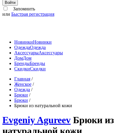
Войти
Запомнить
или
Быстрая регистрация
Новинки
Новинки
Одежда
Одежда
Аксессуары
Аксессуары
Дом
Дом
Бренды
Бренды
Скидки
Скидки
Главная
/
Женское
/
Одежда
/
Брюки
/
Брюки
/
Брюки из натуральной кожи
Evgeniy Agureev
Брюки из
натуральной кожи