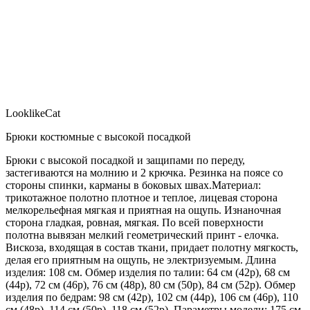
LooklikeCat
Брюки костюмные с высокой посадкой
Брюки с высокой посадкой и защипами по переду,
застегиваются на молнию и 2 крючка. Резинка на поясе со
стороны спинки, карманы в боковых швах.Материал:
трикотажное полотно плотное и теплое, лицевая сторона
мелкорельефная мягкая и приятная на ощупь. Изнаночная
сторона гладкая, ровная, мягкая. По всей поверхности
полотна вывязан мелкий геометрический принт - елочка.
Вискоза, входящая в состав ткани, придает полотну мягкость,
делая его приятным на ощупь, не электризуемым. Длина
изделия: 108 см. Обмер изделия по талии: 64 см (42р), 68 см
(44р), 72 см (46р), 76 см (48р), 80 см (50р), 84 см (52р). Обмер
изделия по бедрам: 98 см (42р), 102 см (44р), 106 см (46р), 110
см (48р), 114 см (50р), 118 см (52р). Параметры модели: 175 см,