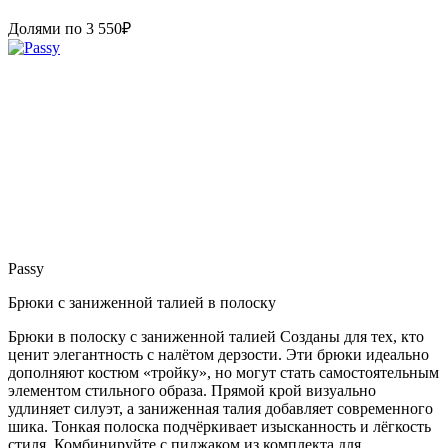
Долями по
3 550
₽
Passy
Брюки с заниженной талией в полоску
Брюки в полоску с заниженной талией Созданы для тех, кто
ценит элегантность с налётом дерзости. Эти брюки идеально
дополняют костюм «тройку», но могут стать самостоятельным
элементом стильного образа. Прямой крой визуально
удлиняет силуэт, а заниженная талия добавляет современного
шика. Тонкая полоска подчёркивает изысканность и лёгкость
стиля. Комбинируйте с пиджаком из комплекта для