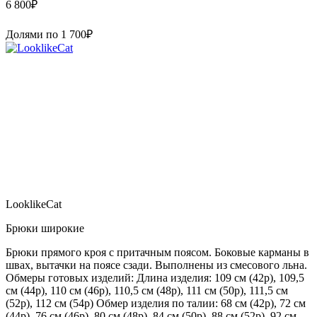
6 800
₽
Долями по
1 700
₽
LooklikeCat
Брюки широкие
Брюки прямого кроя с притачным поясом. Боковые карманы в
швах, вытачки на поясе сзади. Выполнены из смесового льна.
Обмеры готовых изделий: Длина изделия: 109 см (42р), 109,5
см (44р), 110 см (46р), 110,5 см (48р), 111 см (50р), 111,5 см
(52р), 112 см (54р) Обмер изделия по талии: 68 см (42р), 72 см
(44р), 76 см (46р), 80 см (48р), 84 см (50р), 88 см (52р), 92 см