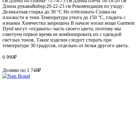
см Длина по спинке 71-74-75 см Длина плеча 18-18-20 см
Длина рукава&nbsp;20-22-23 см Рекомендация по уходу:
Деликатная стирка до 30 °C Не отбеливать Сушка на
плоскости в тени Температура утюга до 150 °C, гладить с
изнанки Химчистка запрещена В начале носки вещи Garment
Dyed могут «отдавать» часть своего цвета, поэтому мы
советуем первое время не комбинировать их с одеждой
светлых тонов. Такие изделия следует стирать при
температуре 30 градусов, отдельно от белья другого цвета.
6 990
₽
Долями по
1 748
₽