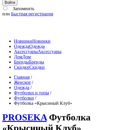
Войти
Запомнить
или
Быстрая регистрация
Новинки
Новинки
Одежда
Одежда
Аксессуары
Аксессуары
Дом
Дом
Бренды
Бренды
Скидки
Скидки
Главная
/
Женское
/
Одежда
/
Футболки и топы
/
Футболки
/
Футболка «Крысиный Клуб»
PROSEKA
Футболка
«Крысиный Клуб»