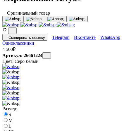
Оригинальный товар
Telegram
ВКонтакте
WhatsApp
Скопировать ссылку
Одноклассники
4 500
₽
Артикул: 26661224
Цвет:
Серо-белый
Размер:
S
M
L