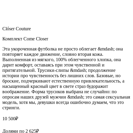
Clóser Couture
Комплект Come Closer
Эта укороченная футболка не просто облегает &mdash; она
повторяет каждое движение, словно вторая кожа.
Выполненная из мягкого, 100% облегченного хлопка, она
дарит комфорт, оставаясь при этом чувственной и
притягательной. Трусики-слипы &mdash; продолжение
истории про чувственность без лишних слов. Базовые, но
броские, подчеркивают естественную привлекательность, а
насыщенный красный цвет в свете страз будоражит
воображение. Форма трусиков выбрана не случайно: по
опросам наших друзей мужчин &mdash; это самая сексуальная
модель, хотя мы, девушки всегда ошибочно думаем, что это
стринги.
10 500
₽
Долями по
2 625
₽