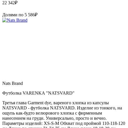
22 342
₽
Долями по
5 586
₽
Nats Brand
Футболка VARENKA "NATSVARD"
Третья глава Garment dye, вареного хлопка из капсулы
NATSVARD - футболка NATSVARD. Изделие из тонкого, на
ощупь как-будто велюрового хлопка с фирменным
нанесением на груди. Универсально, просто и вечно.
Параметры изделий: XS-S-M Обхват под проймой 110-118-120