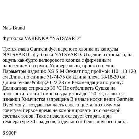
Nats Brand
Футболка VARENKA "NATSVARD"
Третья глава Garment dye, вареного хлопка из капсулы
NATSVARD - футболка NATSVARD. Изделие из тонкого, на
ощупь как-будто велюрового хлопка с фирменным
нанесением на груди. Универсально, просто и вечно.
Параметры изделий: XS-S-M Обхват под проймой 110-118-120
см Длина по спинке 71-74-75 см Длина плеча 18-18-20 см
Длина рукава&nbsp;20-22-23 см Рекомендация по уходу:
Деликатная стирка до 30 °C Не отбеливать Сушка на
плоскости в тени Температура утюга до 150 °C, гладить с
изнанки Химчистка запрещена В начале носки вещи Garment
Dyed могут «отдавать» часть своего цвета, поэтому мы
советуем первое время не комбинировать их с одеждой
светлых тонов. Такие изделия следует стирать при
температуре 30 градусов, отдельно от белья другого цвета.
6 990
₽