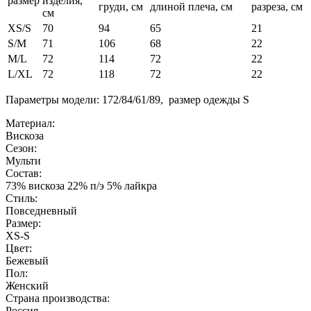
размер
изделия,
груди, см
длиной плеча, см
разреза, см
см
XS/S
70
94
65
21
S/M
71
106
68
22
M/L
72
114
72
22
L/XL
72
118
72
22
Параметры модели: 172/84/61/89, размер одежды S
Материал:
Вискоза
Сезон:
Мульти
Состав:
73% вискоза 22% п/э 5% лайкра
Стиль:
Повседневный
Размер:
XS-S
Цвет:
Бежевый
Пол:
Женский
Страна производства:
Россия