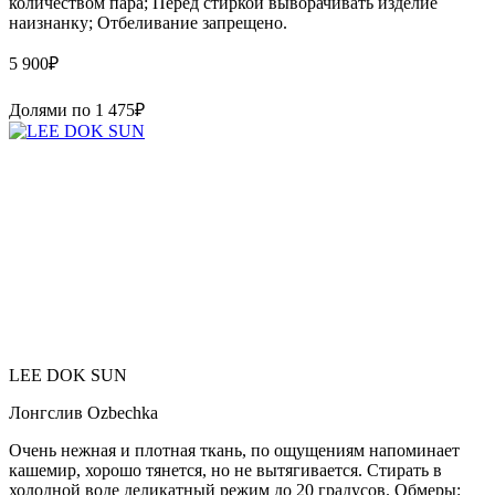
количеством пара; Перед стиркой выворачивать изделие
наизнанку; Отбеливание запрещено.
5 900
₽
Долями по
1 475
₽
LEE DOK SUN
Лонгслив Ozbechka
Очень нежная и плотная ткань, по ощущениям напоминает
кашемир, хорошо тянется, но не вытягивается. Стирать в
холодной воде деликатный режим до 20 градусов. Обмеры: