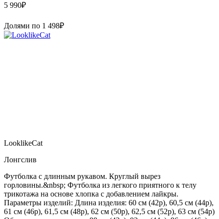
5 990
₽
Долями по
1 498
₽
LooklikeCat
Лонгслив
Футболка с длинным рукавом. Круглый вырез
горловины.&nbsp; Футболка из легкого приятного к телу
трикотажа на основе хлопка с добавлением лайкры.
Параметры изделий: Длина изделия: 60 см (42р), 60,5 см (44р),
61 см (46р), 61,5 см (48р), 62 см (50р), 62,5 см (52р), 63 см (54р)