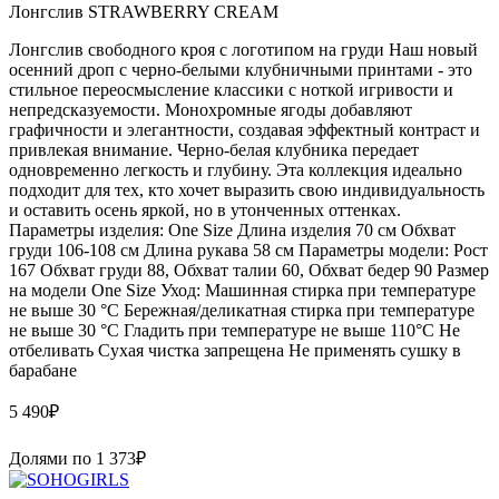
Лонгслив STRAWBERRY CREAM
Лонгслив свободного кроя с логотипом на груди Наш новый
осенний дроп с черно-белыми клубничными принтами - это
стильное переосмысление классики с ноткой игривости и
непредсказуемости. Монохромные ягоды добавляют
графичности и элегантности, создавая эффектный контраст и
привлекая внимание. Черно-белая клубника передает
одновременно легкость и глубину. Эта коллекция идеально
подходит для тех, кто хочет выразить свою индивидуальность
и оставить осень яркой, но в утонченных оттенках.
Параметры изделия: One Size Длина изделия 70 см Обхват
груди 106-108 см Длина рукава 58 см Параметры модели: Рост
167 Обхват груди 88, Обхват талии 60, Обхват бедер 90 Размер
на модели One Size Уход: Машинная стирка при температуре
не выше 30 °C Бережная/деликатная стирка при температуре
не выше 30 °C Гладить при температуре не выше 110°C Не
отбеливать Сухая чистка запрещена Не применять сушку в
барабане
5 490
₽
Долями по
1 373
₽