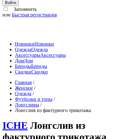
Войти
Запомнить
или
Быстрая регистрация
Новинки
Новинки
Одежда
Одежда
Аксессуары
Аксессуары
Дом
Дом
Бренды
Бренды
Скидки
Скидки
Главная
/
Женское
/
Одежда
/
Футболки и топы
/
Лонгсливы
/
Лонгслив из фактурного трикотажа
ICHE
Лонгслив из
фактурного трикотажа