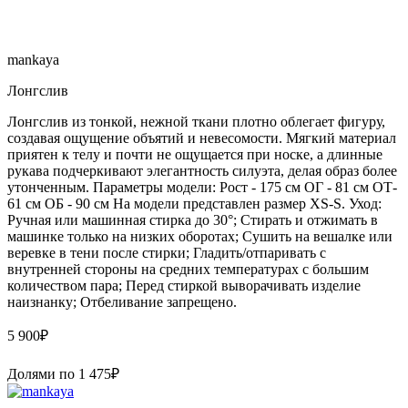
mankaya
Лонгслив
Лонгслив из тонкой, нежной ткани плотно облегает фигуру,
создавая ощущение объятий и невесомости. Мягкий материал
приятен к телу и почти не ощущается при носке, а длинные
рукава подчеркивают элегантность силуэта, делая образ более
утонченным. Параметры модели: Рост - 175 см ОГ - 81 см ОТ-
61 см ОБ - 90 см На модели представлен размер XS-S. Уход:
Ручная или машинная стирка до 30°; Стирать и отжимать в
машинке только на низких оборотах; Сушить на вешалке или
веревке в тени после стирки; Гладить/отпаривать с
внутренней стороны на средних температурах с большим
количеством пара; Перед стиркой выворачивать изделие
наизнанку; Отбеливание запрещено.
5 900
₽
Долями по
1 475
₽