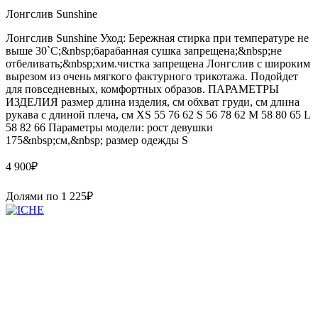
Лонгслив Sunshine
Лонгслив Sunshine Уход: Бережная стирка при температуре не
выше 30`C;&nbsp;барабанная сушка запрещена;&nbsp;не
отбеливать;&nbsp;хим.чистка запрещена Лонгслив с широким
вырезом из очень мягкого фактурного трикотажа. Подойдет
для повседневных, комфортных образов. ПАРАМЕТРЫ
ИЗДЕЛИЯ размер длина изделия, см обхват груди, см длина
рукава с длиной плеча, см XS 55 76 62 S 56 78 62 M 58 80 65 L
58 82 66 Параметры модели: рост девушки
175&nbsp;см,&nbsp; размер одежды S
4 900
₽
Долями по
1 225
₽