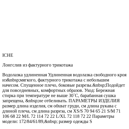
ICHE
Лонгслив из фактурного трикотажа
Водолазка удлиненная Удлиненная водолазка свободного кроя
из&nbsp;мягкого, фактурного трикотажа с небольшим
начесом. Спущенное плечо, боковые разрезы.&nbsp;Подойдет
для повседневных, комфортных образов. Уход: Бережная
стирка при температуре не выше 30`C, барабанная сушка
запрещена, &nbsp;не отбеливать. ПАРАМЕТРЫ ИЗДЕЛИЯ
размер длина изделия, см обхват груди, см длина рукава с
длиной плеча, см длина разреза, см XS/S 70 94 65 21 S/M 71
106 68 22 M/L 72 114 72 22 L/XL 72 118 72 22 Параметры
модели: 172/84/61/89,&nbsp; размер одежды S