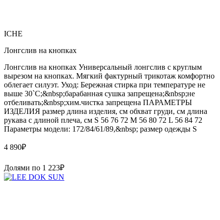
ICHE
Лонгслив на кнопках
Лонгслив на кнопках Универсальный лонгслив с круглым
вырезом на кнопках. Мягкий фактурный трикотаж комфортно
облегает силуэт. Уход: Бережная стирка при температуре не
выше 30`C;&nbsp;барабанная сушка запрещена;&nbsp;не
отбеливать;&nbsp;хим.чистка запрещена ПАРАМЕТРЫ
ИЗДЕЛИЯ размер длина изделия, см обхват груди, см длина
рукава с длиной плеча, см S 56 76 72 M 56 80 72 L 56 84 72
Параметры модели: 172/84/61/89,&nbsp; размер одежды S
4 890
₽
Долями по
1 223
₽