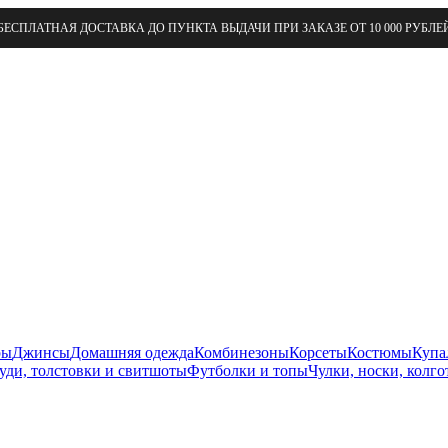
БЕСПЛАТНАЯ ДОСТАВКА ДО ПУНКТА ВЫДАЧИ ПРИ ЗАКАЗЕ ОТ 10 000 РУБЛЕ
ры
Джинсы
Домашняя одежда
Комбинезоны
Корсеты
Костюмы
Купа
уди, толстовки и свитшоты
Футболки и топы
Чулки, носки, колго