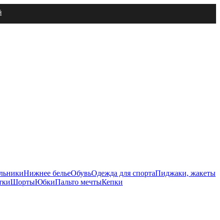
Й
льники
Нижнее белье
Обувь
Одежда для спорта
Пиджаки, жакеты
тки
Шорты
Юбки
Пальто мечты
Кепки