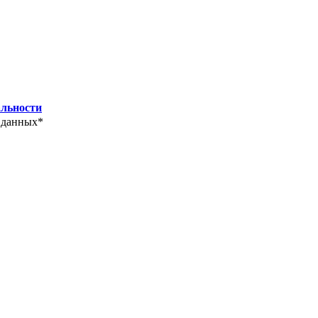
льности
 данных*