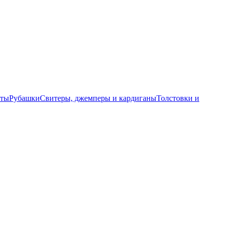
еты
Рубашки
Свитеры, джемперы и кардиганы
Толстовки и