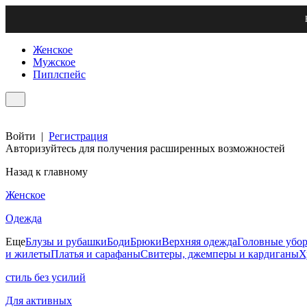
Женское
Мужское
Пиплспейс
Войти
|
Регистрация
Авторизуйтесь для получения расширенных возможностей
Назад к главному
Женское
Одежда
Еще
Блузы и рубашки
Боди
Брюки
Верхняя одежда
Головные убо
и жилеты
Платья и сарафаны
Свитеры, джемперы и кардиганы
Х
стиль без усилий
Для активных