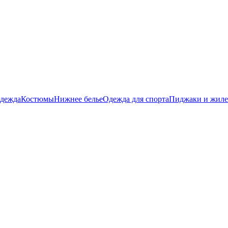
дежда
Костюмы
Нижнее белье
Одежда для спорта
Пиджаки и жил