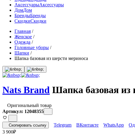
Аксессуары
Аксессуары
Дом
Дом
Бренды
Бренды
Скидки
Скидки
Главная
/
Женское
/
Одежда
/
Головные уборы
/
Шапки
/
Шапка базовая из шерсти мериноса
Nats Brand
Шапка базовая из 
Оригинальный товар
Артикул: 12048355
Telegram
ВКонтакте
WhatsApp
Од
Скопировать ссылку
3 900
₽