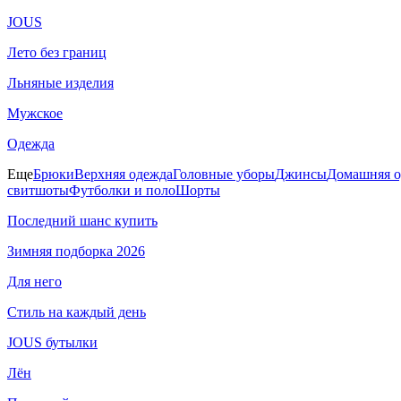
JOUS
Лето без границ
Льняные изделия
Мужское
Одежда
Еще
Брюки
Верхняя одежда
Головные уборы
Джинсы
Домашняя о
свитшоты
Футболки и поло
Шорты
Последний шанс купить
Зимняя подборка 2026
Для него
Стиль на каждый день
JOUS бутылки
Лён