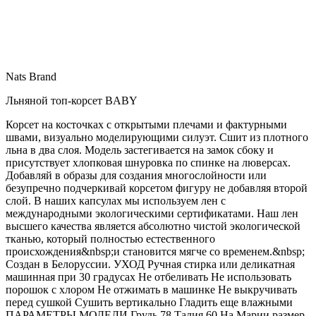
Nats Brand
Льняной топ-корсет BABY
Корсет на косточках с открытыми плечами и фактурными
швами, визуально моделирующими силуэт. Сшит из плотного
льна в два слоя. Модель застегивается на замок сбоку и
присутствует хлопковая шнуровка по спинке на люверсах.
Добавляй в образы для создания многослойности или
безупречно подчеркивай корсетом фигуру не добавляя второй
слой. В наших капсулах мы используем лен с
международными экологическими сертификатами. Наш лен
высшего качества является абсолютно чистой экологической
тканью, который полностью естественного
происхождения&nbsp;и становится мягче со временем.&nbsp;
Создан в Белоруссии. УХОД Ручная стирка или деликатная
машинная при 30 градусах Не отбеливать Не использовать
порошок с хлором Не отжимать в машинке Не выкручивать
перед сушкой Сушить вертикально Гладить еще влажными
ПАРАМЕТРЫ МОДЕЛИ Грудь 78 Талия 60 На Марии размер