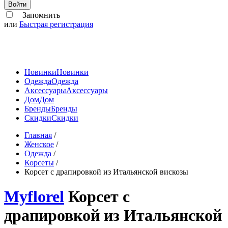
Войти
Запомнить
или
Быстрая регистрация
Новинки
Новинки
Одежда
Одежда
Аксессуары
Аксессуары
Дом
Дом
Бренды
Бренды
Скидки
Скидки
Главная
/
Женское
/
Одежда
/
Корсеты
/
Корсет с драпировкой из Итальянской вискозы
Myflorel
Корсет с
драпировкой из Итальянской