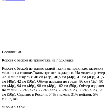
LooklikeCat
Корсет с баской из трикотажа на подкладке
Корсет с баской из трикотажной ткани на подкладе, застежка-
молния на спинке.Ткань: трикотаж-джерси. На модели размер
42. Длина изделия: 40 см (42р), 40,5 см (44р), 41 см (46р), 41,5
см (48р), 42 см (50р). Обмер изделия по груди: 86 см (42р), 90
см (44р), 94 см (46р), 98 см (48р), 102 см (50р). Обмер изделия
по талии: 68 см (42р), 72 см (44р), 76 см (46р), 80 см (48р), 84
см (50р). Сделано в России. 64% вискоза, 31% нейлон, 5%
спандекс.
3190 ₽
2 552
₽