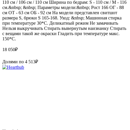
110 см / 106 см / 110 см Ширина по бедрам: S - 110 см / М - 116
см.&nbsp; &nbsp; Параметры модели:&nbsp; Рост 166 ОГ - 88
см ОТ - 63 см ОБ - 92 см На модели представлен свитшот
размера S, брюки S 165-168. Уход: &nbsp; Машинная стирка
при температуре 30*С. Деликатный режим Не замачивать
Нельзя выкручивать Стирать вывернутым наизнанку Стирать
с вещами такой же окраски Гладить при температуре макс.
150*С.
18 050
₽
Долями по
4 513
₽