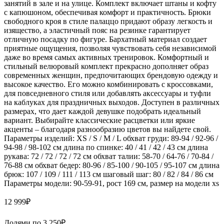
занятий в зале и на улице. Комплект включает штаны и кофту
с капюшоном, обеспечивая комфорт и практичность. Брюки
свободного кроя в стиле палаццо придают образу легкость и
изящество, а эластичный пояс на резинке гарантирует
отличную посадку по фигуре. Бархатный материал создает
приятные ощущения, позволяя чувствовать себя независимой
даже во время самых активных тренировок. Комфортный и
стильный велюровый комплект прекрасно дополняет образ
современных женщин, предпочитающих брендовую одежду и
высокое качество. Его можно комбинировать с кроссовками,
для повседневного стиля или добавлять аксессуары и туфли
на каблуках для праздничных выходов. Доступен в различных
размерах, что дает каждой девушке подобрать идеальный
вариант. Выбирайте классические расцветки или яркие
акценты – благодаря разнообразию цветов вы найдете свой.
Параметры изделий: XS / S / M / L обхват груди: 89-94 / 92-96 /
94-98 / 98-102 см длина по спинке: 40 / 41 / 42 / 43 см длина
рукава: 72 / 72 / 72 / 72 см обхват талии: 58-70 / 64-76 / 70-84 /
76-88 см обхват бедер: 80-96 / 85-100 / 90-105 / 95-107 см длина
брюк: 107 / 109 / 111 / 113 см шаговый шаг: 80 / 82 / 84 / 86 см
Параметры модели: 90-59-91, рост 169 см, размер на модели xs
12 999
₽
Долями по
3 250
₽