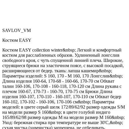
SAVLOV_VM
Костюм EASY
Костюм EASY collection winter&nbsp; Легкий и комфортный
костюм для расслабленных образов. Удлиненный лонгслив
свободного кроя, с чуть спущенной линией плеча. Широкие,
струящиеся брюки на эластичном поясе, с высокой посадкой,
расширяющиеся от бедер. ткань: лапша кашемир&nbsp;
Параметры изделий: S 160, 170 - M 160, 170 Лонгслив&nbsp;
Длина изделия 160-64, 170-68 - 160-66, 170-70 см Обхват
талии 160-106, 170-108 - 160-118, 170-120 см Длина рукава с
плечом 160-67, 170-73 - 160-70, 170-75 см Брюки Длина
изделия 160-107, 170-110 - 160-107, 170-110 см Обхват бедер
160-102, 170-102 - 160-106, 170-106 см&nbsp; Параметры
моделей: в цвете серый шелк 172/89/62/92 размер одежды S/M
на модели размер S 160&nbsp; в цвете голубой индиго
165/89/62/98 размер одежды M на модели размер M 160&nbsp;
Уход: бережная стирка при температуре не выше 30'C,&nbsp;
сухая чистка (химчистка) запрещена, не отбеливать,