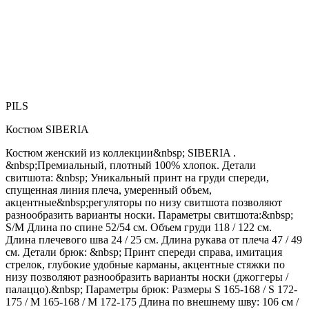
PILS
Костюм SIBERIA
Костюм женский из коллекции&nbsp; SIBERIA .
&nbsp;Премиальный, плотный 100% хлопок. Детали
свитшота: &nbsp; Уникальный принт на груди спереди,
спущенная линия плеча, умеренный объем,
акцентные&nbsp;регуляторы по низу свитшота позволяют
разнообразить варианты носки. Параметры свитшота:&nbsp;
S/M Длина по спине 52/54 см. Объем груди 118 / 122 см.
Длина плечевого шва 24 / 25 см. Длина рукава от плеча 47 / 49
см. Детали брюк: &nbsp; Принт спереди справа, имитация
стрелок, глубокие удобные карманы, акцентные стяжки по
низу позволяют разнообразить варианты носки (джоггеры /
палаццо).&nbsp; Параметры брюк: Размеры S 165-168 / S 172-
175 / М 165-168 / М 172-175 Длина по внешнему шву: 106 см /