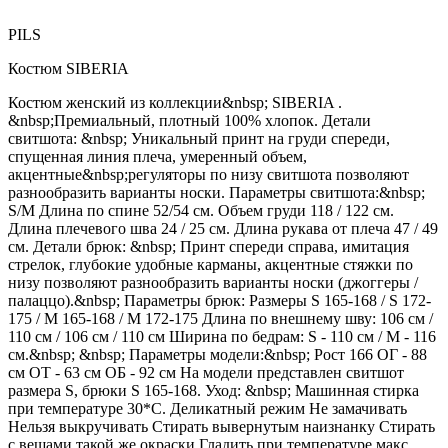
PILS
Костюм SIBERIA
Костюм женский из коллекции&nbsp; SIBERIA .
&nbsp;Премиальный, плотный 100% хлопок. Детали
свитшота: &nbsp; Уникальный принт на груди спереди,
спущенная линия плеча, умеренный объем,
акцентные&nbsp;регуляторы по низу свитшота позволяют
разнообразить варианты носки. Параметры свитшота:&nbsp;
S/M Длина по спине 52/54 см. Объем груди 118 / 122 см.
Длина плечевого шва 24 / 25 см. Длина рукава от плеча 47 / 49
см. Детали брюк: &nbsp; Принт спереди справа, имитация
стрелок, глубокие удобные карманы, акцентные стяжки по
низу позволяют разнообразить варианты носки (джоггеры /
палаццо).&nbsp; Параметры брюк: Размеры S 165-168 / S 172-
175 / М 165-168 / М 172-175 Длина по внешнему шву: 106 см /
110 см / 106 см / 110 см Ширина по бедрам: S - 110 см / М - 116
см.&nbsp; &nbsp; Параметры модели:&nbsp; Рост 166 ОГ - 88
см ОТ - 63 см ОБ - 92 см На модели представлен свитшот
размера S, брюки S 165-168. Уход: &nbsp; Машинная стирка
при температуре 30*С. Деликатный режим Не замачивать
Нельзя выкручивать Стирать вывернутым наизнанку Стирать
с вещами такой же окраски Гладить при температуре макс.