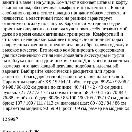
занятий в зале и на улице. Комплект включает штаны и кофту
с капюшоном, обеспечивая комфорт и практичность. Брюки
свободного кроя в стиле палаццо придают образу легкость и
изящество, а эластичный пояс на резинке гарантирует
отличную посадку по фигуре. Бархатный материал создает
приятные ощущения, позволяя чувствовать себя независимой
даже во время самых активных тренировок. Комфортный и
стильный велюровый комплект прекрасно дополняет образ
современных женщин, предпочитающих брендовую одежду и
высокое качество. Его можно комбинировать с кроссовками,
для повседневного стиля или добавлять аксессуары и туфли
на каблуках для праздничных выходов. Доступен в различных
размерах, что дает каждой девушке подобрать идеальный
вариант. Выбирайте классические расцветки или яркие
акценты – благодаря разнообразию цветов вы найдете свой.
Параметры изделий: XS / S / M / L обхват груди: 89-94 / 92-96 /
94-98 / 98-102 см длина по спинке: 40 / 41 / 42 / 43 см длина
рукава: 72 / 72 / 72 / 72 см обхват талии: 58-70 / 64-76 / 70-84 /
76-88 см обхват бедер: 80-96 / 85-100 / 90-105 / 95-107 см длина
брюк: 107 / 109 / 111 / 113 см шаговый шаг: 80 / 82 / 84 / 86 см
Параметры модели: 90-59-91, рост 169 см, размер на модели xs
12 999
₽
Долями по
3 250
₽