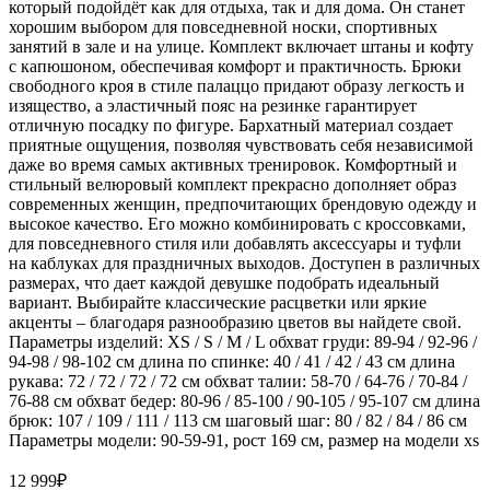
который подойдёт как для отдыха, так и для дома. Он станет
хорошим выбором для повседневной носки, спортивных
занятий в зале и на улице. Комплект включает штаны и кофту
с капюшоном, обеспечивая комфорт и практичность. Брюки
свободного кроя в стиле палаццо придают образу легкость и
изящество, а эластичный пояс на резинке гарантирует
отличную посадку по фигуре. Бархатный материал создает
приятные ощущения, позволяя чувствовать себя независимой
даже во время самых активных тренировок. Комфортный и
стильный велюровый комплект прекрасно дополняет образ
современных женщин, предпочитающих брендовую одежду и
высокое качество. Его можно комбинировать с кроссовками,
для повседневного стиля или добавлять аксессуары и туфли
на каблуках для праздничных выходов. Доступен в различных
размерах, что дает каждой девушке подобрать идеальный
вариант. Выбирайте классические расцветки или яркие
акценты – благодаря разнообразию цветов вы найдете свой.
Параметры изделий: XS / S / M / L обхват груди: 89-94 / 92-96 /
94-98 / 98-102 см длина по спинке: 40 / 41 / 42 / 43 см длина
рукава: 72 / 72 / 72 / 72 см обхват талии: 58-70 / 64-76 / 70-84 /
76-88 см обхват бедер: 80-96 / 85-100 / 90-105 / 95-107 см длина
брюк: 107 / 109 / 111 / 113 см шаговый шаг: 80 / 82 / 84 / 86 см
Параметры модели: 90-59-91, рост 169 см, размер на модели xs
12 999
₽