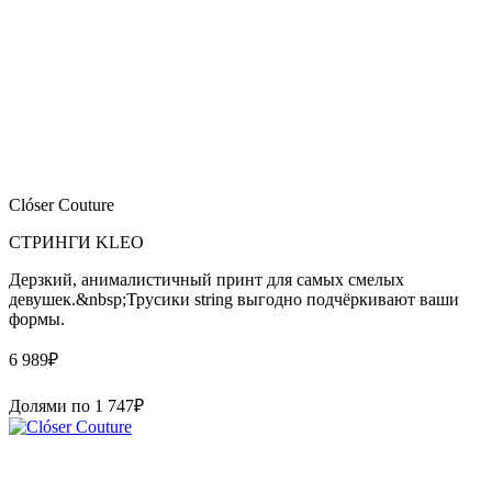
Clóser Couture
СТРИНГИ KLEO
Дерзкий, анималистичный принт для самых смелых
девушек.&nbsp;Трусики string выгодно подчёркивают ваши
формы.
6 989
₽
Долями по
1 747
₽