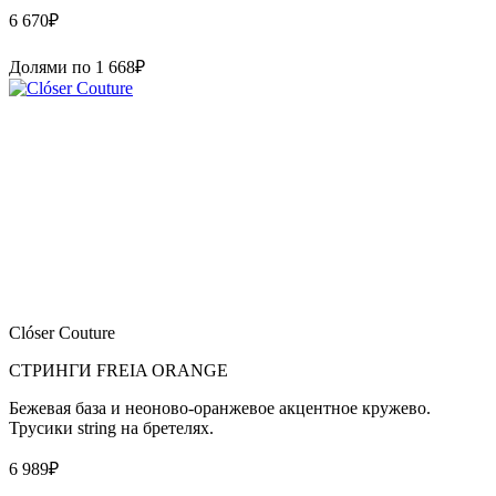
6 670
₽
Долями по
1 668
₽
Clóser Couture
СТРИНГИ FREIA ORANGE
Бежевая база и неоново-оранжевое акцентное кружево.
Трусики string на бретелях.
6 989
₽