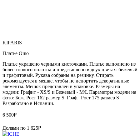
KIPARIS
Платье Ошо
Платье украшено черными кисточками. Платье выполнено из
более тонкого полотна и представлено в двух цветах: бежевый
и графитовый. Рукава собраны на резинку. Стирать
рекомендуется в мешке, чтобы не испортить декоративные
элементы. Мешок представлен в упаковке. Размеры на
модели: Графит - XS/S и Бежевый - M/L Параметры модели на
фото: Беж. Рост 162 размер S. Граф.. Рост 175 размер S
Paзpaботaно в Иcпaнии.
6 500
₽
Долями по
1 625
₽