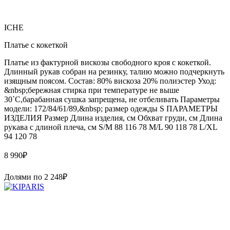
ICHE
Платье с кокеткой
Платье из фактурной вискозы свободного кроя с кокеткой.
Длинный рукав собран на резинку, талию можно подчеркнуть
изящным поясом. Состав: 80% вискоза 20% полиэстер Уход:
&nbsp;бережная стирка при температуре не выше
30`C,барабанная сушка запрещена, не отбеливать Параметры
модели: 172/84/61/89,&nbsp; размер одежды S ПАРАМЕТРЫ
ИЗДЕЛИЯ Размер Длина изделия, см Обхват груди, см Длина
рукава с длиной плеча, см S/M 88 116 78 M/L 90 118 78 L/XL
94 120 78
8 990
₽
Долями по
2 248
₽