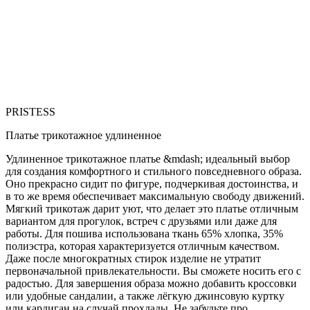
PRISTESS
Платье трикотажное удлиненное
Удлиненное трикотажное платье &mdash; идеальный выбор
для создания комфортного и стильного повседневного образа.
Оно прекрасно сидит по фигуре, подчеркивая достоинства, и
в то же время обеспечивает максимальную свободу движений.
Мягкий трикотаж дарит уют, что делает это платье отличным
вариантом для прогулок, встреч с друзьями или даже для
работы. Для пошива использована ткань 65% хлопка, 35%
полиэстра, которая характеризуется отличным качеством.
Даже после многократных стирок изделие не утратит
первоначальной привлекательности. Вы сможете носить его с
радостью. Для завершения образа можно добавить кроссовки
или удобные сандалии, а также лёгкую джинсовую куртку
или кардиган на случай прохлады. Не забудьте про