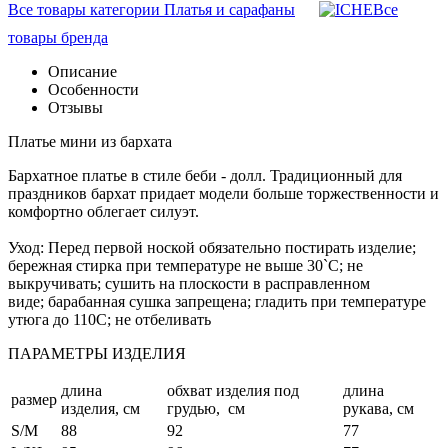
Все товары категории Платья и сарафаны
Все
товары бренда
Описание
Особенности
Отзывы
Платье мини из бархата
Бархатное платье в стиле беби - долл. Традиционный для
праздников бархат придает модели больше торжественности и
комфортно облегает силуэт.
Уход: Перед первой ноской обязательно постирать изделие;
бережная стирка при температуре не выше 30`C; не
выкручивать; сушить на плоскости в расправленном
виде; барабанная сушка запрещена; гладить при температуре
утюга до 110С; не отбеливать
ПАРАМЕТРЫ ИЗДЕЛИЯ
длина
обхват изделия под
длина
размер
изделия, см
грудью, см
рукава, см
S/М
88
92
77