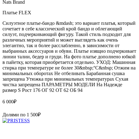
Nats Brand
Платье FLEX
Силуэтное платье-бандо &mdash; это вариант платья, который
сочетает в себе классический крой бандо и облегающий
силуэт, подчеркивающий фигуру. Такой стиль подходит для
различных мероприятий и может выглядеть как очень
элегантно, так и более расслабленно, в зависимости от
выбранных аксессуаров и обуви. Платье изящно подчеркивает
линии талии, бедер и груди. На фото платье дополнено юбкой
в пайетку, которая приобретается отдельно. УХОД: Машинная
стирка при температуре не более 30&nbsp;°C&nbsp; Отжим на
минимальных оборотах Не отбеливать Барабанная сушка
запрещена Утюжка при минимальных температурах Сухая
чистка запрещена ПАРАМЕТРЫ МОДЕЛИ На Надежде
размер S Рост 176 ОГ 92 ОТ 62 ОБ 94
6 000
₽
Долями по
1 500
₽