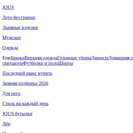
JOUS
Лето без границ
Льняные изделия
Мужское
Одежда
Еще
Брюки
Верхняя одежда
Головные уборы
Джинсы
Домашняя о
свитшоты
Футболки и поло
Шорты
Последний шанс купить
Зимняя подборка 2026
Для него
Стиль на каждый день
JOUS бутылки
Лён