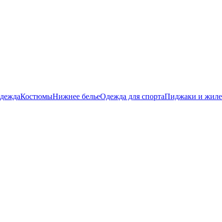
дежда
Костюмы
Нижнее белье
Одежда для спорта
Пиджаки и жил