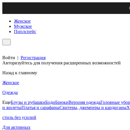
Женское
Мужское
Пиплспейс
Войти
|
Регистрация
Авторизуйтесь для получения расширенных возможностей
Назад к главному
Женское
Одежда
Еще
Блузы и рубашки
Боди
Брюки
Верхняя одежда
Головные убо
и жилеты
Платья и сарафаны
Свитеры, джемперы и кардиганы
Х
стиль без усилий
Для активных