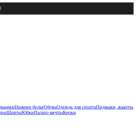
Й
льники
Нижнее белье
Обувь
Одежда для спорта
Пиджаки, жакеты
тки
Шорты
Юбки
Пальто мечты
Кепки