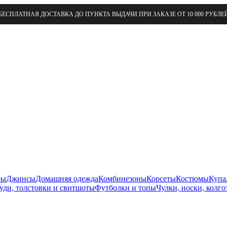
БЕСПЛАТНАЯ ДОСТАВКА ДО ПУНКТА ВЫДАЧИ ПРИ ЗАКАЗЕ ОТ 10 000 РУБЛЕ
ры
Джинсы
Домашняя одежда
Комбинезоны
Корсеты
Костюмы
Купа
уди, толстовки и свитшоты
Футболки и топы
Чулки, носки, колго