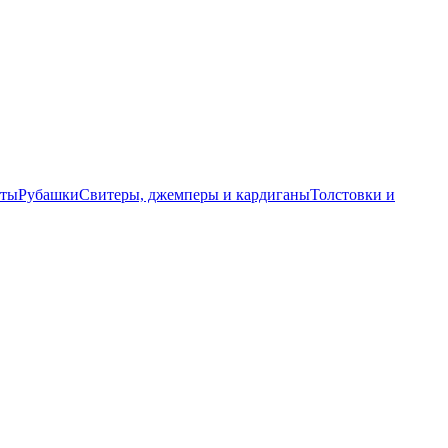
еты
Рубашки
Свитеры, джемперы и кардиганы
Толстовки и