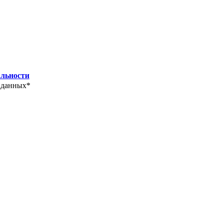
льности
 данных*