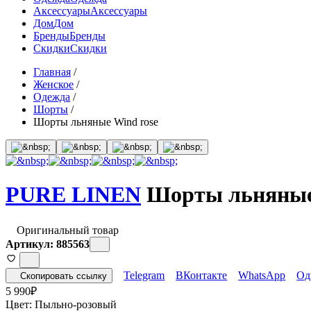
Аксессуары
Аксессуары
Дом
Дом
Бренды
Бренды
Скидки
Скидки
Главная
/
Женское
/
Одежда
/
Шорты
/
Шорты льняные Wind rose
PURE LINEN
Шорты льняные 
Оригинальный товар
Артикул: 885563
Telegram
ВКонтакте
WhatsApp
Од
Скопировать ссылку
5 990
₽
Цвет:
Пыльно-розовый