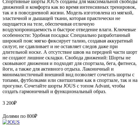
Спортивные шорты JOUS созданы для максимальной свободы
движений и комфорта как во время интенсивных тренировок,
так и в повседневной жизни. Модель изготовлена из мягкой,
эластичной и дышащей ткани, которая практически не
ощущается на теле, обеспечивая отличную
воздухопроницаемость и быстрое отведение влаги. Ключевые
особенности: Удобная посадка: Специально разработанный
широкий пояс мягко фиксирует талию, создавая аккуратный
силуэт, не сдавливает и не оставляет следов даже при
длительной носке. А отсутствие швов на передней части шорт
не создают лишние складки. Свобода движений: Шорты не
сковывают движения и подходят для спортзала, бега, фитнеса,
йоги, а также для активного отдыха. Лаконичный и
минималистичный внешний вид позволяет сочетать шорты с
топами, футболками или свитшотами как в спортзале, так и на
прогулке. Сочетайте шорты JOUS с топом Advant, чтобы
создать гармоничный и функциональный образ.
3 200
₽
Долями по
800
₽