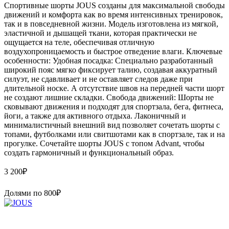
Спортивные шорты JOUS созданы для максимальной свободы
движений и комфорта как во время интенсивных тренировок,
так и в повседневной жизни. Модель изготовлена из мягкой,
эластичной и дышащей ткани, которая практически не
ощущается на теле, обеспечивая отличную
воздухопроницаемость и быстрое отведение влаги. Ключевые
особенности: Удобная посадка: Специально разработанный
широкий пояс мягко фиксирует талию, создавая аккуратный
силуэт, не сдавливает и не оставляет следов даже при
длительной носке. А отсутствие швов на передней части шорт
не создают лишние складки. Свобода движений: Шорты не
сковывают движения и подходят для спортзала, бега, фитнеса,
йоги, а также для активного отдыха. Лаконичный и
минималистичный внешний вид позволяет сочетать шорты с
топами, футболками или свитшотами как в спортзале, так и на
прогулке. Сочетайте шорты JOUS с топом Advant, чтобы
создать гармоничный и функциональный образ.
3 200
₽
Долями по
800
₽