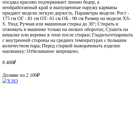
посадка красиво подчеркивает линию бедер, а
необработанный край и выпущенные наружу карманы
придают модели легкую дерзость. Параметры модели: Рост -
175 см ОГ - 81 см ОТ- 61 см ОБ - 90 см Размер на модели XS-
S. Уход: Ручная или машинная стирка до 30°; Стирать и
отжимать в машинке только на низких оборотах; Сушить на
вешалке или веревке в тени после стирки; Гладить/отпаривать
с внутренней стороны на средних температурах с большим
количеством пара; Перед стиркой выворачивать изделие
наизнанку; Отбеливание запрещено.
8 400
₽
Долями по
2 100
₽