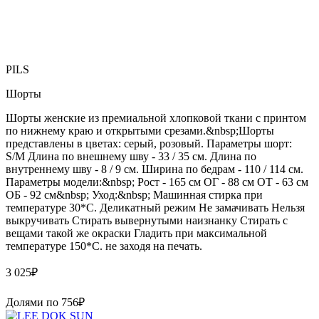
PILS
Шорты
Шорты женские из премиальной хлопковой ткани с принтом
по нижнему краю и открытыми срезами.&nbsp;Шорты
представлены в цветах: серый, розовый. Параметры шорт:
S/M Длина по внешнему шву - 33 / 35 см. Длина по
внутреннему шву - 8 / 9 см. Ширина по бедрам - 110 / 114 см.
Параметры модели:&nbsp; Рост - 165 см ОГ - 88 см ОТ - 63 см
ОБ - 92 см&nbsp; Уход:&nbsp; Машинная стирка при
температуре 30*С. Деликатный режим Не замачивать Нельзя
выкручивать Стирать вывернутыми наизнанку Стирать с
вещами такой же окраски Гладить при максимальной
температуре 150*С. не заходя на печать.
3 025
₽
Долями по
756
₽