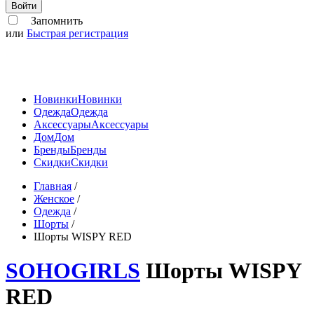
Войти
Запомнить
или
Быстрая регистрация
Новинки
Новинки
Одежда
Одежда
Аксессуары
Аксессуары
Дом
Дом
Бренды
Бренды
Скидки
Скидки
Главная
/
Женское
/
Одежда
/
Шорты
/
Шорты WISPY RED
SOHOGIRLS
Шорты WISPY
RED