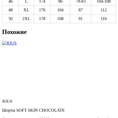
46
L
174
96
79-83
104-108
48
XL
176
104
87
112
50
2XL
178
108
91
116
Похожие
JOUS
Шорты SOFT SKIN CHOCOLATE