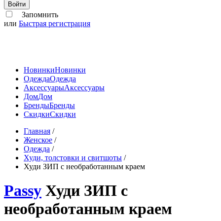
Войти
Запомнить
или
Быстрая регистрация
Новинки
Новинки
Одежда
Одежда
Аксессуары
Аксессуары
Дом
Дом
Бренды
Бренды
Скидки
Скидки
Главная
/
Женское
/
Одежда
/
Худи, толстовки и свитшоты
/
Худи ЗИП с необработанным краем
Passy
Худи ЗИП с
необработанным краем