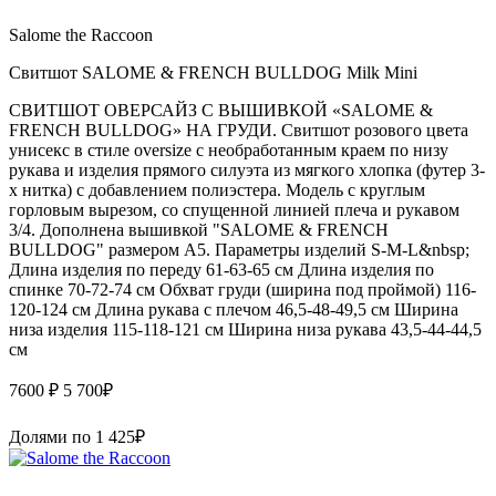
Salome the Raccoon
Свитшот SALOME & FRENCH BULLDOG Milk Mini
СВИТШОТ ОВЕРСАЙЗ С ВЫШИВКОЙ «SALOME &
FRENCH BULLDOG» НА ГРУДИ. Свитшот розового цвета
унисекс в стиле oversize с необработанным краем по низу
рукава и изделия прямого силуэта из мягкого хлопка (футер 3-
х нитка) с добавлением полиэстера. Модель с круглым
горловым вырезом, со спущенной линией плеча и рукавом
3/4. Дополнена вышивкой "SALOME & FRENCH
BULLDOG" размером А5. Параметры изделий S-M-L&nbsp;
Длина изделия по переду 61-63-65 см Длина изделия по
спинке 70-72-74 см Обхват груди (ширина под проймой) 116-
120-124 см Длина рукава с плечом 46,5-48-49,5 см Ширина
низа изделия 115-118-121 см Ширина низа рукава 43,5-44-44,5
см
7600 ₽
5 700
₽
Долями по
1 425
₽