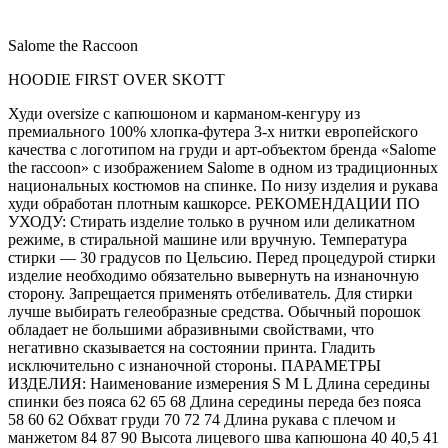
Salome the Raccoon
HOODIE FIRST OVER SKOTT
Худи oversize с капюшоном и карманом-кенгуру из
премиального 100% хлопка-футера 3-х нитки европейского
качества с логотипом на груди и арт-объектом бренда «Salome
the raccoon» с изображением Salome в одном из традиционных
национальных костюмов на спинке. По низу изделия и рукава
худи обработан плотным кашкорсе. РЕКОМЕНДАЦИИ ПО
УХОДУ: Стирать изделие только в ручном или деликатном
режиме, в стиральной машине или вручную. Температура
стирки — 30 градусов по Цельсию. Перед процедурой стирки
изделие необходимо обязательно вывернуть на изнаночную
сторону. Запрещается применять отбеливатель. Для стирки
лучше выбирать гелеобразные средства. Обычный порошок
обладает не большими абразивными свойствами, что
негативно сказывается на состоянии принта. Гладить
исключительно с изнаночной стороны. ПАРАМЕТРЫ
ИЗДЕЛИЯ: Наименование измерения S M L Длина середины
спинки без пояса 62 65 68 Длина середины переда без пояса
58 60 62 Обхват груди 70 72 74 Длина рукава с плечом и
манжетом 84 87 90 Высота лицевого шва капюшона 40 40,5 41