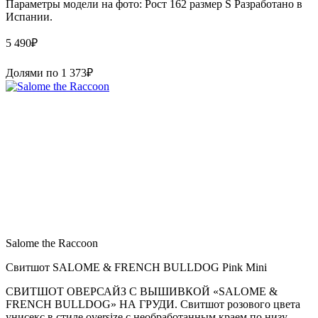
Параметры модели на фото: Рост 162 размер S Paзpaботaно в
Иcпaнии.
5 490
₽
Долями по
1 373
₽
Salome the Raccoon
Свитшот SALOME & FRENCH BULLDOG Pink Mini
СВИТШОТ ОВЕРСАЙЗ С ВЫШИВКОЙ «SALOME &
FRENCH BULLDOG» НА ГРУДИ. Свитшот розового цвета
унисекс в стиле oversize с необработанным краем по низу