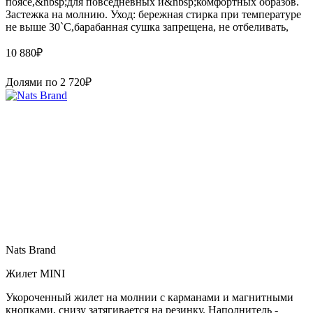
поясе,&nbsp;для повседневных и&nbsp;комфортных образов.
Застежка на молнию. Уход: бережная стирка при температуре
не выше 30`C,барабанная сушка запрещена, не отбеливать,
10 880
₽
Долями по
2 720
₽
Nats Brand
Жилет MINI
Укороченный жилет на молнии с карманами и магнитными
кнопками, cнизу затягивается на резинку. Наполнитель -