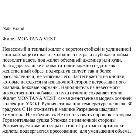
Nats Brand
Жилет MONTANA VEST
Невесомый и теплый жилет с воротом стойкой и удлиненной
спинкой защитит вас от холодного ветра, а глубокая пройма
позволит надеть под жилет объемный джемпер или худи.
Благодаря кулиске в области талии можно создать как
женственный образ, подчеркнув силуэт, так и более
расслабленный, не затягивая его. Застегивается на кнопки,
которые находятся на изнаночной стороне ветрозащитного
клапана. Боковые карманы. Наполнитель из невесомого
искусственного лебяжьего пуха отлично сохраняет тепло
Жилет MONTANA VEST- самая женственная модель осенней
коллекции УХОД: Ручная стирка при температуре не выше 30
градусов С Не отжимать в машине Разрешена щадящая
химчистка Не отбеливать Не использовать порошок с хлором
Горизонтальная сушка Утюжка с изнаночной стороны
Рекомендуем химчистку раз в сезон При транспортировке
жилеты подвергаются прессованию, для уменьшения объёма,