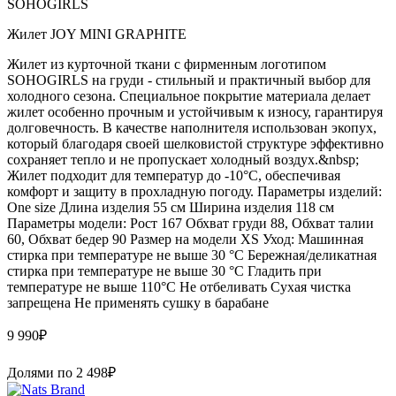
SOHOGIRLS
Жилет JOY MINI GRAPHITE
Жилет из курточной ткани с фирменным логотипом
SOHOGIRLS на груди - стильный и практичный выбор для
холодного сезона. Специальное покрытие материала делает
жилет особенно прочным и устойчивым к износу, гарантируя
долговечность. В качестве наполнителя использован экопух,
который благодаря своей шелковистой структуре эффективно
сохраняет тепло и не пропускает холодный воздух.&nbsp;
Жилет подходит для температур до -10°C, обеспечивая
комфорт и защиту в прохладную погоду. Параметры изделий:
One size Длина изделия 55 см Ширина изделия 118 см
Параметры модели: Рост 167 Обхват груди 88, Обхват талии
60, Обхват бедер 90 Размер на модели XS Уход: Машинная
стирка при температуре не выше 30 °C Бережная/деликатная
стирка при температуре не выше 30 °C Гладить при
температуре не выше 110°C Не отбеливать Сухая чистка
запрещена Не применять сушку в барабане
9 990
₽
Долями по
2 498
₽