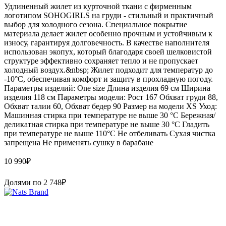
Удлиненный жилет из курточной ткани с фирменным
логотипом SOHOGIRLS на груди - стильный и практичный
выбор для холодного сезона. Специальное покрытие
материала делает жилет особенно прочным и устойчивым к
износу, гарантируя долговечность. В качестве наполнителя
использован экопух, который благодаря своей шелковистой
структуре эффективно сохраняет тепло и не пропускает
холодный воздух.&nbsp; Жилет подходит для температур до
-10°C, обеспечивая комфорт и защиту в прохладную погоду.
Параметры изделий: One size Длина изделия 69 см Ширина
изделия 118 см Параметры модели: Рост 167 Обхват груди 88,
Обхват талии 60, Обхват бедер 90 Размер на модели XS Уход:
Машинная стирка при температуре не выше 30 °C Бережная/
деликатная стирка при температуре не выше 30 °C Гладить
при температуре не выше 110°C Не отбеливать Сухая чистка
запрещена Не применять сушку в барабане
10 990
₽
Долями по
2 748
₽