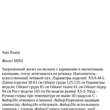
Nats Brand
Жилет MINI
Укороченный жилет на молнии с карманами и магнитными
кнопками, cнизу затягивается на резинку. Наполнитель -
искусственный лебяжий пух. Параметры изделий: XS/S-M-L
Длина изделия 58-63 см Обхват груди 125-135 см Параметры
модели: Обхват груди 85 см Обхват талии 61 см Обхват бедер
94 см Рост модели 165 см На модели размер XS-S Уход: -
Ручная стирка при температуре не выше 30 градусов С -
&nbsp;Не отжимать в машине -&nbsp;Разрешена щадящая
химчистка -&nbsp;Не отбеливать -&nbsp;Не использовать
порошок с хлором -&nbsp;Сушить горизонтально, чтоб