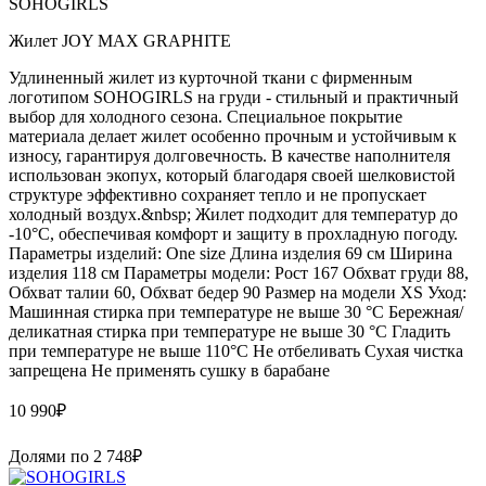
SOHOGIRLS
Жилет JOY MAX GRAPHITE
Удлиненный жилет из курточной ткани с фирменным
логотипом SOHOGIRLS на груди - стильный и практичный
выбор для холодного сезона. Специальное покрытие
материала делает жилет особенно прочным и устойчивым к
износу, гарантируя долговечность. В качестве наполнителя
использован экопух, который благодаря своей шелковистой
структуре эффективно сохраняет тепло и не пропускает
холодный воздух.&nbsp; Жилет подходит для температур до
-10°C, обеспечивая комфорт и защиту в прохладную погоду.
Параметры изделий: One size Длина изделия 69 см Ширина
изделия 118 см Параметры модели: Рост 167 Обхват груди 88,
Обхват талии 60, Обхват бедер 90 Размер на модели XS Уход:
Машинная стирка при температуре не выше 30 °C Бережная/
деликатная стирка при температуре не выше 30 °C Гладить
при температуре не выше 110°C Не отбеливать Сухая чистка
запрещена Не применять сушку в барабане
10 990
₽
Долями по
2 748
₽