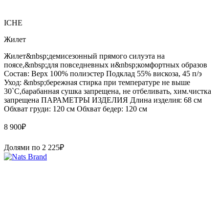
ICHE
Жилет
Жилет&nbsp;демисезонный прямого силуэта на
поясе,&nbsp;для повседневных и&nbsp;комфортных образов
Состав: Верх 100% полиэстер Подклад 55% вискоза, 45 п/э
Уход: &nbsp;бережная стирка при температуре не выше
30`C,барабанная сушка запрещена, не отбеливать, хим.чистка
запрещена ПАРАМЕТРЫ ИЗДЕЛИЯ Длина изделия: 68 см
Обхват груди: 120 см Обхват бедер: 120 см
8 900
₽
Долями по
2 225
₽