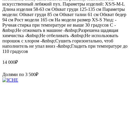
искусственный лебяжий пух. Параметры изделий: XS/S-M-L
Длина изделия 58-63 см Обхват груди 125-135 см Параметры
модели: Обхват груди 85 см Обхват талии 61 см Обхват бедер
94 см Рост модели 165 см На модели размер XS-S Уход: -
Ручная стирка при температуре не выше 30 градусов С -
&nbsp;Не отжимать в машине -&nbsp;Разрешена щадящая
химчистка -&nbsp;Не отбеливать -&nbsp;Не использовать
порошок с хлором -&nbsp;Сушить горизонтально, чтоб
наполнитель не упал вниз -&nbsp;Гладить при температуре до
110 градусов
14 000
₽
Долями по
3 500
₽