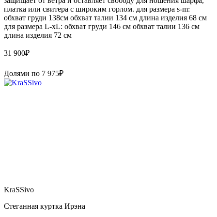
защищает от ветра и оставляет свободу для ношения шарфа,
платка или свитера с широким горлом. для размера s-m:
обхват груди 138см обхват талии 134 см длина изделия 68 см
для размера L-xL: обхват груди 146 см обхват талии 136 см
длина изделия 72 см
31 900
₽
Долями по
7 975
₽
KraSSivo
Стеганная куртка Ирэна