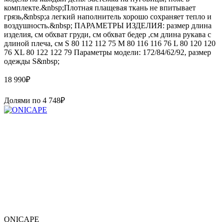
комплекте.&nbsp;Плотная плащевая ткань не впитывает
грязь,&nbsp;а легкий наполнитель хорошо сохраняет тепло и
воздушность.&nbsp; ПАРАМЕТРЫ ИЗДЕЛИЯ: размер длина
изделия, см обхват груди, см обхват бедер ,см длина рукава с
длиной плеча, см S 80 112 112 75 M 80 116 116 76 L 80 120 120
76 XL 80 122 122 79 Параметры модели: 172/84/62/92, размер
одежды S&nbsp;
18 990
₽
Долями по
4 748
₽
ONICAPE