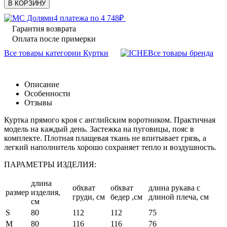
В КОРЗИНУ
4 платежа по
4 748
₽
Гарантия возврата
Оплата после примерки
Все товары категории Куртки
Все товары бренда
Описание
Особенности
Отзывы
Куртка прямого кроя с английским воротником. Практичная
модель на каждый день. Застежка на пуговицы, пояс в
комплекте. Плотная плащевая ткань не впитывает грязь, а
легкий наполнитель хорошо сохраняет тепло и воздушность.
ПАРАМЕТРЫ ИЗДЕЛИЯ:
длина
обхват
обхват
длина рукава с
размер
изделия,
груди, см
бедер ,см
длиной плеча, см
см
S
80
112
112
75
M
80
116
116
76