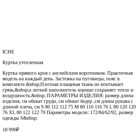
ICHE
Куртка утепленная
Куртка прямого кроя с английским воротником. Практичная
модель на каждый день. Застежка на пуговицы, пояс в
комплекте.&nbsp;Плотная плащевая ткань не впитывает
грязь,&nbsp;а легкий наполнитель хорошо сохраняет тепло и
воздушность.&nbsp; ПАРАМЕТРЫ ИЗДЕЛИЯ: размер длина
изделия, см обхват груди, см обхват бедер ,см длина рукава с
длиной плеча, см S 80 112 112 75 M 80 116 116 76 L 80 120 120
76 XL 80 122 122 79 Параметры модели: 172/84/62/92, размер
одежды S&nbsp;
18 990
₽