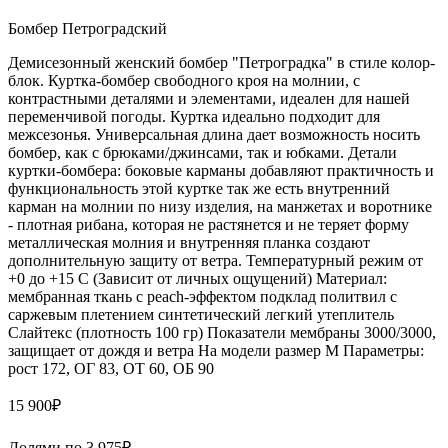
Бомбер Петроградский
Демисезонный женский бомбер "Петроградка" в стиле колор-
блок. Куртка-бомбер свободного кроя на молнии, с
контрастными деталями и элементами, идеален для нашей
переменчивой погоды. Куртка идеально подходит для
межсезонья. Универсальная длина дает возможность носить
бомбер, как с брюками/джинсами, так и юбками. Детали
куртки-бомбера: боковые карманы добавляют практичность и
функциональность этой куртке так же есть внутренний
карман на молнии по низу изделия, на манжетах и воротнике
- плотная рибана, которая не растянется и не теряет форму
металлическая молния и внутренняя планка создают
дополнительную защиту от ветра. Температурный режим от
+0 до +15 С (Зависит от личных ощущений) Материал:
мембранная ткань с peach-эффектом подклад политвил с
саржевым плетением синтетический легкий утеплитель
Слайтекс (плотность 100 гр) Показатели мембраны 3000/3000,
защищает от дождя и ветра На модели размер М Параметры:
рост 172, ОГ 83, ОТ 60, ОБ 90
15 900
₽
Долями по
3 975
₽