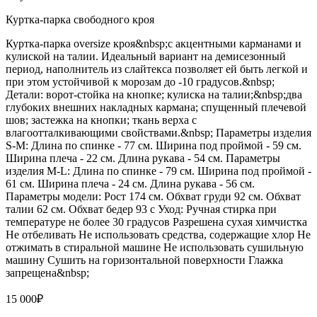
Куртка-парка свободного кроя
Куртка-парка oversize кроя&nbsp;с акцентными карманами и
кулиской на талии. Идеальный вариант на демисезонный
период, наполнитель из слайтекса позволяет ей быть легкой и
при этом устойчивой к морозам до -10 градусов.&nbsp;
Детали: ворот-стойка на кнопке; кулиска на талии;&nbsp;два
глубоких внешних накладных кармана; спущенный плечевой
шов; застежка на кнопки; ткань верха с
влагоотталкивающими свойствами.&nbsp; Параметры изделия
S-M: Длина по спинке - 77 см. Ширина под проймой - 59 см.
Ширина плеча - 22 см. Длина рукава - 54 см. Параметры
изделия M-L: Длина по спинке - 79 см. Ширина под проймой -
61 см. Ширина плеча - 24 см. Длина рукава - 56 см.
Параметры модели: Рост 174 см. Обхват груди 92 см. Обхват
талии 62 см. Обхват бедер 93 с Уход: Ручная стирка при
температуре не более 30 градусов Разрешена сухая химчистка
Не отбеливать Не использовать средства, содержащие хлор Не
отжимать в стиральной машине Не использовать сушильную
машину Сушить на горизонтальной поверхности Глажка
запрещена&nbsp;
15 000
₽