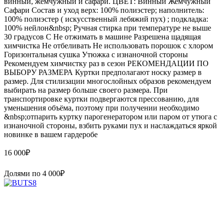
винный, жемчужный и сафари. ЦВЕТ: Винный Жемчужный
Сафари Состав и уход верх: 100% полиэстер; наполнитель:
100% полиэстер ( искусственный лебяжий пух) ; подкладка:
100% нейлон&nbsp; Ручная стирка при температуре не выше
30 градусов С Не отжимать в машине Разрешена щадящая
химчистка Не отбеливать Не использовать порошок с хлором
Горизонтальная сушка Утюжка с изнаночной стороны
Рекомендуем химчистку раз в сезон РЕКОМЕНДАЦИИ ПО
ВЫБОРУ РАЗМЕРА Куртки предполагают носку размер в
размер. Для стилизации многослойных образов рекомендуем
выбирать на размер больше своего размера. При
транспортировке куртки подвергаются прессованию, для
уменьшения объёма, поэтому при получении необходимо
&nbsp;отпарить куртку парогенератором или паром от утюга с
изнаночной стороны, взбить руками пух и наслаждаться яркой
новинке в вашем гардеробе
16 000
₽
Долями по
4 000
₽