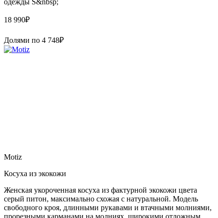
одежды S&nbsp;
18 990
₽
Долями по
4 748
₽
Motiz
Косуха из экокожи
Женская укороченная косуха из фактурной экокожи цвета
серый питон, максимально схожая с натуральной. Модель
свободного кроя, длинными рукавами и втачными молниями,
прорезными карманами на молниях, широкими отложным