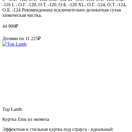
-116 L - О.Г. -120, О.Т. -120, О.Б. -120 XL- О.Г. -124, О.Т. -124,
О.Б. -124 Рекомендована исключительно деликатная сухая
химическая чистка.
44 900
₽
Долями по
11 225
₽
Top Lamb
Куртка Emu из экомеха
Эффектная и стильная куртка под страуса - идеальный