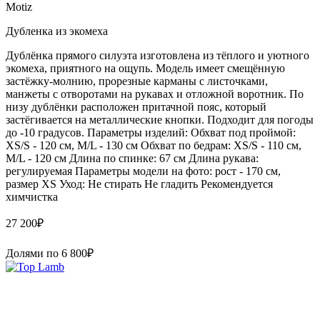
Motiz
Дубленка из экомеха
Дублёнка прямого силуэта изготовлена из тёплого и уютного
экомеха, приятного на ощупь. Модель имеет смещённую
застёжку-молнию, прорезные карманы с листочками,
манжеты с отворотами на рукавах и отложной воротник. По
низу дублёнки расположен притачной пояс, который
застёгивается на металлические кнопки. Подходит для погоды
до -10 градусов. Параметры изделий: Обхват под проймой:
XS/S - 120 см, M/L - 130 см Обхват по бедрам: XS/S - 110 см,
M/L - 120 см Длина по спинке: 67 см Длина рукава:
регулируемая Параметры модели на фото: рост - 170 см,
размер XS Уход: Не стирать Не гладить Рекомендуется
химчистка
27 200
₽
Долями по
6 800
₽