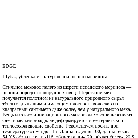
EDGE
Шуба-дубленка из натуральной шерсти мериноса
Стильное меховое пальто из шерсти испанского мериноса —
ценной породы тонкорунных овец. Шерстяной мех
получается полотном из натурального природного сырья,
тёплым, дышащим и имеющим плотность волосков на
квадратный сантиметр даже более, чем у натурального меха.
Вещь из этого инновационного материала хорошо переносит
снег и мелкий дождь, не деформируется и не теряет свои
теплосохраняющие свойства. Рекомендуем носить при
температуре от + 5 до - 15. Длина изделия - 90, длина рукава -
54 XS обхват груди -116, обхват талии-120, обхват бедер-120 S