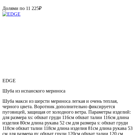
Долями по
11 225
₽
EDGE
Шуба из испанского мериноса
Шуба макси из шерсти мериноса легкая и очень теплая,
черного цвета. Воротник дополнительно фиксируется
пуговицей, защищая от холодного ветра. Параметры изделий:
для размера xs: обхват груди 116см обхват талии 116см длина
изделия 80см длина рукава 52 см для размера s: обхват груди
118см обхват талии 118см длина изделия 81см длина рукава 53
см для размера m: обхват груди 120см обхват талии 120 см