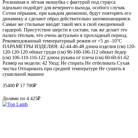
Роскошная и лёгкая экошубка с фактурой под страуса
идеально подойдет для вечернего выхода, особого случая.
Сотни пёрышек, при каждом движении, будут повторять его
динамику и сделают образ действительно запоминающимся.
Самые же стильные вводят такой мех в свой ежедневный
гардероб. Присутствие шерсти в составе, так же делает это
пальто тёплым, что очень актуально в прохладный период.
Рекомендованный температурный режим от +5 до -10°С
ПАРАМЕТРЫ ИЗДЕЛИЯ: 42-44-46-48 длина изделия (см) 120-
120-120-120 обхват груди (см) 96-100-106-112 обхват бедер
(см) 106-110-116-122 длина рукава от плеча (см) 60-60-61-62
Размер на модели: 42 Уход: Не стирать Не отбеливать Сухая
чистка Отпаривать при средней температуре Не сушить в
сушильной машине
35400 ₽
17 700
₽
Долями по
4 425
₽