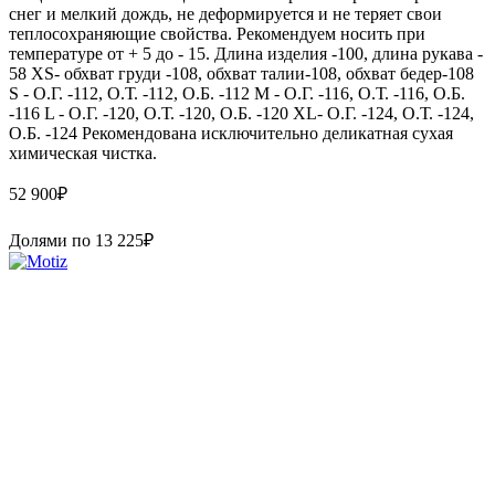
снег и мелкий дождь, не деформируется и не теряет свои
теплосохраняющие свойства. Рекомендуем носить при
температуре от + 5 до - 15. Длина изделия -100, длина рукава -
58 XS- обхват груди -108, обхват талии-108, обхват бедер-108
S - О.Г. -112, О.Т. -112, О.Б. -112 M - О.Г. -116, О.Т. -116, О.Б.
-116 L - О.Г. -120, О.Т. -120, О.Б. -120 XL- О.Г. -124, О.Т. -124,
О.Б. -124 Рекомендована исключительно деликатная сухая
химическая чистка.
52 900
₽
Долями по
13 225
₽