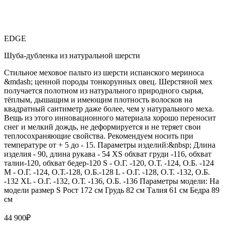
EDGE
Шуба-дубленка из натуральной шерсти
Стильное меховое пальто из шерсти испанского мериноса
&mdash; ценной породы тонкорунных овец. Шерстяной мех
получается полотном из натурального природного сырья,
тёплым, дышащим и имеющим плотность волосков на
квадратный сантиметр даже более, чем у натурального меха.
Вещь из этого инновационного материала хорошо переносит
снег и мелкий дождь, не деформируется и не теряет свои
теплосохраняющие свойства. Рекомендуем носить при
температуре от + 5 до - 15. Параметры изделий:&nbsp; Длина
изделия - 90, длина рукава - 54 XS обхват груди -116, обхват
талии-120, обхват бедер-120 S - О.Г. -120, О.Т. -124, О.Б. -124
M - О.Г. -124, О.Т.-128, О.Б.-128 L - О.Г. -128, О.Т. -132, О.Б.
-132 XL - О.Г. -132, О.Т. -136, О.Б. -136 Параметры модели: На
модели размер S Рост 172 см Грудь 82 см Талия 61 см Бедра 89
см
44 900
₽