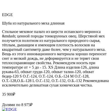
EDGE
Шуба из натурального меха длинная
Стильное меховое пальто из шерсти испанского мериноса
&mdash; ценной породы тонкорунных овец. Шерстяной мех
получается полотном из натурального природного сырья,
тёплым, дышащим и имеющим плотность волосков на
квадратный сантиметр даже более, чем у натурального меха.
Вещь из этого инновационного материала хорошо переносит
снег и мелкий дождь, не деформируется и не теряет свои
теплосохраняющие свойства. Рекомендуем носить при
температуре от + 5 до - 15. XS Длина изделия-126, длина
рукава-63, обхват груди-120, обхват талии-120, обхват
бедер-120 S О.Г.-124, О.Т.-124, О.Б.-124 M О.Г.-128,
О.Т.-128,О.Б.-128 L О.Г.-132, О.Т.-132, О.Б.-132 Рекомендована
исключительно деликатная сухая химическая чистка.
35 900
₽
Долями по
8 975
₽