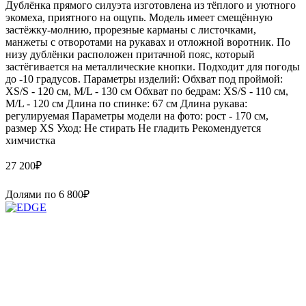
Дублёнка прямого силуэта изготовлена из тёплого и уютного
экомеха, приятного на ощупь. Модель имеет смещённую
застёжку-молнию, прорезные карманы с листочками,
манжеты с отворотами на рукавах и отложной воротник. По
низу дублёнки расположен притачной пояс, который
застёгивается на металлические кнопки. Подходит для погоды
до -10 градусов. Параметры изделий: Обхват под проймой:
XS/S - 120 см, M/L - 130 см Обхват по бедрам: XS/S - 110 см,
M/L - 120 см Длина по спинке: 67 см Длина рукава:
регулируемая Параметры модели на фото: рост - 170 см,
размер XS Уход: Не стирать Не гладить Рекомендуется
химчистка
27 200
₽
Долями по
6 800
₽