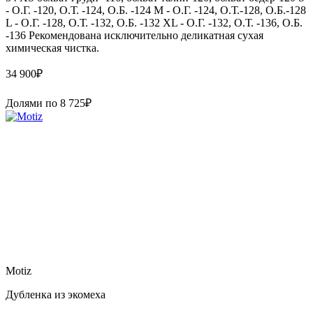
- О.Г. -120, О.Т. -124, О.Б. -124 M - О.Г. -124, О.Т.-128, О.Б.-128
L - О.Г. -128, О.Т. -132, О.Б. -132 XL - О.Г. -132, О.Т. -136, О.Б.
-136 Рекомендована исключительно деликатная сухая
химическая чистка.
34 900
₽
Долями по
8 725
₽
Motiz
Дубленка из экомеха