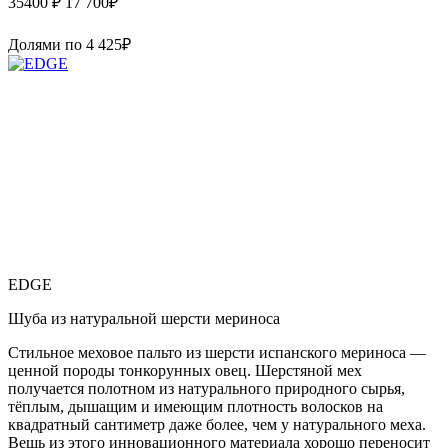
35400 ₽
17 700
₽
Долями по
4 425
₽
EDGE
Шуба из натуральной шерсти мериноса
Стильное меховое пальто из шерсти испанского мериноса —
ценной породы тонкорунных овец. Шерстяной мех
получается полотном из натурального природного сырья,
тёплым, дышащим и имеющим плотность волосков на
квадратный сантиметр даже более, чем у натурального меха.
Вещь из этого инновационного материала хорошо переносит