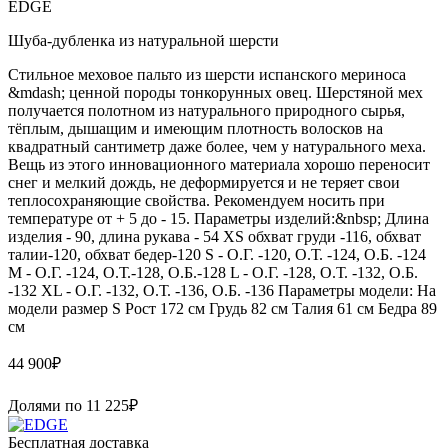
EDGE
Шуба-дубленка из натуральной шерсти
Стильное меховое пальто из шерсти испанского мериноса
&mdash; ценной породы тонкорунных овец. Шерстяной мех
получается полотном из натурального природного сырья,
тёплым, дышащим и имеющим плотность волосков на
квадратный сантиметр даже более, чем у натурального меха.
Вещь из этого инновационного материала хорошо переносит
снег и мелкий дождь, не деформируется и не теряет свои
теплосохраняющие свойства. Рекомендуем носить при
температуре от + 5 до - 15. Параметры изделий:&nbsp; Длина
изделия - 90, длина рукава - 54 XS обхват груди -116, обхват
талии-120, обхват бедер-120 S - О.Г. -120, О.Т. -124, О.Б. -124
M - О.Г. -124, О.Т.-128, О.Б.-128 L - О.Г. -128, О.Т. -132, О.Б.
-132 XL - О.Г. -132, О.Т. -136, О.Б. -136 Параметры модели: На
модели размер S Рост 172 см Грудь 82 см Талия 61 см Бедра 89
см
44 900
₽
Долями по
11 225
₽
Бесплатная доставка