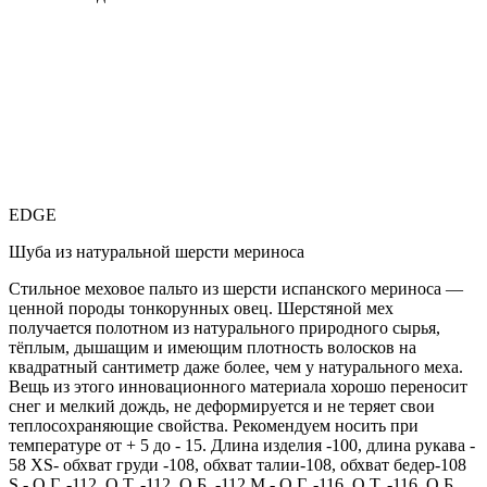
EDGE
Шуба из натуральной шерсти мериноса
Стильное меховое пальто из шерсти испанского мериноса —
ценной породы тонкорунных овец. Шерстяной мех
получается полотном из натурального природного сырья,
тёплым, дышащим и имеющим плотность волосков на
квадратный сантиметр даже более, чем у натурального меха.
Вещь из этого инновационного материала хорошо переносит
снег и мелкий дождь, не деформируется и не теряет свои
теплосохраняющие свойства. Рекомендуем носить при
температуре от + 5 до - 15. Длина изделия -100, длина рукава -
58 XS- обхват груди -108, обхват талии-108, обхват бедер-108
S - О.Г. -112, О.Т. -112, О.Б. -112 M - О.Г. -116, О.Т. -116, О.Б.