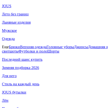
JOUS
Лето без границ
Льняные изделия
Мужское
Одежда
Еще
Брюки
Верхняя одежда
Головные уборы
Джинсы
Домашняя о
свитшоты
Футболки и поло
Шорты
Последний шанс купить
Зимняя подборка 2026
Для него
Стиль на каждый день
JOUS бутылки
Лён