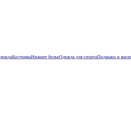
дежда
Костюмы
Нижнее белье
Одежда для спорта
Пиджаки и жил