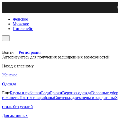
Женское
Мужское
Пиплспейс
Войти
|
Регистрация
Авторизуйтесь для получения расширенных возможностей
Назад к главному
Женское
Одежда
Еще
Блузы и рубашки
Боди
Брюки
Верхняя одежда
Головные убо
и жилеты
Платья и сарафаны
Свитеры, джемперы и кардиганы
Х
стиль без усилий
Для активных