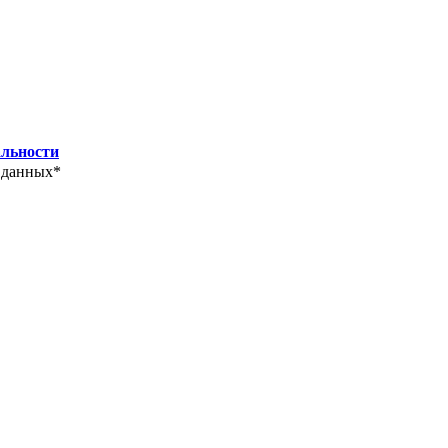
льности
 данных*