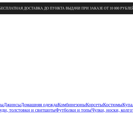
БЕСПЛАТНАЯ ДОСТАВКА ДО ПУНКТА ВЫДАЧИ ПРИ ЗАКАЗЕ ОТ 10 000 РУБЛЕ
ры
Джинсы
Домашняя одежда
Комбинезоны
Корсеты
Костюмы
Купа
уди, толстовки и свитшоты
Футболки и топы
Чулки, носки, колго