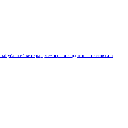
еты
Рубашки
Свитеры, джемперы и кардиганы
Толстовки и