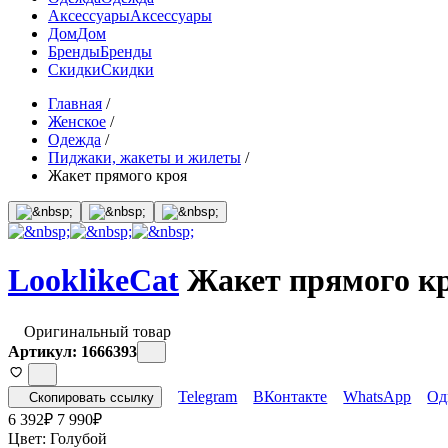
Аксессуары
Аксессуары
Дом
Дом
Бренды
Бренды
Скидки
Скидки
Главная
/
Женское
/
Одежда
/
Пиджаки, жакеты и жилеты
/
Жакет прямого кроя
LooklikeCat
Жакет прямого к
Оригинальный товар
Артикул: 1666393
Telegram
ВКонтакте
WhatsApp
Од
Скопировать ссылку
6 392
₽
7 990
₽
Цвет:
Голубой