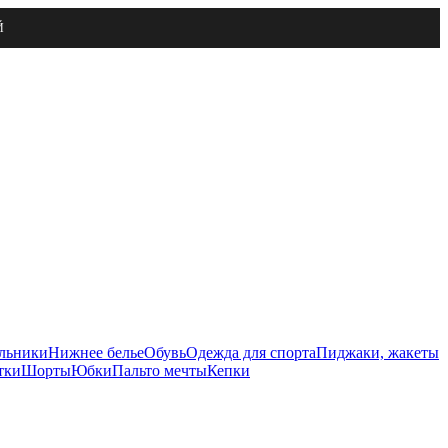
Й
льники
Нижнее белье
Обувь
Одежда для спорта
Пиджаки, жакеты
тки
Шорты
Юбки
Пальто мечты
Кепки