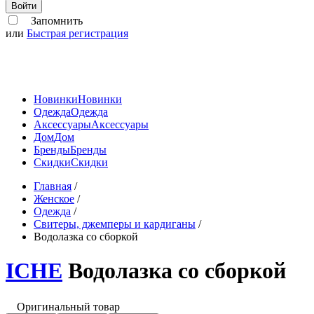
Войти
Запомнить
или
Быстрая регистрация
Новинки
Новинки
Одежда
Одежда
Аксессуары
Аксессуары
Дом
Дом
Бренды
Бренды
Скидки
Скидки
Главная
/
Женское
/
Одежда
/
Свитеры, джемперы и кардиганы
/
Водолазка со сборкой
ICHE
Водолазка со сборкой
Оригинальный товар