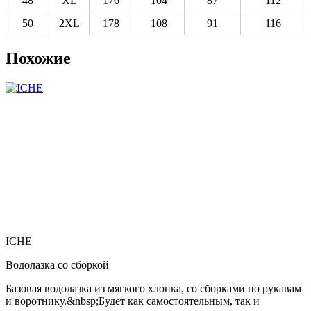
48
XL
176
104
87
112
50
2XL
178
108
91
116
Похожие
ICHE
Водолазка со сборкой
Базовая водолазка из мягкого хлопка, со сборками по рукавам
и воротнику.&nbsp;Будет как самостоятельным, так и