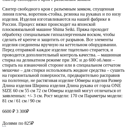
Свитер свободного кроя с разъемным замком, спущенная
линия плеча, воротник-стойка, резинка на рукавах и по низу
изделия. Изделия изготавливаются на нашей фабрике в
России. Процесс вязки происходит на японской
плосковязальной машине Shima Seiki. Пряжа проходит
обработку специальным гипоаллергенным воском, чтобы
сделать её крепче и защитить от разрывов. Все элементы
изделия соединены вручную на кеттельном оборудовании.
Перед отправкой каждое изделие тщательно стирается, и
проводится дополнительный контроль качества. – машинная
стирка на деликатном режиме при 30С и до 600 об./мин –
стирать на изнаночной стороне или в специальном сетчатом
мешочке – для стирки использовать жидкие средства – сушить
на горизонтальной поверхности, предварительно расправив
на полотенце, не растягивая изделие Обмеры изделия Размер
Длина изделия Ширина изделия Длина рукава от горла ONE
SIZE 60 см 55 см 72 см Обмеры изделий могут отличаться от
заявленных: +/- 3 см. Рост модели: 170 см Параметры модели:
81 см / 61 см / 90 см
6600 ₽
3 300
₽
Долями по
825
₽