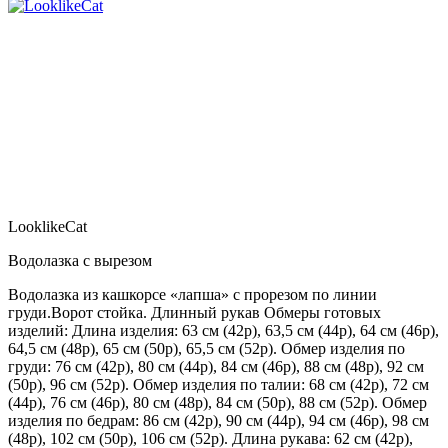
LooklikeCat
Водолазка с вырезом
Водолазка из кашкорсе «лапша» с прорезом по линии
груди.Ворот стойка. Длинный рукав Обмеры готовых
изделий: Длина изделия: 63 см (42р), 63,5 см (44р), 64 см (46р),
64,5 см (48р), 65 см (50р), 65,5 см (52р). Обмер изделия по
груди: 76 см (42р), 80 см (44р), 84 см (46р), 88 см (48р), 92 см
(50р), 96 см (52р). Обмер изделия по талии: 68 см (42р), 72 см
(44р), 76 см (46р), 80 см (48р), 84 см (50р), 88 см (52р). Обмер
изделия по бедрам: 86 см (42р), 90 см (44р), 94 см (46р), 98 см
(48р), 102 см (50р), 106 см (52р). Длина рукава: 62 см (42р),