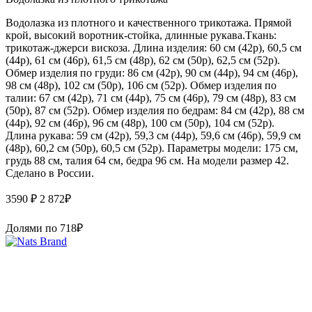
Водолазка из плотного и качественного трикотажа. Прямой
крой, высокий воротник-стойка, длинные рукава.Ткань:
трикотаж-джерси вискоза. Длина изделия: 60 см (42р), 60,5 см
(44р), 61 см (46р), 61,5 см (48р), 62 см (50р), 62,5 см (52р).
Обмер изделия по груди: 86 см (42р), 90 см (44р), 94 см (46р),
98 см (48р), 102 см (50р), 106 см (52р). Обмер изделия по
талии: 67 см (42р), 71 см (44р), 75 см (46р), 79 см (48р), 83 см
(50р), 87 см (52р). Обмер изделия по бедрам: 84 см (42р), 88 см
(44р), 92 см (46р), 96 см (48р), 100 см (50р), 104 см (52р).
Длина рукава: 59 см (42р), 59,3 см (44р), 59,6 см (46р), 59,9 см
(48р), 60,2 см (50р), 60,5 см (52р). Параметры модели: 175 см,
грудь 88 см, талия 64 см, бедра 96 см. На модели размер 42.
Сделано в России.
3590 ₽
2 872
₽
Долями по
718
₽