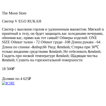
The Moon Store
Свитер V EGO RUKAH
Свитер с высоким горлом и удлиненным манжетом. Мягкий и
приятный к телу, он будет защищать вас холодными вечерами,
обнимая вас, прямо как тот самый! Обмеры изделий: ONE
SIZE Обхват талии - 72 Обхват груди -108 Длина рукава - 64
Длина по спинке -&nbsp;66 Уход: &mdash; Стирка при 30℃
только жидкими средствами &mdash; Не отбеливать &mdash;
Гладить при низкой температуре &mdash; Щадящая чистка
&mdash; Сушить на горизонтальной поверхности
18 500
₽
Долями по
4 625
₽