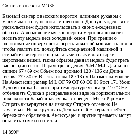
Свитер из шерсти MOSS
Базовый свитер с высоким воротом, длинным рукавом с
манжетами и спущенной линией плеч. Данную модель вы с
удовольствием будете использовать в своих ежедневных
образах. А добавление мягкой шерсти мериноса позволит
носить эту модель весь холодный сезон. При трении о
шероховатые поверхности шерсть может образовывать пилли,
чтобы удалить их, пользуйтесь специальной машинкой и
стирайте свитер со специальными гелями для стирки
шерстяных вещей, таким образом данная модель будет греть
вас не один сезон. Параметры изделия: S-M / M-L Длина по
спинке 67 / 69 см Объем под проймой 128 / 136 см Длина
рукава 77 / 80 см Высота горла 18 / 18 см Параметры модели:
На Анастасии размер M-L ОГ 79 ОТ 60 ОБ 88 Рост 171 Уход:
Ручная стирка Гладить при температуре утюга до 110°C Не
отбеливать Сушка в расправленном виде на горизонтальной
поверхности Барабанная сушка запрещена Мягкий режим
Стирать вывернутым на изнанку Стирать отдельно Не
замачивать Не выкручивать Деликатный материал требует
бережного обращения. Аксессуары и другие предметы могут
оставить затяжки и пилли.
14 890
₽