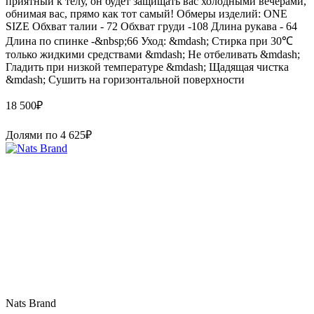
приятный к телу, он будет защищать вас холодными вечерами,
обнимая вас, прямо как тот самый! Обмеры изделий: ONE
SIZE Обхват талии - 72 Обхват груди -108 Длина рукава - 64
Длина по спинке -&nbsp;66 Уход: &mdash; Стирка при 30℃
только жидкими средствами &mdash; Не отбеливать &mdash;
Гладить при низкой температуре &mdash; Щадящая чистка
&mdash; Сушить на горизонтальной поверхности
18 500
₽
Долями по
4 625
₽
Nats Brand