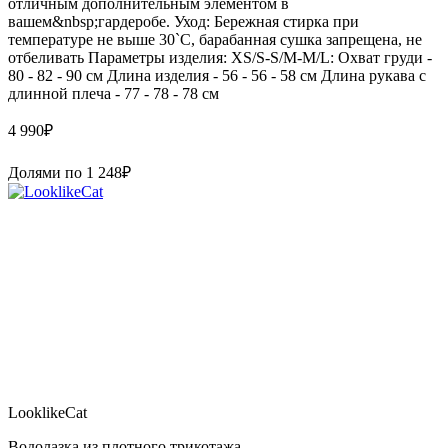
отличным дополнительным элементом в
вашем&nbsp;гардеробе. Уход: Бережная стирка при
температуре не выше 30`C, барабанная сушка запрещена, не
отбеливать Параметры изделия: XS/S-S/M-M/L: Охват груди -
80 - 82 - 90 см Длина изделия - 56 - 56 - 58 см Длина рукава с
длинной плеча - 77 - 78 - 78 см
4 990
₽
Долями по
1 248
₽
LooklikeCat
Водолазка из плотного трикотажа