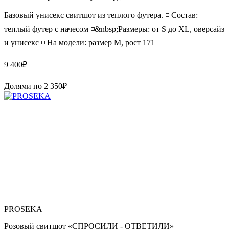
Базовый унисекс свитшот из теплого футера. ◽️ Состав:
теплый футер с начесом ◽️&nbsp;Размеры: от S до XL, оверсайз
и унисекс ◽️ На модели: размер М, рост 171
9 400
₽
Долями по
2 350
₽
PROSEKA
Розовый свитшот «СПРОСИЛИ - ОТВЕТИЛИ»