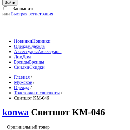
Войти
Запомнить
или
Быстрая регистрация
Новинки
Новинки
Одежда
Одежда
Аксессуары
Аксессуары
Дом
Дом
Бренды
Бренды
Скидки
Скидки
Главная
/
Мужское
/
Одежда
/
Толстовки и свитшоты
/
Свитшот KM-046
konwa
Свитшот KM-046
Оригинальный товар