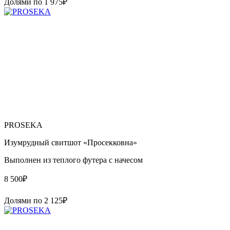
Долями по
1 975
₽
PROSEKA
Изумрудный свитшот «Просекковна»
Выполнен из теплого футера с начесом
8 500
₽
Долями по
2 125
₽