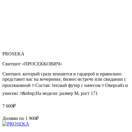
PROSEKA
Свитшот «ПРОСЕККОВИЧ»
Свитшот, который сразу впишется в гардероб и правильно
представит вас на вечеринке, бизнес-встрече или свидании с
просекковной ◽️ Состав: теплый футер с начесом ◽️ Оверсайз и
унисекс ◽️&nbsp;На модели: размер M, рост 171
7 600
₽
Долями по
1 900
₽