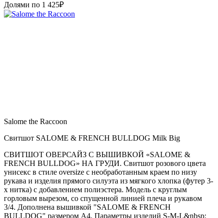
Долями по
1 425
₽
Salome the Raccoon
Свитшот SALOME & FRENCH BULLDOG Milk Big
СВИТШОТ ОВЕРСАЙЗ С ВЫШИВКОЙ «SALOME &
FRENCH BULLDOG» НА ГРУДИ. Свитшот розового цвета
унисекс в стиле oversize с необработанным краем по низу
рукава и изделия прямого силуэта из мягкого хлопка (футер 3-
х нитка) с добавлением полиэстера. Модель с круглым
горловым вырезом, со спущенной линией плеча и рукавом
3/4. Дополнена вышивкой "SALOME & FRENCH
BULLDOG" размером А4. Параметры изделий S-M-L&nbsp;