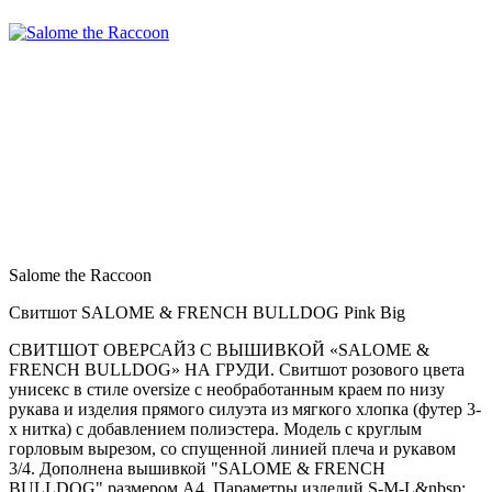
Salome the Raccoon
Свитшот SALOME & FRENCH BULLDOG Pink Big
СВИТШОТ ОВЕРСАЙЗ С ВЫШИВКОЙ «SALOME &
FRENCH BULLDOG» НА ГРУДИ. Свитшот розового цвета
унисекс в стиле oversize с необработанным краем по низу
рукава и изделия прямого силуэта из мягкого хлопка (футер 3-
х нитка) с добавлением полиэстера. Модель с круглым
горловым вырезом, со спущенной линией плеча и рукавом
3/4. Дополнена вышивкой "SALOME & FRENCH
BULLDOG" размером А4. Параметры изделий S-M-L&nbsp;