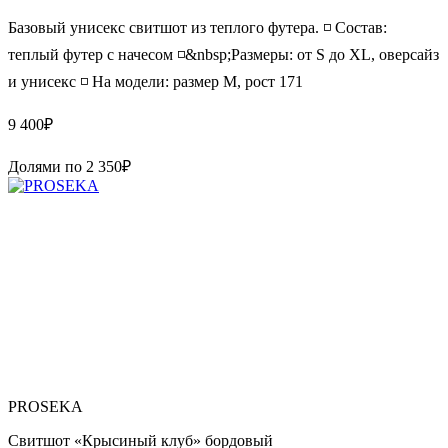
Базовый унисекс свитшот из теплого футера. ◽️ Состав:
теплый футер с начесом ◽️&nbsp;Размеры: от S до XL, оверсайз
и унисекс ◽️ На модели: размер М, рост 171
9 400
₽
Долями по
2 350
₽
PROSEKA
Свитшот «Крысиный клуб» бордовый