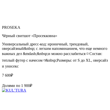
PROSEKA
Чёрный свитшот «Просекковна»
Универсальный дресс-код: ироничный, трендовый,
оверсайзный&nbsp; с легким напоминанием, что еще немного
важных дел &mdash;&nbsp;и можно расслабиться ◽️ Состав:
теплый футер с начесом ◽️&nbsp;Размеры: от S до XL, оверсайз
и унисекс
7 600
₽
Долями по
1 900
₽