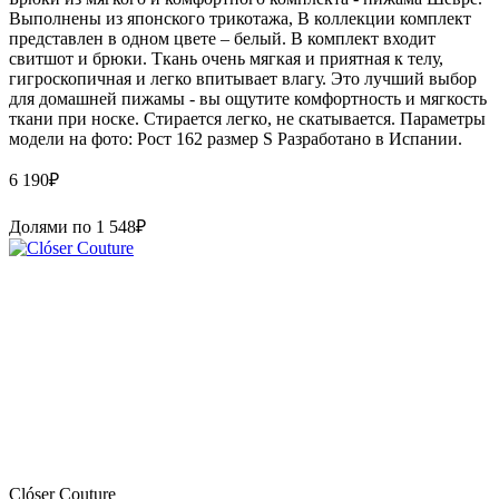
Выполнены из японского трикотажа, В коллекции комплект
представлен в одном цвете – белый. В комплект входит
свитшот и брюки. Ткань очень мягкая и приятная к телу,
гигроскопичная и легко впитывает влагу. Это лучший выбор
для домашней пижамы - вы ощутите комфортность и мягкость
ткани при носке. Стирается легко, не скатывается. Параметры
модели на фото: Рост 162 размер S Paзpaботaно в Иcпaнии.
6 190
₽
Долями по
1 548
₽
Clóser Couture