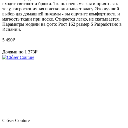
входит свитшот и брюки. Ткань очень мягкая и приятная к
телу, гигроскопичная и легко впитывает влагу. Это лучший
выбор для домашней пижамы - вы ощутите комфортность и
мягкость ткани при носке. Стирается легко, не скатывается.
Параметры модели на фото: Рост 162 размер S Paзpaботaно в
Иcпaнии.
5 490
₽
Долями по
1 373
₽
Clóser Couture