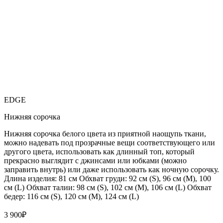
EDGE
Нижняя сорочка
Нижняя сорочка белого цвета из приятной наощупь ткани,
можно надевать под прозрачные вещи соответствующего или
другого цвета, использовать как длинный топ, который
прекрасно выглядит с джинсами или юбками (можно
заправить внутрь) или даже использовать как ночную сорочку.
Длина изделия: 81 см Обхват груди: 92 см (S), 96 см (M), 100
см (L) Обхват талии: 98 см (S), 102 см (M), 106 см (L) Обхват
бедер: 116 см (S), 120 см (M), 124 см (L)
3 900
₽