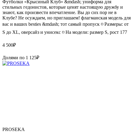
Футболки «Крысиный Клуб» &mdash; униформа для
стильных гедонистов, которые ценят настоящую дружбу и
знают, как произвести впечатление. Вы до сих пор не в
Клубе? Не осуждаем, но приглашаем! флагманская модель для
вас и ваших besties &mdash; тот самый пропуск ◽️ Размеры: от
S до XL, оверсайз и унисекс ◽️ На модели: размер S, рост 177
4 500
₽
Долями по
1 125
₽
PROSEKA