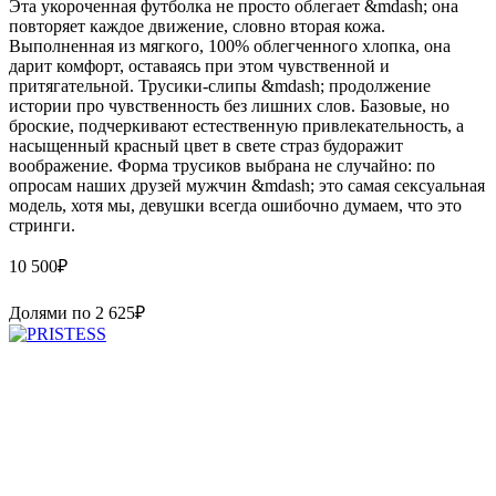
Эта укороченная футболка не просто облегает &mdash; она
повторяет каждое движение, словно вторая кожа.
Выполненная из мягкого, 100% облегченного хлопка, она
дарит комфорт, оставаясь при этом чувственной и
притягательной. Трусики-слипы &mdash; продолжение
истории про чувственность без лишних слов. Базовые, но
броские, подчеркивают естественную привлекательность, а
насыщенный красный цвет в свете страз будоражит
воображение. Форма трусиков выбрана не случайно: по
опросам наших друзей мужчин &mdash; это самая сексуальная
модель, хотя мы, девушки всегда ошибочно думаем, что это
стринги.
10 500
₽
Долями по
2 625
₽