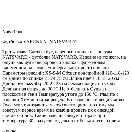
Nats Brand
Футболка VARENKA "NATSVARD"
Третья глава Garment dye, вареного хлопка из капсулы
NATSVARD - футболка NATSVARD. Изделие из тонкого, на
ощупь как-будто велюрового хлопка с фирменным
нанесением на груди. Универсально, просто и вечно.
Параметры изделий: XS-S-M Обхват под проймой 110-118-120
см Длина по спинке 71-74-75 см Длина плеча 18-18-20 см
Длина рукава&nbsp;20-22-23 см Рекомендация по уходу:
Деликатная стирка до 30 °C Не отбеливать Сушка на
плоскости в тени Температура утюга до 150 °C, гладить с
изнанки Химчистка запрещена В начале носки вещи Garment
Dyed могут «отдавать» часть своего цвета, поэтому мы
советуем первое время не комбинировать их с одеждой
светлых тонов. Такие изделия следует стирать при
температуре 30 градусов, отдельно от белья другого цвета.
6 990
₽