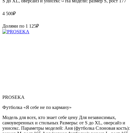
S до XL, оверсайз и унисекс ◽️ На модели: размер S, рост 177
4 500
₽
Долями по
1 125
₽
PROSEKA
Футболка «Я себе не по карману»
Модель для всех, кто знает себе цену Для независимых,
самоуверенных и стильных Размеры: от S до XL, оверсайз и
унисекс. Параметры моделей: Аня (футболка Слоновая кость):