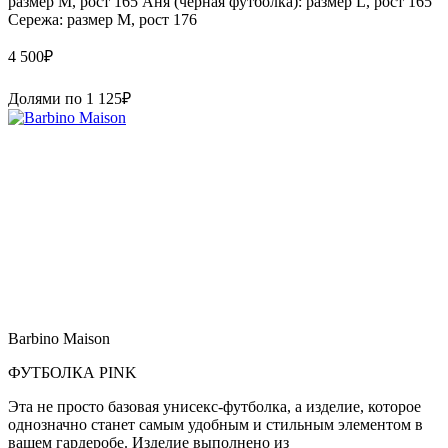
размер М, рост 165 Аня (черная футболка): размер L, рост 165
Сережа: размер M, рост 176
4 500
₽
Долями по
1 125
₽
Barbino Maison
ФУТБОЛКА PINK
Эта не просто базовая унисекс-футболка, а изделие, которое
однозначно станет самым удобным и стильным элементом в
вашем гардеробе. Изделие выполнено из