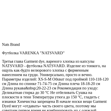
Nats Brand
Футболка VARENKA "NATSVARD"
Третья глава Garment dye, вареного хлопка из капсулы
NATSVARD - футболка NATSVARD. Изделие из тонкого, на
ощупь как-будто велюрового хлопка с фирменным
нанесением на груди. Универсально, просто и вечно.
Параметры изделий: XS-S-M Обхват под проймой 110-118-120
см Длина по спинке 71-74-75 см Длина плеча 18-18-20 см
Длина рукава&nbsp;20-22-23 см Рекомендация по уходу:
Деликатная стирка до 30 °C Не отбеливать Сушка на
плоскости в тени Температура утюга до 150 °C, гладить с
изнанки Химчистка запрещена В начале носки вещи Garment
Dyed могут «отдавать» часть своего цвета, поэтому мы
советуем первое время не комбинировать их с одеждой