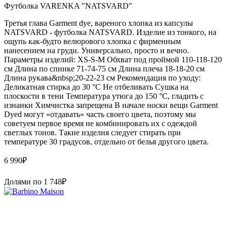
Футболка VARENKA "NATSVARD"
Третья глава Garment dye, вареного хлопка из капсулы
NATSVARD - футболка NATSVARD. Изделие из тонкого, на
ощупь как-будто велюрового хлопка с фирменным
нанесением на груди. Универсально, просто и вечно.
Параметры изделий: XS-S-M Обхват под проймой 110-118-120
см Длина по спинке 71-74-75 см Длина плеча 18-18-20 см
Длина рукава&nbsp;20-22-23 см Рекомендация по уходу:
Деликатная стирка до 30 °C Не отбеливать Сушка на
плоскости в тени Температура утюга до 150 °C, гладить с
изнанки Химчистка запрещена В начале носки вещи Garment
Dyed могут «отдавать» часть своего цвета, поэтому мы
советуем первое время не комбинировать их с одеждой
светлых тонов. Такие изделия следует стирать при
температуре 30 градусов, отдельно от белья другого цвета.
6 990
₽
Долями по
1 748
₽