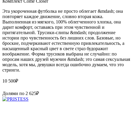
Комплект Come Closer
Эта укороченная футболка не просто облегает &mdash; она
повторяет каждое движение, словно вторая кожа.
Выполненная из мягкого, 100% облегченного хлопка, она
дарит комфорт, оставаясь при этом чувственной и
притягательной. Трусики-слипы &mdash; продолжение
истории про чувственность без лишних слов. Базовые, но
броские, подчеркивают естественную привлекательность, а
насыщенный красный цвет в свете страз будоражит
воображение. Форма трусиков выбрана не случайно: по
опросам наших друзей мужчин &mdash; это самая сексуальная
модель, хотя мы, девушки всегда ошибочно думаем, что это
стринги.
10 500
₽
Долями по
2 625
₽