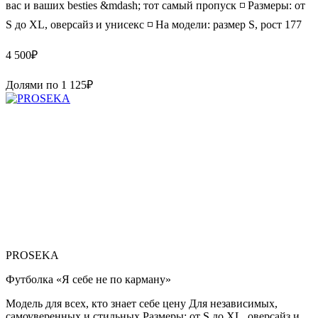
вас и ваших besties &mdash; тот самый пропуск ◽️ Размеры: от
S до XL, оверсайз и унисекс ◽️ На модели: размер S, рост 177
4 500
₽
Долями по
1 125
₽
PROSEKA
Футболка «Я себе не по карману»
Модель для всех, кто знает себе цену Для независимых,
самоуверенных и стильных Размеры: от S до XL, оверсайз и