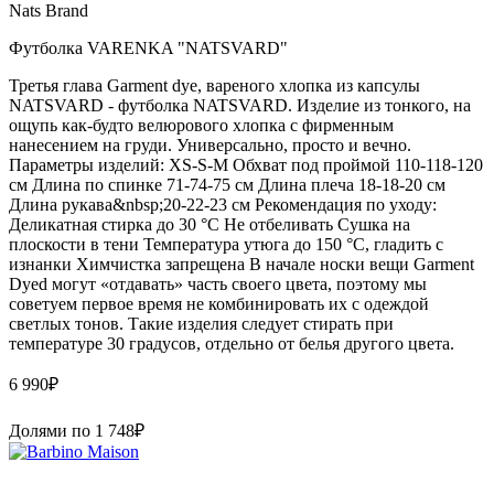
Nats Brand
Футболка VARENKA "NATSVARD"
Третья глава Garment dye, вареного хлопка из капсулы
NATSVARD - футболка NATSVARD. Изделие из тонкого, на
ощупь как-будто велюрового хлопка с фирменным
нанесением на груди. Универсально, просто и вечно.
Параметры изделий: XS-S-M Обхват под проймой 110-118-120
см Длина по спинке 71-74-75 см Длина плеча 18-18-20 см
Длина рукава&nbsp;20-22-23 см Рекомендация по уходу:
Деликатная стирка до 30 °C Не отбеливать Сушка на
плоскости в тени Температура утюга до 150 °C, гладить с
изнанки Химчистка запрещена В начале носки вещи Garment
Dyed могут «отдавать» часть своего цвета, поэтому мы
советуем первое время не комбинировать их с одеждой
светлых тонов. Такие изделия следует стирать при
температуре 30 градусов, отдельно от белья другого цвета.
6 990
₽
Долями по
1 748
₽