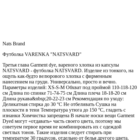
Nats Brand
Футболка VARENKA "NATSVARD"
Третья глава Garment dye, вареного хлопка из капсулы
NATSVARD - футболка NATSVARD. Изделие из тонкого, на
ощупь как-будто велюрового хлопка с фирменным
нанесением на груди. Универсально, просто и вечно.
Параметры изделий: XS-S-M Обхват под проймой 110-118-120
см Длина по спинке 71-74-75 см Длина плеча 18-18-20 см
Длина рукава&nbsp;20-22-23 см Рекомендация по уходу:
Деликатная стирка до 30 °C Не отбеливать Сушка на
плоскости в тени Температура утюга до 150 °C, гладить с
изнанки Химчистка запрещена В начале носки вещи Garment
Dyed могут «отдавать» часть своего цвета, поэтому мы
советуем первое время не комбинировать их с одеждой
светлых тонов. Такие изделия следует стирать при
температуре 30 градусов, отдельно от белья другого цвета.