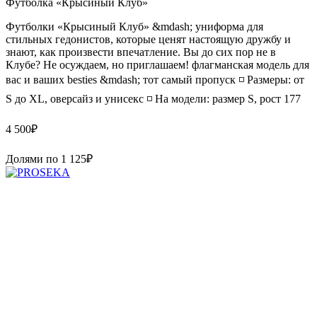
Футболка «Крысиный Клуб»
Футболки «Крысиный Клуб» &mdash; униформа для
стильных гедонистов, которые ценят настоящую дружбу и
знают, как произвести впечатление. Вы до сих пор не в
Клубе? Не осуждаем, но приглашаем! флагманская модель для
вас и ваших besties &mdash; тот самый пропуск ◽️ Размеры: от
S до XL, оверсайз и унисекс ◽️ На модели: размер S, рост 177
4 500
₽
Долями по
1 125
₽